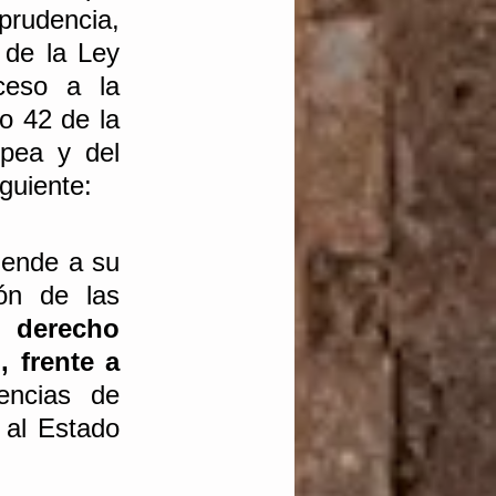
prudencia, 
 de la Ley 
eso a la 
o 42 de la 
ea y del 
guiente: 
iende a su 
ón de las 
n 
derecho 
 frente a 
encias de 
al Estado 