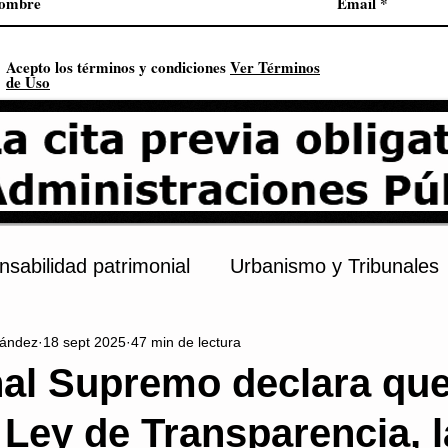
Acepto los términos y condiciones
Ver Términos
de Uso
sabilidad patrimonial
Urbanismo y Tribunales
ández
18 sept 2025
47 min de lectura
s
Procedimiento administrativo
Urbanismo
nal Supremo declara que
 Ley de Transparencia, l
onstitución
Contratación pública
Derechos 