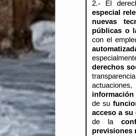
especial
rel
nuevas tec
públicas o l
con el emple
automatizad
especialment
derechos so
transparenci
información
de su 
funci
acceso a su
de la 
con
previsiones 