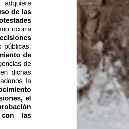
2.- El derecho de acceso a la información pública adquiere 
so de las 
testades 
mo ocurre 
ecisiones
 públicas, 
miento de 
gencias de 
en dichas 
actuaciones, con el objeto de proporcionar a los ciudadanos la 
ocimiento
iones, el 
robación
con las 