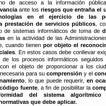
evancia
 ante los 
riesgos que entraña el u
nologías en el ejercicio de las po
a prestación de servicios públicos
, co
o de sistemas informáticos de toma de 
d
as
 en la actividad de las Administraciones
e, cuando tienen
 por objeto el reconoci
ciales
. En estos casos debe conllevar exi
a de los procesos informáticos seguidos 
 necesaria para su 
comprensión
 y el 
con
onamiento
, lo que puede requerir, 
en ocas
 código fuente
, a fin de posibilitar la 
comp
formidad del sistema algorítmico 
normativas que debe aplicar. 