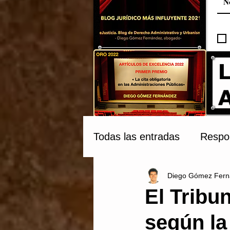
Todas las entradas
Respon
Diego Gómez Fern
Compraventa y Tribunale
El Tribu
según la
Patrimonio Cultural
C