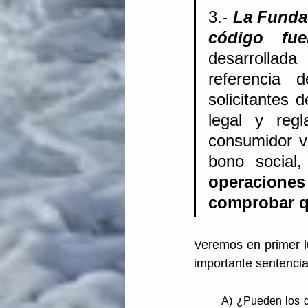
3.- 
La Fundac
código fue
desarrollad
referencia 
solicitantes 
legal y regl
consumidor vu
bono social,
operaciones
comprobar qu
Veremos en primer l
importante sentencia
A) ¿Pueden los d