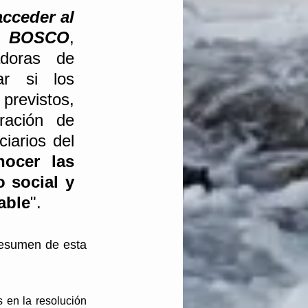
cceder al 
a BOSCO
, 
doras de 
r si los 
previstos, 
ración de 
iarios del 
ocer las 
social y 
able
".
resumen de esta 
 
en la resolución 