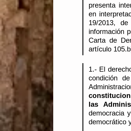
presenta inte
en interpreta
19/2013, de
información pú
Carta de De
artículo 105.b
1.- El derech
condición de
Administra
constitucion
las Adminis
democracia y 
democrático y