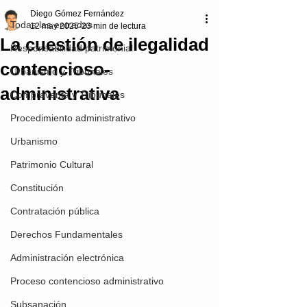
Diego Gómez Fernández
Todas las entradas
12 may 2025
23 min de lectura
La cuestión de ilegalidad
Responsabilidad patrimonial
contencioso-
Urbanismo y Tribunales
administrativa
Compraventa y Tribunales
Procedimiento administrativo
Urbanismo
Patrimonio Cultural
Constitución
Contratación pública
Derechos Fundamentales
Administración electrónica
Proceso contencioso administrativo
Subsanación