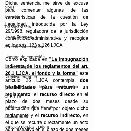
Dicha sentencia me sirve de excusa 
blogs
para comentar algunas de las 
licencias
características de la cuestión de 
ilegalidad, introducida por la Ley 
Transparencia
29/1998, reguladora de la jurisdicción 
Unión Europea
contencioso-administrativa y recogida 
en los 
arts. 123 a 126 LJCA
derecho sancionador
Libertad de expresión
Como explicaba en 
"La impugnación 
indirecta de los reglamentos del art. 
Unión Europea
26.1 LJCA, el fondo y la forma"
 este 
Directiva europea
artículo 26 LJCA contempla 
dos 
Tribunal Europeo de Derechos Humano
posibilidades para recurrir un 
reglamento
, el 
recurso
directo
 en el 
Covid-19
plazo de dos meses desde su 
notificaciones electrónicas
publicación que tiene por objeto dicho 
reglamento y el 
recurso
indirecto
, en 
accesibilidad
el que se recurre directamente un acto 
principio non bis in idem
administrativo en el plazo de dos meses 