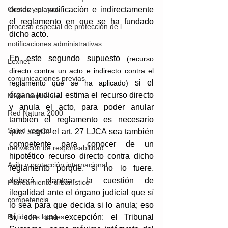
Costas y playas
desde su notificación e indirectamente 
el reglamento en que se ha fundado 
proceso especial de protección de l
dicho acto.
notificaciones administrativas
En este segundo supuesto
 (recurso 
Lexnet
directo contra un acto e indirecto contra el 
comunicaciones previas
si el 
reglamento que se ha aplicado) 
órgano judicial estima el recurso directo 
Medio ambiente
y anula el acto, para poder anular 
Red Natura 2000
también el reglamento es necesario 
Salud vegetal
que, según 
el art. 27 LJCA
 sea también 
competente para conocer de un 
derivación de responsabilidad
hipotético recurso directo contra dicho 
Asilo y protección internacional
reglamento porque, si no lo fuere, 
deberá plantear la cuestión de 
Planeamiento urbanístico
ilegalidad ante el órgano judicial que sí 
competencia
lo sea para que decida si lo anula; eso 
Entidades locales
sí, con una excepción: el Tribunal 