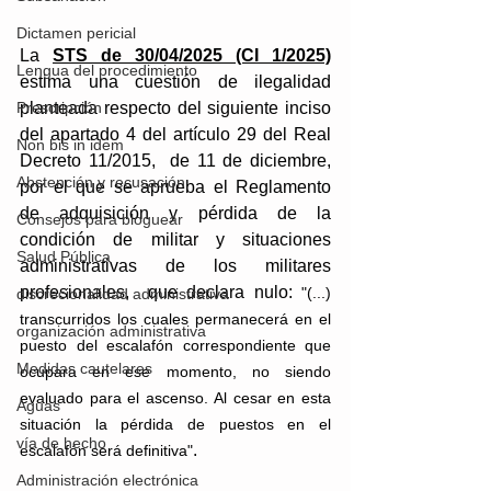
Dictamen pericial
La 
STS de 30/04/2025 (CI 1/2025)
Lengua del procedimiento
estima una cuestión de ilegalidad 
Prescripción
planteada respecto del siguiente inciso 
del apartado 4 del artículo 29 del Real 
Non bis in idem
Decreto 11/2015,  de 11 de diciembre, 
Abstención y recusación
por el que se aprueba el Reglamento 
de adquisición y pérdida de la 
Consejos para bloguear
condición de militar y situaciones 
Salud Pública
administrativas de los militares 
profesionales,  que declara nulo: 
"(...) 
discrecionalidad administrativa
transcurridos los cuales permanecerá en el 
organización administrativa
puesto del escalafón correspondiente que 
Medidas cautelares
ocupara en ese momento, no siendo 
evaluado para el ascenso. Al cesar en esta 
Aguas
situación la pérdida de puestos en el 
vía de hecho
.
escalafón será definitiva"
Administración electrónica