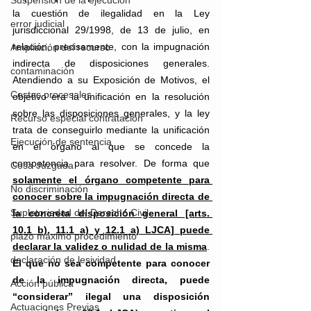
Suspensión de la ejecución
la cuestión de ilegalidad en la Ley 
error judicial
jurisdiccional 29/1998, de 13 de julio, en 
relación, precisamente, con la impugnación 
Ampliación del recurso
indirecta de disposiciones generales. 
contaminación
Atendiendo a su Exposición de Motivos, el 
Costas procesales
objetivo era la unificación en la resolución 
sobre las disposiciones generales, y la ley 
Recurso especial contratación
trata de conseguirlo mediante la unificación 
Ejecución de sentencia
en el órgano al que se concede la 
competencia para resolver. De forma que 
Cosa Juzgada
solamente el órgano competente para 
No discriminación
conocer sobre la impugnación directa de 
Supletoriedad del Derecho Civil
la concreta disposición general [arts. 
10.1 b), 11.1 a) y 12.1 a) LJCA] puede 
plazo máximo procedimiento
declarar la validez o nulidad de la misma
. 
declaración de lesividad
El que no sea competente para conocer 
de la impugnación directa, puede 
Acción pública
“considerar” ilegal una disposición 
Actuaciones Previas