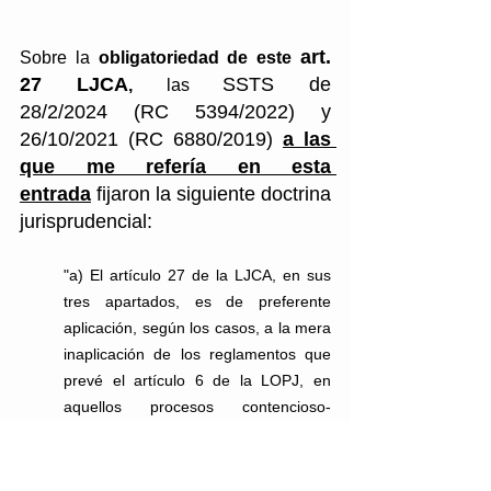
art. 
Sobre la 
obligatoriedad de este 
27 LJCA
SSTS de 
,
 las 
28/2/2024 (RC 5394/2022) y 
26/10/2021 (RC 6880/2019) 
a las 
que me refería en esta 
entrada
 fijaron la siguiente doctrina 
jurisprudencial:
"a) El artículo 27 de la LJCA, en sus 
tres apartados, es de preferente 
aplicación, según los casos, a la mera 
inaplicación de los reglamentos que 
prevé el artículo 6 de la LOPJ, en 
aquellos procesos contencioso-
administrativos en que se promueva 
la impugnación indirecta de una 
disposición general o, de no haberse 