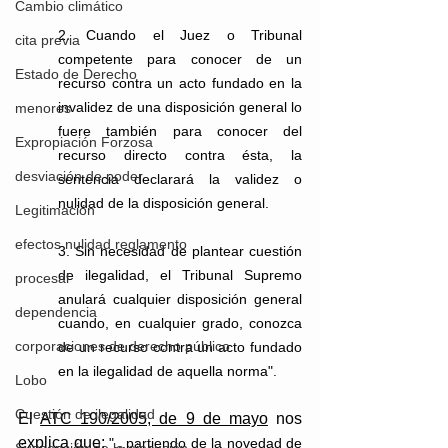
Cambio climático
2. Cuando el Juez o Tribunal 
cita previa
competente para conocer de un 
Estado de Derecho
recurso contra un acto fundado en la 
invalidez de una disposición general lo 
menores
fuere también para conocer del 
Expropiación Forzosa
recurso directo contra ésta, la 
desviación de poder
sentencia declarará la validez o 
nulidad de la disposición general.
Legitimación
efectos nulidad reglamento
3. Sin necesidad de plantear cuestión 
de ilegalidad, el Tribunal Supremo 
procesal
anulará cualquier disposición general 
dependencia
cuando, en cualquier grado, conozca 
corporaciones de derecho público
de un recurso contra un acto fundado 
en la ilegalidad de aquella norma".
Lobo
Cuestión de ilegalidad
El 
ATC 190/2005, de 9 de mayo
 nos 
explica que: 
"...partiendo de la novedad de 