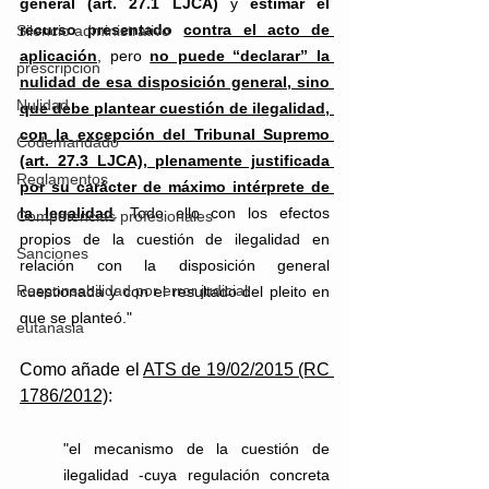
general (art. 27.1 LJCA)
 y 
estimar el 
recurso presentado 
contra el acto de 
Silencio administrativo
aplicación
, pero 
no puede “declarar” la 
prescripcion
nulidad de esa disposición general, sino 
Nulidad
que debe plantear cuestión de ilegalidad, 
con la excepción del Tribunal Supremo 
Codemandado
(art. 27.3 LJCA), plenamente justificada 
Reglamentos
por su carácter de máximo intérprete de 
la legalidad
. Todo ello con los efectos 
Competencias profesionales
propios de la cuestión de ilegalidad en 
Sanciones
relación con la disposición general 
Responsabilidad por error judicial
cuestionada y con el resultado del pleito en 
que se planteó."
eutanasia
Como añade el 
ATS de 19/02/2015 (RC 
1786/2012)
: 
"el mecanismo de la cuestión de 
ilegalidad 
-cuya regulación concreta 