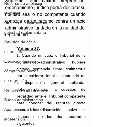
Supremo  como máximo intérprete del 
Recurso de apelación
ordenamiento jurídico podrá declarar su 
Procesal
nulidad sea o no competente cuando 
conozca de un recurso contra un acto 
Circulares e instrucciones
administrativo fundado en la nulidad del 
potestad reglamentaria
reglamento: 
Revisión de oficio
"
Artículo 27
.
extranjería
1. Cuando un Juez o Tribunal de lo 
Ejecución forzosa
Contencioso-administrativo hubiere 
dictado sentencia firme estimatoria 
cómputo de plazos
por considerar ilegal el contenido de 
no regresión
la disposición general aplicada, 
deberá plantear la cuestión de 
Retroactividad favorable
ilegalidad ante el Tribunal competente 
Buena administración
para conocer del recurso directo 
Apariencia de buen derecho
contra la disposición, salvo lo 
dispuesto en los dos apartados 
indefensión
siguientes.