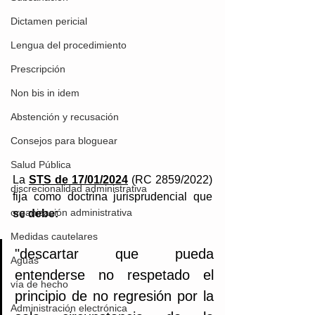
Dictamen pericial
Lengua del procedimiento
Prescripción
Non bis in idem
Abstención y recusación
Consejos para bloguear
Salud Pública
La 
STS de 17/01/2024
 (RC 2859/2022) 
discrecionalidad administrativa
fija como doctrina jurisprudencial que 
organización administrativa
se debe:
Medidas cautelares
"descartar que pueda 
Aguas
entenderse no respetado el 
vía de hecho
principio de no regresión por la 
Administración electrónica