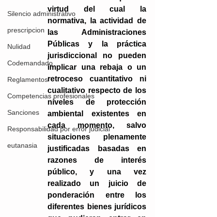
virtud del cual la 
Silencio administrativo
normativa, la actividad de 
prescripcion
las Administraciones 
Públicas y la práctica 
Nulidad
jurisdiccional no pueden 
Codemandado
implicar una rebaja o un 
retroceso cuantitativo ni 
Reglamentos
cualitativo respecto de los 
Competencias profesionales
niveles de protección 
Sanciones
ambiental existentes en 
cada momento, salvo 
Responsabilidad por error judicial
situaciones plenamente 
eutanasia
justificadas basadas en 
razones de interés 
público, y una vez 
realizado un juicio de 
ponderación entre los 
diferentes bienes jurídicos 