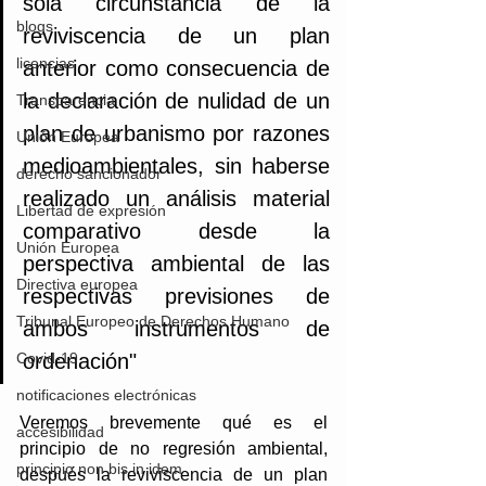
sola circunstancia de la 
blogs
reviviscencia de un plan 
licencias
anterior como consecuencia de 
la declaración de nulidad de un 
Transparencia
plan de urbanismo por razones 
Unión Europea
medioambientales, sin haberse 
derecho sancionador
realizado un análisis material 
Libertad de expresión
comparativo desde la 
Unión Europea
perspectiva ambiental de las 
Directiva europea
respectivas previsiones de 
Tribunal Europeo de Derechos Humano
ambos instrumentos de 
ordenación"
Covid-19
notificaciones electrónicas
Veremos brevemente qué es el 
accesibilidad
principio de no regresión ambiental, 
principio non bis in idem
después la reviviscencia de un plan 