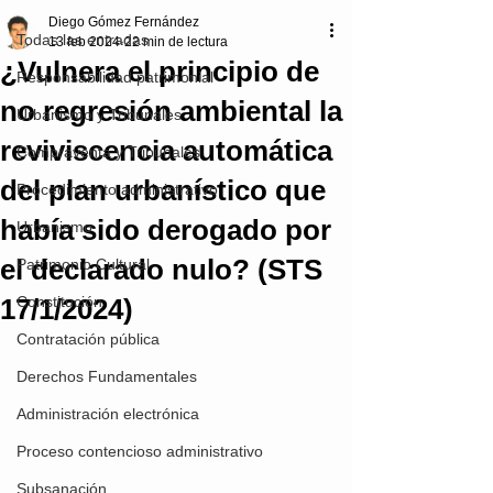
Diego Gómez Fernández
Todas las entradas
13 feb 2024
22 min de lectura
¿Vulnera el principio de
Responsabilidad patrimonial
no regresión ambiental la
Urbanismo y Tribunales
reviviscencia automática
Compraventa y Tribunales
del plan urbanístico que
Procedimiento administrativo
había sido derogado por
Urbanismo
el declarado nulo? (STS
Patrimonio Cultural
17/1/2024)
Constitución
Contratación pública
Derechos Fundamentales
Administración electrónica
Proceso contencioso administrativo
Subsanación