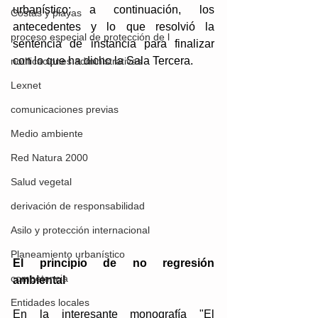
urbanístico; a continuación, los 
Costas y playas
antecedentes y lo que resolvió la 
proceso especial de protección de l
sentencia de instancia para finalizar 
con lo que ha dicho la Sala Tercera.
notificaciones administrativas
Lexnet
comunicaciones previas
Medio ambiente
Red Natura 2000
Salud vegetal
derivación de responsabilidad
Asilo y protección internacional
Planeamiento urbanístico
El principio de no regresión 
competencia
ambiental
Entidades locales
En la interesante monografía 
"El 