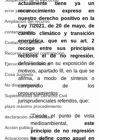
Suspensión de la ejecución
actualmente tiene ya un 
reconocimiento expreso en 
error judicial
nuestro derecho positivo en la 
Ampliación del recurso
Ley 7/2021, de 20 de mayo, de 
contaminación
cambio climático y transición 
energética, que en su art. 2 
Costas procesales
recoge entre sus principios 
Recurso especial contratación
rectores el de no regresión
, 
definiéndolo en su exposición de 
Ejecución de sentencia
motivos, apartado III, en la que se 
Cosa Juzgada
afirma, a modo de síntesis o 
No discriminación
compendio de los 
pronunciamientos 
Supletoriedad del Derecho Civil
jurisprudenciales referidos, que: 
plazo máximo procedimiento
"Desde el punto de vista 
declaración de lesividad
medioambiental, 
este 
Acción pública
principio de no regresión 
se define como aquel en 
Actuaciones Previas