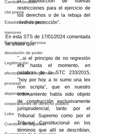
la introducción de nuevas 
Cambio climático
restricciones para el ejercicio de 
cita previa
los derechos o de la rebaja del 
nivel de protección".
Estado de Derecho
menores
En esta STS de 17/01/2024 comentada 
Expropiación Forzosa
se añade que: 
desviación de poder
"...si el principio de no regresión 
Legitimación
era hasta el momento, en 
palabras de la STC 233/2015, 
efectos nulidad reglamento
"hoy por hoy a lo sumo una lex 
procesal
non scripta", que en nuestro 
dependencia
ordenamiento había sido objeto 
de construcción exclusivamente 
corporaciones de derecho público
jurisprudencial, tanto por el 
Lobo
Tribunal Supremo como por el 
Tribunal Constitucional en los 
Cuestión de ilegalidad
términos que allí se describían, 