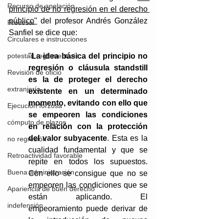
Recurso de apelación
principio de no regresión en el derecho 
público"
 del profesor Andrés González 
Procesal
Sanfiel se dice que:
Circulares e instrucciones
"
La idea básica del principio no 
potestad reglamentaria
regresión o cláusula standstill 
Revisión de oficio
es la de proteger el derecho 
extranjería
existente en un determinado 
momento, evitando con ello que 
Ejecución forzosa
se empeoren las condiciones 
cómputo de plazos
en relación con la protección 
del valor subyacente
. Esta es la 
no regresión
cualidad fundamental y que se 
Retroactividad favorable
repite en todos los supuestos. 
Buena administración
Con ello se consigue que no se 
empeoren las condiciones que se 
Apariencia de buen derecho
están aplicando. El 
indefensión
empeoramiento puede derivar de 