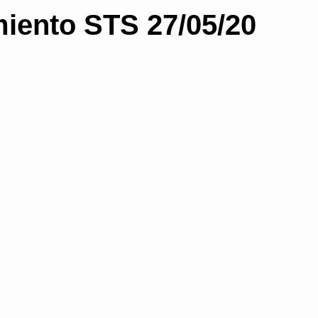
iento STS 27/05/20
a
Proceso contencioso administrativo
Subs
gua del procedimiento
Prescripción
Non bis
Consejos para bloguear
Salud Pública
rativa
organización administrativa
Medidas 
Administración electrónica
blogs
licenci