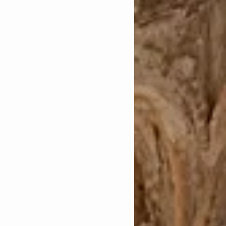
anación
 in idem
cautelares
as