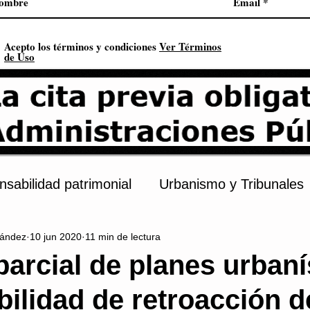
Acepto los términos y condiciones
Ver Términos
de Uso
sabilidad patrimonial
Urbanismo y Tribunales
ández
10 jun 2020
11 min de lectura
s
Procedimiento administrativo
Urbanismo
parcial de planes urbaní
bilidad de retroacción d
onstitución
Contratación pública
Derechos 