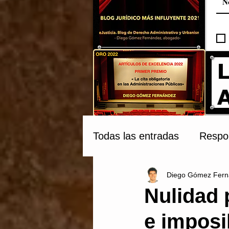
Todas las entradas
Respon
Diego Gómez Fern
Compraventa y Tribunale
Nulidad 
e imposi
Patrimonio Cultural
C