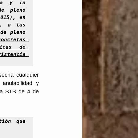
a y la 
e pleno 
015), en 
, a las 
de pleno 
oncretas 
icas de 
stencia 
echa cualquier 
anulabilidad y 
la STS de 4 de 
ión que 