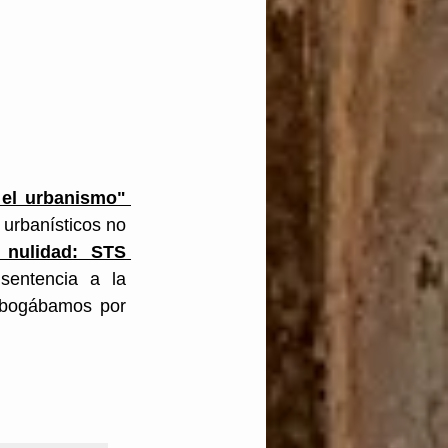
"Revolución en el urbanismo" 
 urbanísticos no 
 nulidad: STS 
entencia a la 
abogábamos por 
 