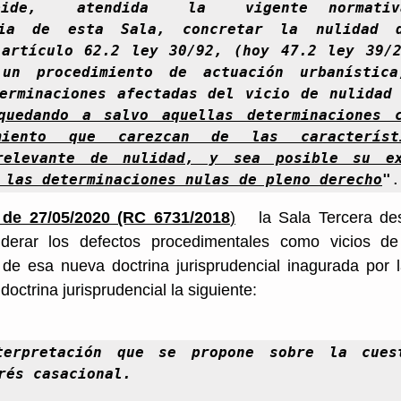
ide,  atendida  la  vigente normativ
cia de esta Sala, concretar la nulidad d
artículo 62.2 ley 30/92, (hoy 47.2 ley 39/2
un procedimiento de actuación urbanística
erminaciones afectadas del vicio de nulidad 
quedando a salvo aquellas determinaciones c
miento que carezcan de las característ
relevante de nulidad, y sea posible su exi
 las determinaciones nulas de pleno derecho
"
.
de 27/05/2020 (RC 6731/2018
)
   la Sala Tercera des
iderar los defectos procedimentales como vicios de 
 de esa nueva doctrina jurisprudencial inagurada por 
octrina jurisprudencial la siguiente: 
terpretación que se propone sobre la cuest
rés casacional.