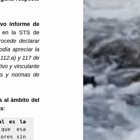
vo informe de 
 en la STS de 
ocede declarar 
día apreciar la 
112.a) y 117 de 
ivo y vinculante 
es y normas de 
 al ámbito del 
as
: 
l es la 
que esa 
ores sin 