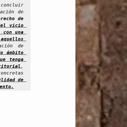
ación de 
recho de 
el vicio 
 con una 
aquellos 
ción de 
o ámbito 
ue tenga 
ritorial
, 
oncretas 
lidad de 
ento.