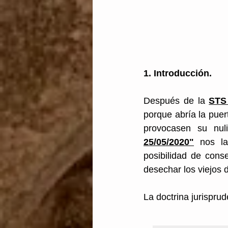
Transparencia
Unión
1. Introducción. 
Después de la 
STS
porque abría la puert
provocasen su nul
25/05/2020"
nos l
posibilidad de cons
desechar los viejos 
La doctrina jurisprud