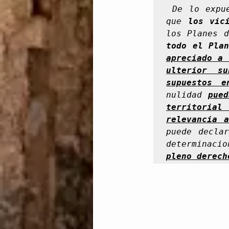
 De lo expuesto en los anteriores fundamentos hemos de concluir 
que 
los vic
los Planes d
todo el Plan
apreciado a 
ulterior su
supuestos 
nulidad 
pued
territorial 
relevancia 
puede declar
determinacio
pleno derech