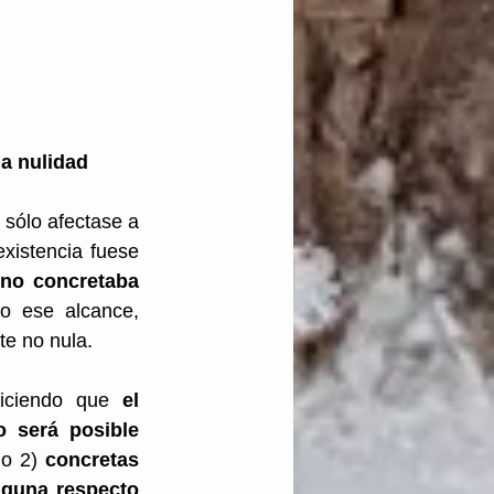
la nulidad 
sólo afectase a 
xistencia fuese 
 
no concretaba 
o ese alcance, 
te no nula. 
iciendo que 
el 
 será posible 
 o 2) 
concretas 
lguna respecto 