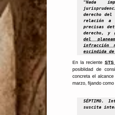
"
Nada  imp
jurispruden
derecho del 
relación a 
precisas det
derecho, y 
del planea
infracción 
escindida de
En la reciente 
STS 
posiblidad de cons
concreta el alcance
marzo, fijando como d
SÉPTIMO. In
suscita inte