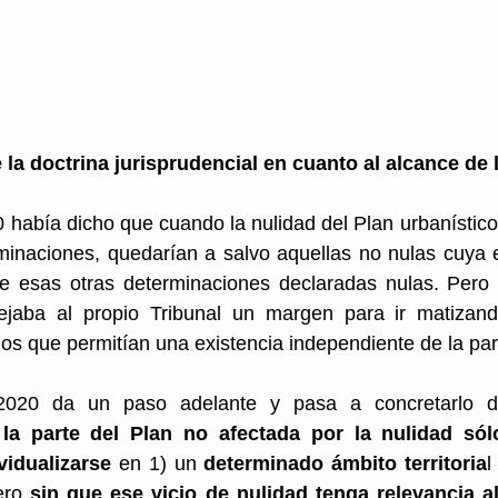
 la doctrina jurisprudencial en cuanto al alcance de 
había dicho que cuando la nulidad del Plan urbanístico 
minaciones, quedarían a salvo aquellas no nulas cuya e
e esas otras determinaciones declaradas nulas. Pero
ejaba al propio Tribunal un margen para ir matizand
ios que permitían una existencia independiente de la par
020 da un paso adelante y pasa a concretarlo d
la parte del Plan no afectada por la nulidad sólo
idualizarse 
en 1) un
 determinado ámbito territoria
l
ero 
sin que ese vicio de nulidad tenga relevancia a