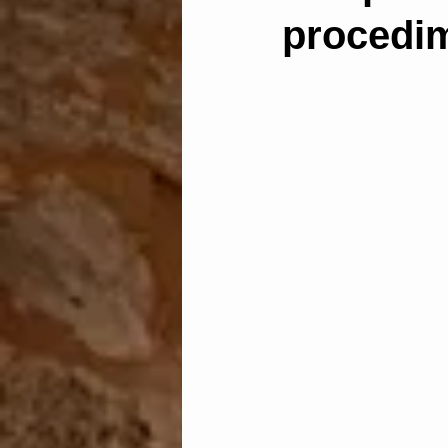
procedim
Administración electrónic
Dictamen pericial
Len
Abstención y recusación
discrecionalidad administ
Aguas
vía de hecho