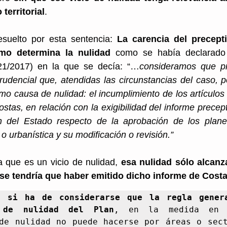
 territorial
.
suelto por esta sentencia:
 La carencia del precepti
mo determina la nulidad
 como se había declarado
1/2017) en la que se decía: “…
consideramos que pr
rudencial que, atendidas las circunstancias del caso, po
mo causa de nulidad: el incumplimiento de los artículos 
tas, en relación con la exigibilidad del informe precept
ón del Estado respecto de la aprobación de los plan
l o urbanística y su modificación o revisión.”
 que es un vicio de nulidad,
 esa nulidad sólo alcanza
e se tendría que haber emitido dicho informe de Cost
, 
si ha de considerarse que la regla genera
n de nulidad del Plan
, en la medida en 
de nulidad no puede hacerse por áreas o sect