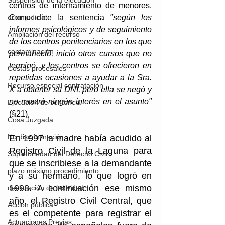
Suspensión de la ejecución
centros de internamiento de menores. 
Como dice la sentencia
"según los 
error judicial
informes psicológicos y de seguimiento 
Ampliación del recurso
de los centros penitenciarios en los que 
contaminación
permaneció, inició otros cursos que no 
terminó, y los centros se ofrecieron en 
Costas procesales
repetidas ocasiones a ayudar a la Sra. 
Recurso especial contratación
X a obtener su DNI, pero ella se negó y 
no mostró ningún interés en el asunto"
Ejecución de sentencia
(§21).
Cosa Juzgada
No discriminación
En 1997 la madre había acudido al 
Registro Civil de la Laguna para 
Supletoriedad del Derecho Civil
que se inscribiese a la demandante 
plazo máximo procedimiento
y a su hermano, lo que logró en 
1998. A continuación ese mismo 
declaración de lesividad
año, el Registro Civil Central, que 
Acción pública
es el competente para registrar el 
Actuaciones Previas