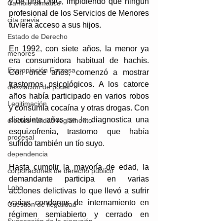
y de una ONG, impidiendo que ningún 
Cambio climático
profesional de los Servicios de Menores 
cita previa
tuviera acceso a sus hijos. 
Estado de Derecho
En 1992, con siete años, la menor ya 
menores
era consumidora habitual de hachís. 
Expropiación Forzosa
Con once años, comenzó a mostrar 
trastornos psicológicos. A los catorce 
desviación de poder
años había participado en varios robos 
Legitimación
y consumía cocaína y otras drogas. Con 
diecisiete años se le diagnostica una 
efectos nulidad reglamento
esquizofrenia, trastorno que había 
procesal
sufrido también un tío suyo. 
dependencia
Hasta cumplir la mayoría de edad, la 
corporaciones de derecho público
demandante participa en varias 
Lobo
acciones delictivas lo que llevó a sufrir 
varias condenas de internamiento en 
Cuestión de ilegalidad
régimen semiabierto y cerrado en 