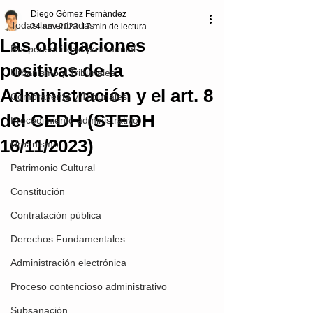
Diego Gómez Fernández
Todas las entradas
24 nov 2023
17 min de lectura
Las obligaciones
Responsabilidad patrimonial
positivas de la
Urbanismo y Tribunales
Administración y el art. 8
Compraventa y Tribunales
del CEDH (STEDH
Procedimiento administrativo
16/11/2023)
Urbanismo
Patrimonio Cultural
Constitución
Contratación pública
Derechos Fundamentales
Administración electrónica
Proceso contencioso administrativo
Subsanación