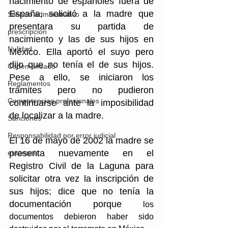
nacimiento de españoles fuera de 
España, solicitó a la madre que 
Silencio administrativo
presentara su partida de 
prescripcion
nacimiento y las de sus hijos en 
Nulidad
México. Ella aportó el suyo pero 
dijo que no tenía el de sus hijos. 
Codemandado
Pese a ello, se iniciaron los 
Reglamentos
trámites pero no pudieron 
Competencias profesionales
continuarse ante la imposibilidad 
de localizar a la madre.
Sanciones
Responsabilidad por error judicial
El 16 de mayo de 2002 la madre se 
presenta nuevamente en el 
eutanasia
Registro Civil de la Laguna para 
solicitar otra vez la inscripción de 
sus hijos; dice que no tenía la 
documentación porque 
los 
documentos debieron haber sido 