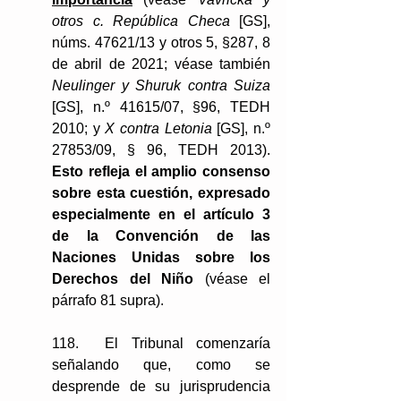
otros c. República Checa 
[GS], 
núms. 47621/13 y otros 5, §287, 8 
de abril de 2021; véase también 
Neulinger y Shuruk contra Suiza 
[GS], n.º 41615/07, §96, TEDH 
2010; y 
X contra Letonia 
[GS], n.º 
27853/09, § 96, TEDH 2013). 
Esto refleja el amplio consenso 
sobre esta cuestión, expresado 
especialmente en el artículo 3 
de la Convención de las 
Naciones Unidas sobre los 
Derechos del Niño
 (véase el 
párrafo 81 supra).
118.  El Tribunal comenzaría 
señalando que, como se 
desprende de su jurisprudencia 