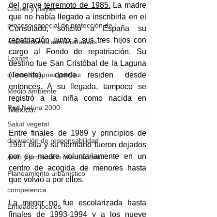
del grave 
terremoto de 1985
.
 La madre 
Costas y playas
que no había llegado a inscribirla en el 
proceso especial de protección de l
Consulado, solicitó a España su 
repatriación junto a sus tres hijos con 
notificaciones administrativas
cargo al Fondo de repatriación. Su 
Lexnet
destino fue San Cristóbal de la Laguna 
(Tenerife), donde residen desde 
comunicaciones previas
entonces. A su llegada, tampoco se 
Medio ambiente
registró a la niña como nacida en 
Red Natura 2000
México.
Salud vegetal
Entre finales de 1989 y principios de 
derivación de responsabilidad
1991 ella y su hermano fueron dejados 
por su madre voluntariamente en un 
Asilo y protección internacional
centro de acogida de menores hasta 
Planeamiento urbanístico
que volvió a por ellos. 
competencia
La menor no fue escolarizada hasta 
Entidades locales
finales de 1993-1994 y a los nueve 