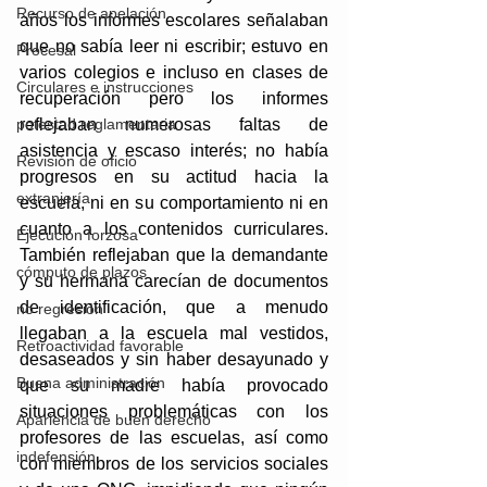
Recurso de apelación
años los informes escolares señalaban 
que no sabía leer ni escribir; estuvo en 
Procesal
varios colegios e incluso en clases de 
Circulares e instrucciones
recuperación pero los informes 
reflejaban numerosas faltas de 
potestad reglamentaria
asistencia y escaso interés; no había 
Revisión de oficio
progresos en su actitud hacia la 
extranjería
escuela, ni en su comportamiento ni en 
cuanto a los contenidos curriculares. 
Ejecución forzosa
También reflejaban que la demandante 
cómputo de plazos
y su hermana carecían de documentos 
de identificación, que a menudo 
no regresión
llegaban a la escuela mal vestidos, 
Retroactividad favorable
desaseados y sin haber desayunado y 
Buena administración
que su madre había provocado 
situaciones problemáticas con los 
Apariencia de buen derecho
profesores de las escuelas, así como 
indefensión
con miembros de los servicios sociales 