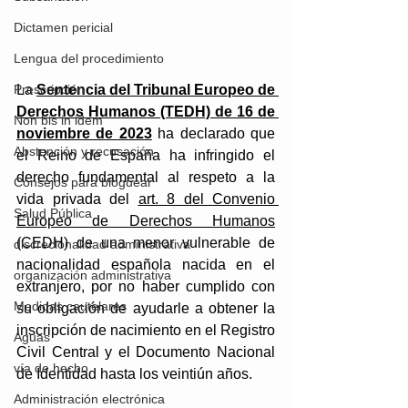
Dictamen pericial
Lengua del procedimiento
Prescripción
La 
Sentencia del Tribunal Europeo de 
Derechos Humanos (TEDH) de 16 de 
Non bis in idem
noviembre de 2023
 ha declarado que 
Abstención y recusación
el Reino de España ha infringido el 
derecho fundamental al respeto a la 
Consejos para bloguear
vida privada del 
art. 8 del Convenio 
Salud Pública
Europeo de Derechos Humanos
(CEDH) de una menor vulnerable de 
discrecionalidad administrativa
nacionalidad española nacida en el 
organización administrativa
extranjero, por no haber cumplido con 
Medidas cautelares
su obligación de ayudarle a obtener la 
inscripción de nacimiento en el Registro 
Aguas
Civil Central y el Documento Nacional 
vía de hecho
de Identidad hasta los veintiún años.
Administración electrónica