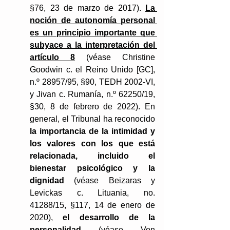
§76, 23 de marzo de 2017). 
La 
noción de autonomía personal 
es un principio importante que 
subyace a la interpretación del 
artículo 8
 (véase Christine 
Goodwin c. el Reino Unido [GC], 
n.º 28957/95, §90, TEDH 2002-VI, 
y Jivan c. Rumanía, n.º 62250/19, 
§30, 8 de febrero de 2022). En 
general, el Tribunal ha reconocido 
la importancia de la intimidad y 
los valores con los que está 
relacionada, incluido el 
bienestar psicológico y la 
dignidad
 (véase Beizaras y 
Levickas c. Lituania, no. 
41288/15, §117, 14 de enero de 
2020), 
el desarrollo de la 
personalidad
 (véase Von 