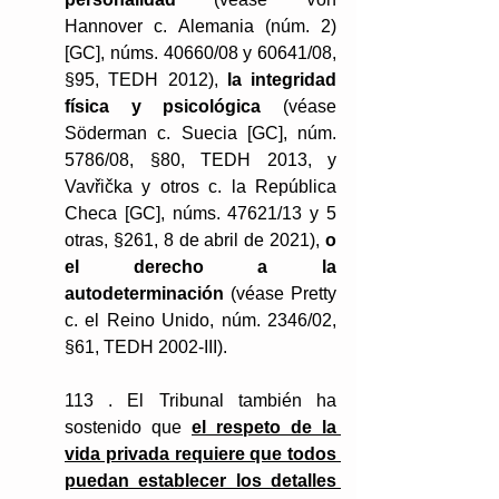
Hannover c. Alemania (núm. 2) 
[GC], núms. 40660/08 y 60641/08, 
§95, TEDH 2012),
 la integridad 
física y psicológica
 (véase 
Söderman c. Suecia [GC], núm. 
5786/08, §80, TEDH 2013, y 
Vavřička y otros c. la República 
Checa [GC], núms. 47621/13 y 5 
otras, §261, 8 de abril de 2021), 
o 
el derecho a la 
autodeterminación
 (véase Pretty 
c. el Reino Unido, núm. 2346/02, 
§61, TEDH 2002-III).
113 . El Tribunal también ha 
sostenido que 
el respeto de la 
vida privada requiere que todos 
puedan establecer los detalles 