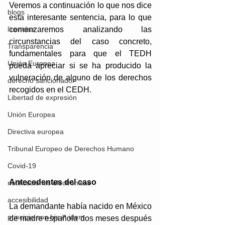
Veremos a continuación lo que nos dice 
blogs
esta interesante sentencia, para lo que 
licencias
comenzaremos analizando las 
circunstancias del caso concreto, 
Transparencia
fundamentales para que el TEDH 
Unión Europea
pueda apreciar si se ha producido la 
vulneración de alguno de los derechos 
derecho sancionador
recogidos en el CEDH.
Libertad de expresión
Unión Europea
Directiva europea
Tribunal Europeo de Derechos Humano
Covid-19
Antecedentes del caso
notificaciones electrónicas
accesibilidad
La demandante había nacido en México 
principio non bis in idem
de madre española dos meses después 