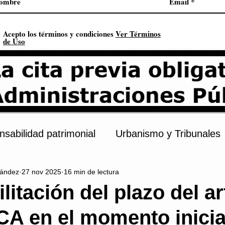
Acepto los términos y condiciones
Ver Términos
de Uso
sabilidad patrimonial
Urbanismo y Tribunales
ández
27 nov 2025
16 min de lectura
s
Procedimiento administrativo
Urbanismo
litación del plazo del ar
CA en el momento inicia
onstitución
Contratación pública
Derechos 