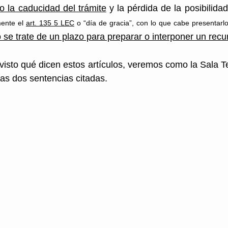
o la caducidad del trámite
 y la pérdida de la posibilidad
ente el 
art. 135 5 LEC
 o “día de gracia”, con lo que cabe presentarlo
 se trate de un plazo para preparar o interponer un recu
sto qué dicen estos artículos, veremos como la Sala Ter
las dos sentencias citadas. 