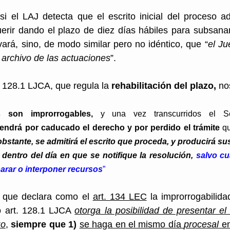
si el LAJ detecta que el escrito inicial del proceso a
erir dando el plazo de diez días hábiles para subsanarl
ará, sino, de modo similar pero no idéntico, que “
el Ju
 archivo de las actuaciones
”. 
t. 128.1 LJCA, que regula la 
rehabilitación
del plazo,
 no
 son improrrogables,
 y una vez transcurridos el Secr
tendrá por caducado el derecho y por perdido el trámite 
q
bstante, se admitirá el escrito que proceda,
y producirá sus
 dentro del día en que se notifique la resolución, 
salvo cu
arar o interponer recursos
”
a que declara como el 
art. 134 LEC
 la improrrogabilida
o art. 128.1 LJCA 
otorga la posibilidad de presentar el 
zo
, 
siempre que 1)
se haga en el mismo día 
procesal
 e