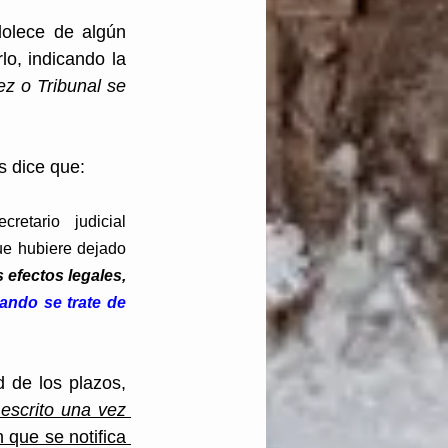
dolece de algún 
o, indicando la 
ez o Tribunal se 
s dice que:  
etario judicial 
ue hubiere dejado 
 efectos legales, 
ando se trate de 
d de los plazos, 
escrito una vez 
n que se notifica 