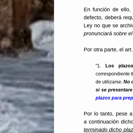
En función de ello, 
defecto, deberá requ
Ley no que se archiv
pronunciará sobre el
Por otra parte, el ar
“1. 
Los plazos
correspondiente
 
de utilizarse. 
No o
si se presentare
plazos para prep
Por lo tanto, pese 
a continuación dich
terminado dicho pla