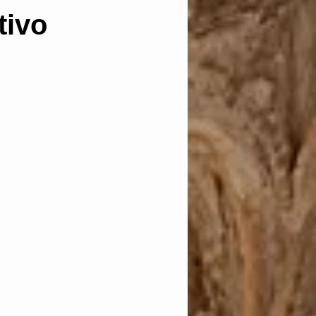
tivo
anación
 in idem
cautelares
as