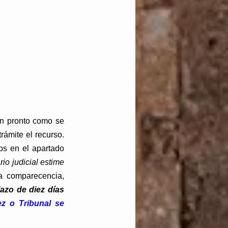
an pronto como se 
rámite el recurso. 
s en el apartado 
io judicial estime 
 para la validez de la comparecencia, 
zo de diez días 
ez o Tribunal se 