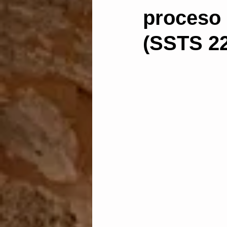
proceso 
Administración electrónic
(SSTS 22
Dictamen pericial
Len
Abstención y recusación
discrecionalidad administ
Aguas
vía de hecho