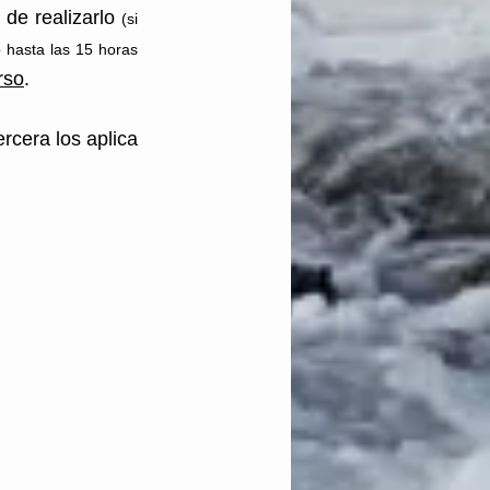
 de realizarlo 
(si 
 hasta las 15 horas 
rso
. 
cera los aplica 