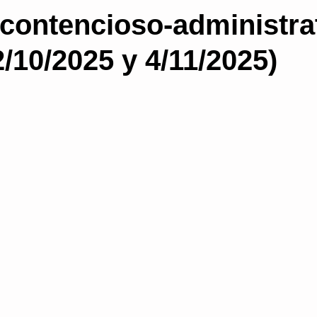
contencioso-administra
a
Proceso contencioso administrativo
Subs
/10/2025 y 4/11/2025)
gua del procedimiento
Prescripción
Non bis
Consejos para bloguear
Salud Pública
rativa
organización administrativa
Medidas 
Administración electrónica
blogs
licenci