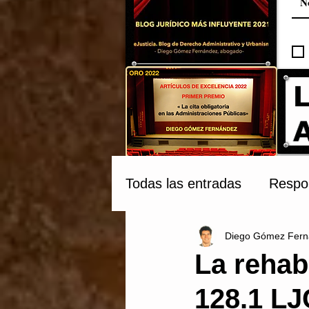
Todas las entradas
Respon
Diego Gómez Fern
Compraventa y Tribunale
La rehabi
128.1 LJ
Patrimonio Cultural
C