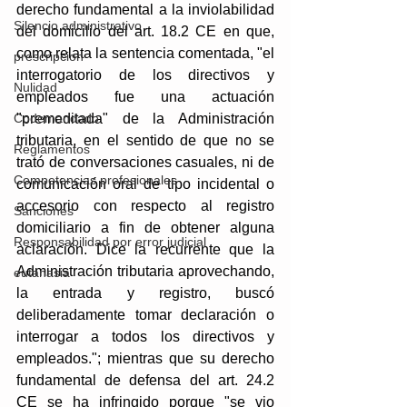
derecho fundamental a la inviolabilidad 
Silencio administrativo
del domicilio del art. 18.2 CE en que, 
como relata la sentencia comentada, "
el 
prescripcion
interrogatorio de los directivos y 
Nulidad
empleados fue una actuación 
Codemandado
"premeditada" de la Administración 
tributaria, en el sentido de que no se 
Reglamentos
trató de conversaciones casuales, ni de 
Competencias profesionales
comunicación oral de tipo incidental o 
accesorio con respecto al registro 
Sanciones
domiciliario a fin de obtener alguna 
Responsabilidad por error judicial
aclaración. Dice la recurrente que la 
Administración tributaria aprovechando, 
eutanasia
la entrada y registro, buscó 
deliberadamente tomar declaración o 
interrogar a todos los directivos y 
empleados.
"; mientras que su derecho 
fundamental de defensa del art. 24.2 
CE se ha infringido porque
 "se vio 