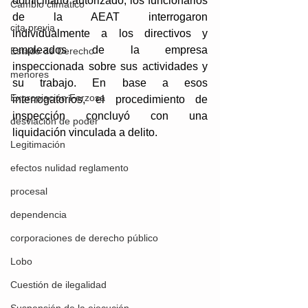
domiciliario autorizado, los funcionarios 
Cambio climático
de la AEAT interrogaron 
cita previa
individualmente a los directivos y 
empleados de la empresa 
Estado de Derecho
inspeccionada sobre sus actividades y 
menores
su trabajo. En base a esos 
Expropiación Forzosa
interrogatorios, el procedimiento de 
inspección concluyó con una 
desviación de poder
liquidación vinculada a delito.
Legitimación
efectos nulidad reglamento
procesal
dependencia
corporaciones de derecho público
Lobo
Cuestión de ilegalidad