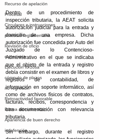
Recurso de apelación
Dentro de un procedimiento de 
Procesal
inspección tributaria, la AEAT solicita 
Circulares e instrucciones
autorización judicial para la entrada y 
domicilio de una empresa. Dicha 
potestad reglamentaria
autorización fue concedida por Auto del 
Revisión de oficio
Juzgado de lo Contencioso-
extranjería
Administrativo en el que se indicaba 
que el objeto de la entrada y registro 
Ejecución forzosa
debía consistir en el examen de libros y 
cómputo de plazos
registros de contabilidad, de 
información en soporte informático, así 
no regresión
como de archivos físicos de contratos, 
Retroactividad favorable
facturas, recibos, correspondencia y 
Buena administración
otra documentación con relevancia 
tributaria. 
Apariencia de buen derecho
indefensión
Sin embargo, durante el registro 