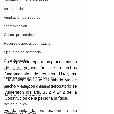
Suspensión de la ejecución
error judicial
Ampliación del recurso
contaminación
Costas procesales
Recurso especial contratación
Ejecución de sentencia
Cosa Juzgada
La empresa interpone un procedimiento 
de de vulneración de derechos 
No discriminación
fundamentales de los arts. 114 y ss. 
Supletoriedad del Derecho Civil
LJCA alegando que ha habido vía de 
hecho y que con dicho interrogatorio se 
plazo máximo procedimiento
vulneraron los arts. 18.2 y 24.2 de la 
declaración de lesividad
Constitución de la persona jurídica. 
Acción pública
Fundamenta la vulneración a su 
Actuaciones Previas