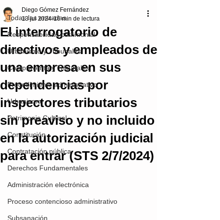
Diego Gómez Fernández
Todas las entradas
13 jul 2024
16 min de lectura
El interrogatorio de
Responsabilidad patrimonial
directivos y empleados de
Urbanismo y Tribunales
una empresa en sus
Compraventa y Tribunales
dependencias por
Procedimiento administrativo
inspectores tributarios
Urbanismo
sin preaviso y no incluido
Patrimonio Cultural
en la autorización judicial
Constitución
Contratación pública
para entrar (STS 2/7/2024)
Derechos Fundamentales
Administración electrónica
Proceso contencioso administrativo
Subsanación