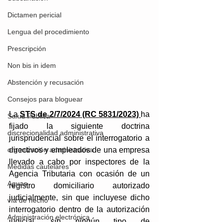
Dictamen pericial
Lengua del procedimiento
Prescripción
Non bis in idem
Abstención y recusación
Consejos para bloguear
La 
STS de 2/7/2024 (RC 5831/2023) 
ha 
Salud Pública
fijado la siguiente doctrina 
discrecionalidad administrativa
jurisprudencial sobre el interrogatorio a 
organización administrativa
directivos y empleados de una empresa 
llevado a cabo por inspectores de la 
Medidas cautelares
Agencia Tributaria con ocasión de un 
Aguas
registro domiciliario autorizado 
judicialmente, sin que incluyese dicho 
vía de hecho
interrogatorio dentro de la autorización 
Administración electrónica
judicial, sin ningún tipo de 