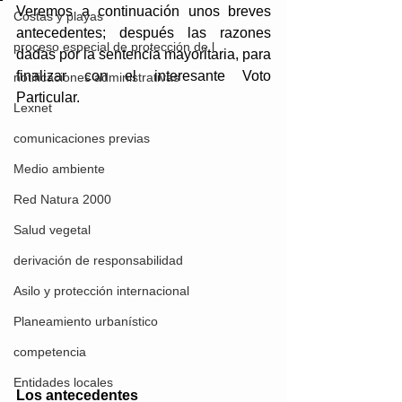
Veremos a continuación unos breves 
Costas y playas
antecedentes; después las razones 
proceso especial de protección de l
dadas por la sentencia mayoritaria, para 
finalizar con el interesante Voto 
notificaciones administrativas
Particular.
Lexnet
comunicaciones previas
Medio ambiente
Red Natura 2000
Salud vegetal
derivación de responsabilidad
Asilo y protección internacional
Planeamiento urbanístico
competencia
Entidades locales
Los antecedentes