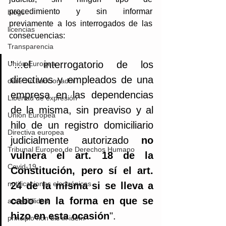
procedimiento y sin informar 
blogs
previamente a los interrogados de las 
licencias
consecuencias:
Transparencia
"...el interrogatorio de los 
Unión Europea
directivos y empleados de una 
derecho sancionador
empresa en las dependencias 
Libertad de expresión
de la misma, sin preaviso y al 
Unión Europea
hilo de un registro domiciliario 
Directiva europea
judicialmente autorizado 
no 
Tribunal Europeo de Derechos Humano
vulnera el art. 18 de la 
Covid-19
Constitución, pero sí el art. 
notificaciones electrónicas
24 de la misma si se lleva a 
cabo en la forma en que se 
accesibilidad
hizo en esta ocasión
".
principio non bis in idem