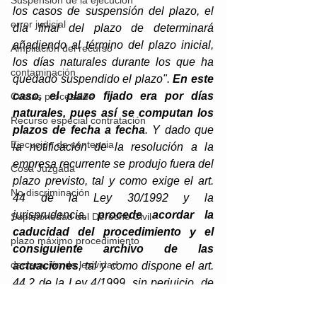
Suspensión de la ejecución
los casos de suspensión del plazo, el 
error judicial
día final del plazo de determinará 
añadiendo al término del plazo inicial, 
Ampliación del recurso
los días naturales durante los que ha 
contaminación
quedado suspendido el plazo". 
En este 
caso, el plazo fijado era por días 
Costas procesales
naturales, pues así se computan los 
Recurso especial contratación
plazos de fecha a fecha
. Y dado que 
Ejecución de sentencia
la notificación de la resolución a la 
empresa recurrente se produjo fuera del 
Cosa Juzgada
plazo previsto, tal y como exige el art. 
No discriminación
44 de la Ley 30/1992 y la 
jurisprudencia, 
procede acordar la 
Supletoriedad del Derecho Civil
caducidad del procedimiento y el 
plazo máximo procedimiento
consiguiente archivo de las 
declaración de lesividad
actuaciones
, tal y como dispone el art. 
44.2 de la Ley 4/1999, sin perjuicio, de 
Acción pública
que la Administración pueda iniciar un 
Actuaciones Previas
nuevo procedimiento si ello fuese 