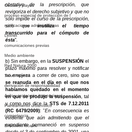
obstativo de la prescripción, que 
Costas y playas
revigoriza el derecho subjetivo y que no 
proceso especial de protección de l
sólo impide el curso de la prescripción, 
notificaciones administrativas
sino que 
inutiliza el tiempo 
transcurrido para el cómputo de 
Lexnet
ésta
”.
comunicaciones previas
Medio ambiente
b) Sin embargo, en la 
SUSPENSIÓN
 el 
Red Natura 2000
plazo máximo para resolver y notificar 
no empieza a correr de cero, sino que 
Salud vegetal
se reanuda en el día en el que nos 
derivación de responsabilidad
habíamos quedado en el momento 
Asilo y protección internacional
en que se produjo la suspensión
, tal 
y como nos dice la
 STS de 7.12.2011 
Planeamiento urbanístico
(RC 6479/2009)
: "
En consecuencia es 
competencia
evidente que aún admitiendo que el 
expediente permaneció en suspenso 
Entidades locales
desde el 3 de septiembre de 2001, una 