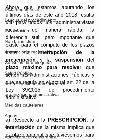
Ahora que estamos apurando los 
Dictamen pericial
últimos días de este año 2018 resulta 
Lengua del procedimiento
útil para todos los administrativistas 
recordar, de manera rápida, la 
Prescripción
diferencia sutil pero importante que 
Non bis in idem
existe para el cómputo de los plazos 
Abstención y recusación
entre la 
interrupción de la 
prescripción
 y la 
suspensión del 
Consejos para bloguear
plazo máximo para resolver
 que 
Salud Pública
tienen las Administraciones Públicas y 
que se regula en el actual 
art. 22 de la 
discrecionalidad administrativa
Ley 39/2015 de procedimiento 
organización administrativa
administrativo
Medidas cautelares
Aguas
a) Respecto a la 
PRESCRIPCIÓN
, la 
vía de hecho
interrupción
 de la misma implica que 
el plazo original que tuviésemos para 
Administración electrónica