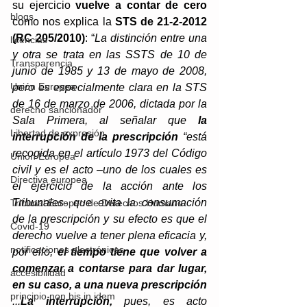
su ejercicio 
vuelve a contar de cero
blogs
como nos explica 
la
 STS de 21-2-2012 
(RC 205/2010)
: “
La distinción entre una 
licencias
y otra se trata en las SSTS de 10 de 
Transparencia
junio de 1985 y 13 de mayo de 2008, 
Unión Europea
pero es especialmente clara en la STS 
de 16 de marzo de 2006, dictada por la 
derecho sancionador
Sala Primera, al señalar que 
la 
Libertad de expresión
interrupción de la prescripción 
“está 
recogida en el artículo 1973 del Código 
Unión Europea
civil y es el acto –uno de los cuales es 
Directiva europea
el ejercicio de la acción ante los 
Tribunales- que evita la consumación 
Tribunal Europeo de Derechos Humano
de la prescripción y su efecto es que el 
Covid-19
derecho vuelve a tener plena eficacia y, 
notificaciones electrónicas
por ello, 
el tiempo tiene que volver a 
comenzar a contarse para dar lugar, 
accesibilidad
en su caso, a una nueva prescripción
principio non bis in idem
...
La interrupción,
 pues, es acto 