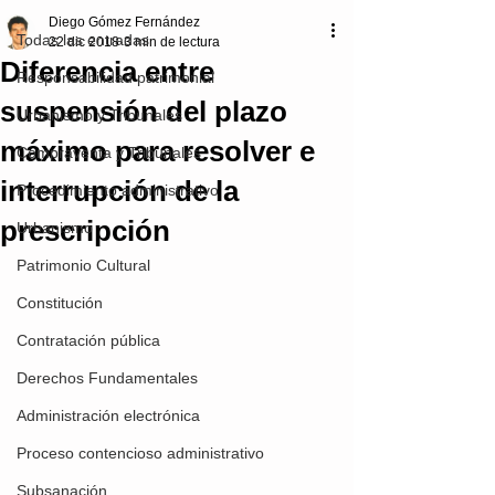
Diego Gómez Fernández
Todas las entradas
22 dic 2018
3 min de lectura
Diferencia entre
Responsabilidad patrimonial
suspensión del plazo
Urbanismo y Tribunales
máximo para resolver e
Compraventa y Tribunales
interrupción de la
Procedimiento administrativo
prescripción
Urbanismo
Patrimonio Cultural
Constitución
Contratación pública
Derechos Fundamentales
Administración electrónica
Proceso contencioso administrativo
Subsanación