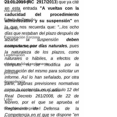
Cambio climático
21.01.2016 (RC  2917/2013
)
 que ya cité 
en esta entrada 
"A vueltas con la 
cita previa
caducidad del procedimiento 
Estado de Derecho
administrativo y su suspensión"
 en 
la que nos recuerda que: “
...los ocho 
menores
días que restaban del plazo después de 
Expropiación Forzosa
alzarse la suspensión 
deben 
computarse por días naturales
, pues 
desviación de poder
la naturaleza de los plazos, como 
Legitimación
naturales o hábiles, a efectos de 
efectos nulidad reglamento
cómputo, no se modifica por la 
interrupción del mismo para solicitar un 
procesal
informe. Así lo han señalado, por otra 
dependencia
parte, algunas previsiones normativas 
como la contenida en el artículo 12 del 
corporaciones de derecho público
Real Decreto 261/2008, de 22 de 
Lobo
febrero, por el que se aprueba el 
Cuestión de ilegalidad
Reglamento de Defensa de la 
Competencia en el que se dispone "en 