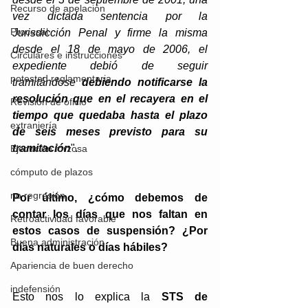
Recurso de apelación
vez dictada sentencia por la 
Procesal
Jurisdicción Penal y firme la misma 
desde el 18 de mayo de 2006, el 
Circulares e instrucciones
expediente debió de seguir 
potestad reglamentaria
tramitándose 
debiendo notificarse la 
resolución que en el recayera en el 
Revisión de oficio
tiempo que quedaba hasta el plazo 
extranjería
de seis meses previsto para su 
tramitación
".
Ejecución forzosa
cómputo de plazos
no regresión
Por último, ¿cómo debemos de 
contar los días que nos faltan en 
Retroactividad favorable
estos casos de suspensión? ¿Por 
Buena administración
días naturales o días hábiles?
Apariencia de buen derecho
indefensión
Esto nos lo explica la 
STS de 