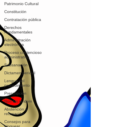
Patrimonio Cultural
Constitución
Contratación pública
Derechos
Fundamentales
Administración
electrónica
Proceso contencioso
administrativo
Subsanación
Dictamen pericial
Lengua del
procedimiento
Prescripción
Non bis in idem
Abstención y
recusación
Consejos para
bloguear