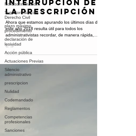
plazo máximo
No discriminación
para resolver e
Supletoriedad del
Derecho Civil
interrupción de
plazo máximo
la prescripción
procedimiento
declaración de
Ahora que estamos apurando los últimos días de
lesividad
este año 2018 resulta útil para todos los
Acción pública
administrativistas recordar, de manera rápida,...
Actuaciones Previas
Silencio
administrativo
prescripcion
Nulidad
Codemandado
Reglamentos
Competencias
profesionales
Sanciones