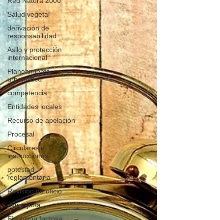
Red Natura 2000
Salud vegetal
derivación de
responsabilidad
Asilo y protección
internacional
Planeamiento
urbanístico
competencia
Entidades locales
Recurso de apelación
Procesal
Circulares e
instrucciones
potestad
reglamentaria
Revisión de oficio
extranjería
Ejecución forzosa