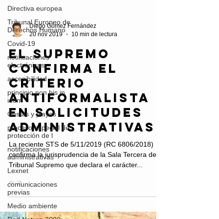
Directiva europea
Tribunal Europeo de
Derechos Humano
Diego Gómez Fernández
Covid-19
20 nov 2019
10 min de lectura
notificaciones
electrónicas
El Supremo
accesibilidad
confirma el
principio non bis in
criterio
idem
antiformalista
Costas y playas
en solicitudes
proceso especial de
protección de l
administrativas
notificaciones
administrativas
La reciente STS de 5/11/2019 (RC 6806/2018)
confirma la jurisprudencia de la Sala Tercera del
Lexnet
Tribunal Supremo que declara el carácter...
comunicaciones
previas
Medio ambiente