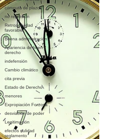
cómputo de plazos
no regresión
Retroactividad
favorable
Buena administración
Apariencia de buen
derecho
indefensión
Cambio climático
cita previa
Estado de Derecho
menores
Expropiación Forzosa
desviación de poder
Legitimación
efectos nulidad
reglamento