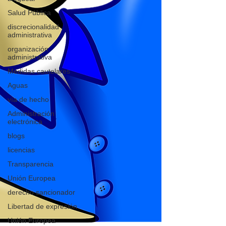
Salud Pública
discrecionalidad
administrativa
organización
administrativa
Medidas cautelares
Aguas
vía de hecho
Administración
electrónica
blogs
licencias
Transparencia
Unión Europea
derecho sancionador
Libertad de expresión
Unión Europea