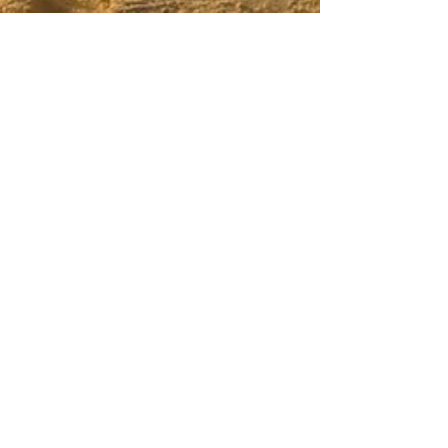
Diego Gómez Fernández
21 nov 2018
8 min de lectura
La STC 110/2018 y
la necesaria
simplificación
del
procedimiento
administrativo
En un artículo que leí el otro día en la Revista de
Administración Pública de 1951 del profesor
González Pérez "La justicia...