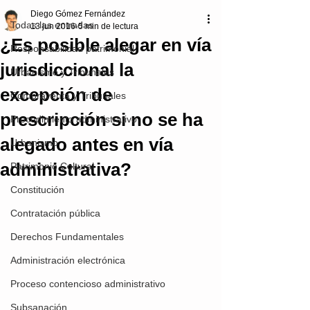
Diego Gómez Fernández
Todas las entradas
13 jun 2016
5 min de lectura
¿Es posible alegar en vía
Responsabilidad patrimonial
jurisdiccional la
Urbanismo y Tribunales
excepción de
Compraventa y Tribunales
prescripción si no se ha
Procedimiento administrativo
alegado antes en vía
Urbanismo
administrativa?
Patrimonio Cultural
Constitución
Contratación pública
Derechos Fundamentales
Administración electrónica
Proceso contencioso administrativo
Subsanación