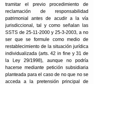
tramitar el previo procedimiento de 
reclamación de responsabilidad 
patrimonial antes de acudir a la vía 
jurisdiccional, tal y como señalan las 
SSTS de 25-11-2000 y 25-3-2003, a no 
ser que se formule como medio de 
restablecimiento de la situación jurídica 
individualizada (arts. 42 in fine y 31 de 
la Ley 29/1998), aunque no podría 
hacerse mediante petición subsidiaria 
planteada para el caso de no que no se 
acceda a la pretensión principal de 
anulación del planeamiento o 
disposición, ya que en ese caso 
requeriría previa reclamación de RP en 
vía administrativa (SSTS 25-7-2013 
[rec. 2918/2010], 2-11-2012 (RC 
3464/2009) y 18-5-2012 [RC 61/09]).