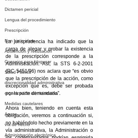
Dictamen pericial
Lengua del procedimiento
Prescripción
Non bis in idem
La jurisprudencia ha indicado que la 
carga de alegar y probar la existencia 
Abstención y recusación
de la prescripción corresponde a la 
Consejos para bloguear
Administración. Así, la STS 6-2-2001 
(RC 5451/96) nos aclara que “es obvio 
Salud Pública
que la prescripción de la acción, como 
discrecionalidad administrativa
excepción que es, debe ser probada 
organización administrativa
por la parte demandada”.
Medidas cautelares
Ahora bien, teniendo en cuenta esta 
Aguas
obligación, veremos a continuación si, 
no habiéndolo hecho previamente en la 
vía de hecho
vía administrativa, la Administración o 
Administración electrónica
los codemandados podrían esgrimirla 