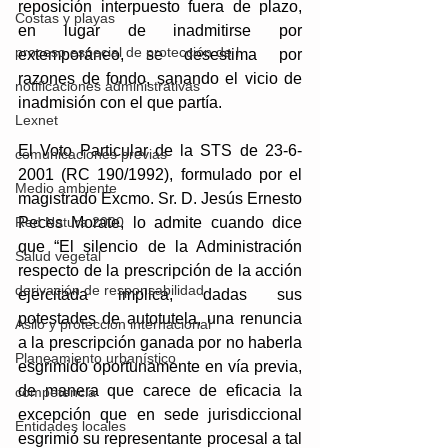
reposición interpuesto fuera de plazo, 
Costas y playas
en lugar de inadmitirse por 
proceso especial de protección de l
extemporáneo, se desestima por 
razones de fondo, sanando el vicio de 
notificaciones administrativas
inadmisión con el que partía.
Lexnet
El Voto Particular de la STS de 23-6-
comunicaciones previas
2001 (RC 190/1992), formulado por el 
Medio ambiente
magistrado Excmo. Sr. D. Jesús Ernesto 
Red Natura 2000
Peces Morate, lo admite cuando dice 
que “El silencio de la Administración 
Salud vegetal
respecto de la prescripción de la acción 
derivación de responsabilidad
ejercitada implica, dadas sus 
potestades de autotutela, una renuncia 
Asilo y protección internacional
a la prescripción ganada por no haberla 
Planeamiento urbanístico
esgrimido oportunamente en vía previa, 
de manera que carece de eficacia la 
competencia
excepción que en sede jurisdiccional 
Entidades locales
esgrimió su representante procesal a tal 