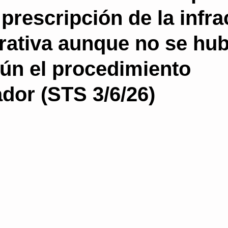
 prescripción de la infr
a
Proceso contencioso administrativo
Subs
rativa aunque no se hu
aún el procedimiento
gua del procedimiento
Prescripción
Non bis
dor (STS 3/6/26)
Consejos para bloguear
Salud Pública
rativa
organización administrativa
Medidas 
Administración electrónica
blogs
licenci