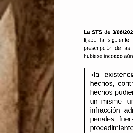
La STS de 3/06/20
fijado la siguiente
prescripción de las
hubiese incoado aún 
«la existen
hechos, cont
hechos pudier
un mismo fun
infracción ad
penales fuer
procedimient