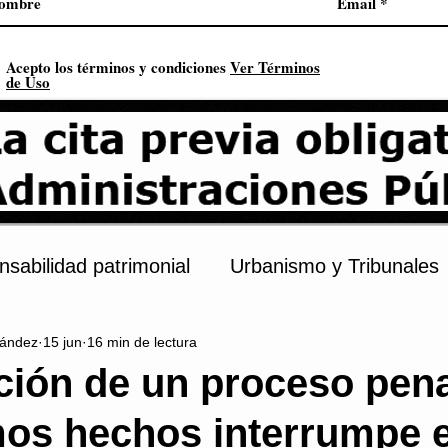
Acepto los términos y condiciones
Ver Términos
de Uso
sabilidad patrimonial
Urbanismo y Tribunales
ández
15 jun
16 min de lectura
s
Procedimiento administrativo
Urbanismo
ación de un proceso pena
os hechos interrumpe e
onstitución
Contratación pública
Derechos 