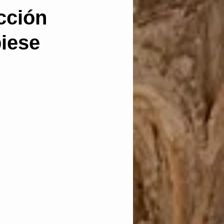
acción
anación
biese
 in idem
cautelares
as