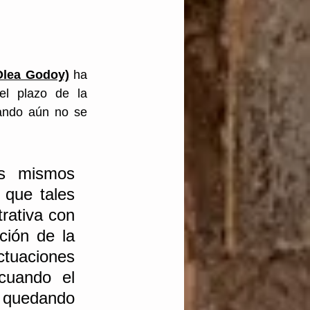
Olea Godoy)
 ha 
el plazo de la 
ando aún no se 
s mismos 
que tales 
rativa con 
ión de la 
tuaciones 
cuando el 
 quedando 