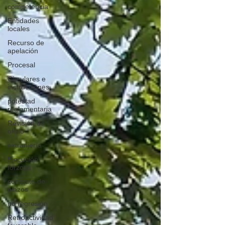
competencia
Entidades
locales
Recurso de
apelación
Procesal
Circulares e
instrucciones
potestad
reglamentaria
Revisión de
oficio
extranjería
Ejecución
forzosa
cómputo de
plazos
no regresión
Retroactividad