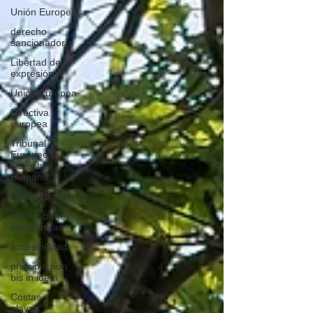
Unión Europea
derecho
sancionador
Libertad de
expresión
Unión Europea
Directiva
europea
Tribunal
Europeo de
Derechos
Humano
Covid-19
notificaciones
electrónicas
accesibilidad
principio non
bis in idem
Costas y
playas