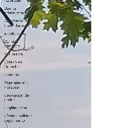
favorable
Buena
administración
Apariencia de
buen derecho
indefensión
Cambio
climático
cita previa
Estado de
Derecho
menores
Expropiación
Forzosa
desviación de
poder
Legitimación
efectos nulidad
reglamento