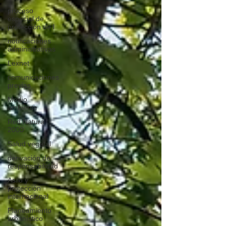
proceso
especial de
protección de l
notificaciones
administrativas
Lexnet
comunicaciones
previas
Medio
ambiente
Red Natura
2000
Salud vegetal
derivación de
responsabilidad
Asilo y
protección
internacional
Planeamiento
urbanístico