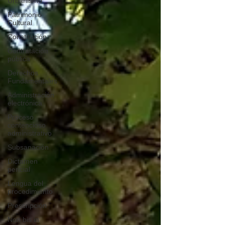
Urbanismo
Patrimonio
Cultural
Constitución
Contratación
pública
Derechos
Fundamentales
Administración
electrónica
Proceso
contencioso
administrativo
Subsanación
Dictamen
pericial
Lengua del
procedimiento
Prescripción
Non bis in