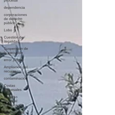
procesal
dependencia
corporaciones
de derecho
público
Lobo
Cuestión de
ilegalidad
Suspensión de
la ejecución
error judicial
Ampliación del
recurso
contaminación
Costas
procesales
Recurso
especial
contratación
Ejecución de