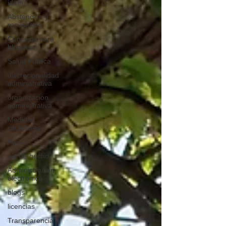
idem
Abstención y
recusación
Consejos para
bloguear
Salud Pública
discrecionalidad
administrativa
organización
administrativa
Medidas
cautelares
Aguas
vía de hecho
Administración
electrónica
blogs
licencias
Transparencia