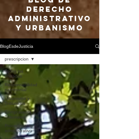
DERECHO
ADMINISTRATIVO
Y URBANISMO
BlogEsdeJusticia
prescripcion
Todas las
entradas
Responsabilidad
patrimonial
Urbanismo y
Tribunales
Compraventa y
Tribunales
Procedimiento
administrativo