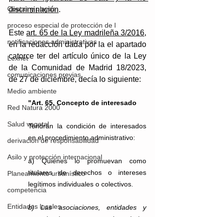
Costas y playas
discriminación
. 
proceso especial de protección de l
Este 
art. 65 de la Ley madrileña 3/2016
,
notificaciones administrativas
en la redacción dada por la el apartado 
catorce ter del artículo único de la Ley 
Lexnet
de la Comunidad de Madrid 18/2023, 
comunicaciones previas
de 27 de diciembre, decía lo siguiente:
Medio ambiente
"Art. 65. Concepto de interesado
Red Natura 2000
Salud vegetal
Tendrán la condición de interesados 
en el procedimiento administrativo:
derivación de responsabilidad
Asilo y protección internacional
a) Quienes lo promuevan como 
titulares de derechos o intereses 
Planeamiento urbanístico
legítimos individuales o colectivos. 
competencia
Entidades locales
b) Las asociaciones, entidades y 