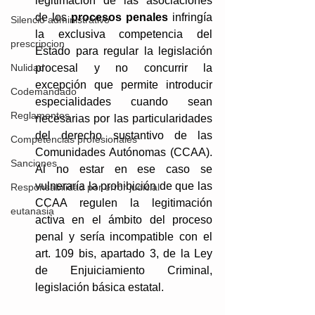
legitimación de las asociaciones 
de los 
procesos penales 
infringía 
Silencio administrativo
la exclusiva competencia del 
prescripcion
Estado para regular la legislación 
procesal y no concurrir la 
Nulidad
excepción que permite introducir 
Codemandado
especialidades cuando sean 
Reglamentos
necesarias por las particularidades 
del derecho sustantivo de las 
Competencias profesionales
Comunidades Autónomas (CCAA). 
Sanciones
Al no estar en ese caso se 
vulneraría la prohibición de que las 
Responsabilidad por error judicial
CCAA regulen la legitimación 
eutanasia
activa en el ámbito del proceso 
penal y sería incompatible con el 
art. 109 bis, apartado 3, de la Ley 
de Enjuiciamiento Criminal, 
legislación básica estatal.