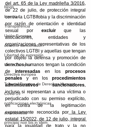
del art. 65 de la Ley madrileña 3/2016
, 
blogs
de 22 de julio, de protección integral 
licencias
contra la LGTBIfobia y la discriminación 
por razón de orientación e identidad 
Transparencia
sexual por 
excluir
 que las 
Unión Europea
asociaciones, entidades y 
organizaciones representativas de los 
derecho sancionador
colectivos LGTBI y aquellas que tengan 
Libertad de expresión
por objeto la defensa y promoción de 
derechos humanos tengan la condición 
Unión Europea
de 
interesadas
 en los 
procesos 
Directiva europea
penales 
y en los 
procedimientos 
Tribunal Europeo de Derechos Humano
administrativos sancionadores
, 
incluso si representan a una víctima o 
Covid-19
perjudicado con su permiso explícito, 
notificaciones electrónicas
en contra de la legitimación 
expresamente reconocida por
 la Ley 
accesibilidad
estatal 15/2022, de 12 de julio, integral 
principio non bis in idem
para la igualdad de trato y la no 