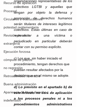
organizaciones representativas de los 
Recurso de apelación
colectivos LGTBI y aquellas que 
Procesal
tengan por objeto la defensa y 
promoción de derechos humanos 
Circulares e instrucciones
serán titulares de intereses legítimos 
potestad reglamentaria
colectivos. Estas últimas en caso de 
representar a una víctima o 
Revisión de oficio
perjudicado en particular deberán 
extranjería
contar con su permiso explícito
. 
Ejecución forzosa
c) Los que, sin haber iniciado el 
cómputo de plazos
procedimiento, tengan derechos que 
no regresión
puedan resultar afectados por la 
decisión que en el mismo se adopte. 
Retroactividad favorable
Buena administración
d) Lo previsto en el apartado b) de 
Apariencia de buen derecho
este Artículo no será de aplicación 
a los procesos penales ni a los 
indefensión
procedimientos administrativos 