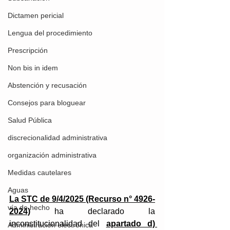
Dictamen pericial
Lengua del procedimiento
Prescripción
Non bis in idem
Abstención y recusación
Consejos para bloguear
Salud Pública
discrecionalidad administrativa
organización administrativa
Medidas cautelares
Aguas
La STC de 9/4/2025 (Recurso n° 4926-
vía de hecho
2024)
ha declarado la 
inconstitucionalidad del 
apartado d) 
Administración electrónica