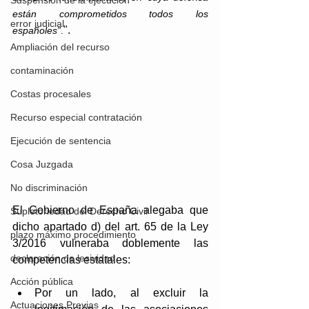
Suspensión de la ejecución
están comprometidos todos los 
error judicial
".
españoles”
.
Ampliación del recurso
contaminación
Costas procesales
Recurso especial contratación
Ejecución de sentencia
Cosa Juzgada
No discriminación
El Gobierno de España alegaba que 
Supletoriedad del Derecho Civil
dicho apartado d) del art. 65 de la Ley 
plazo máximo procedimiento
3/2016 vulneraba doblemente las 
declaración de lesividad
competencias estatales: 
Acción pública
Por un lado, al excluir la 
Actuaciones Previas