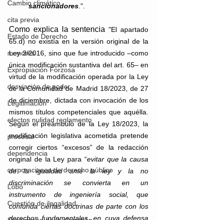
Cambio climático
sancionadores
.".
cita previa
Como explica la sentencia 
"El apartado 
Estado de Derecho
65.d) no existía en la versión original de la 
Ley 3/2016, sino que fue introducido –como 
menores
única modificación sustantiva del art. 65– en 
Expropiación Forzosa
virtud de la modificación operada por la Ley 
desviación de poder
de la Comunidad de Madrid 18/2023, de 27 
de diciembre, dictada con invocación de los 
Legitimación
mismos títulos competenciales que aquélla. 
efectos nulidad reglamento
Según el preámbulo de la Ley 18/2023, la 
modificación legislativa acometida pretende 
procesal
corregir ciertos “excesos” de la redacción 
dependencia
original de la Ley para “
evitar
que
la causa 
corporaciones de derecho público
de la igualdad ante la ley y la no 
discriminación se convierta en un 
Lobo
instrumento de ingeniería social, que 
Cuestión de ilegalidad
confunda ciertas doctrinas de parte con los 
derechos fundamentales, en cuya defensa 