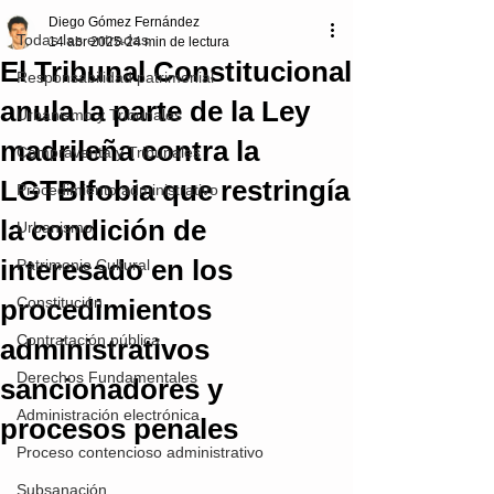
Diego Gómez Fernández
Todas las entradas
14 abr 2025
24 min de lectura
El Tribunal Constitucional
Responsabilidad patrimonial
anula la parte de la Ley
Urbanismo y Tribunales
madrileña contra la
Compraventa y Tribunales
LGTBIfobia que restringía
Procedimiento administrativo
la condición de
Urbanismo
interesado en los
Patrimonio Cultural
procedimientos
Constitución
Contratación pública
administrativos
Derechos Fundamentales
sancionadores y
Administración electrónica
procesos penales
Proceso contencioso administrativo
Subsanación