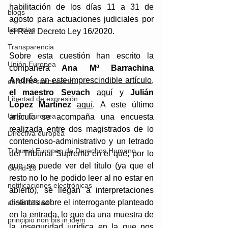
habilitación de los días 11 a 31 de 
blogs
agosto para actuaciones judiciales por 
licencias
el Real Decreto Ley 16/2020. 
Transparencia
Sobre esta cuestión han escrito la 
Unión Europea
compañera 
Ana Mª Barrachina 
Andrés
en este imprescindible artículo
, 
derecho sancionador
el maestro Sevach
aquí
 y 
Julián 
Libertad de expresión
López Martínez 
aquí
. A este último 
Unión Europea
artículo se acompaña una encuesta 
realizada entre dos magistrados de lo 
Directiva europea
contencioso-administrativo y un letrado 
Tribunal Europeo de Derechos Humano
del Tribunal Supremo en el que, por lo 
que se puede ver del título (ya que el 
Covid-19
resto no lo he podido leer al no estar en 
notificaciones electrónicas
abierto), se llegan a interpretaciones 
distintas sobre el interrogante planteado 
accesibilidad
en la entrada, lo que da una muestra de 
principio non bis in idem
la inseguridad jurídica en la que nos 