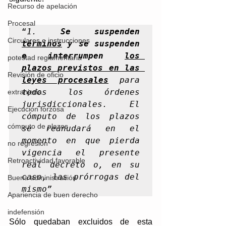
Recurso de apelación
Procesal
“
1. 
Se suspenden 
Circulares e instrucciones
términos
 y se suspenden 
e interrumpen 
los 
potestad reglamentaria
plazos previstos en las 
Revisión de oficio
leyes procesales
 para 
todos los órdenes 
extranjería
jurisdiccionales. El 
Ejecución forzosa
cómputo de los plazos 
cómputo de plazos
se reanudará en el 
momento en que pierda 
no regresión
vigencia el presente 
Retroactividad favorable
real decreto o, en su 
caso, las prórrogas del 
Buena administración
mismo”
Apariencia de buen derecho
indefensión
Sólo quedaban excluidos de esta 