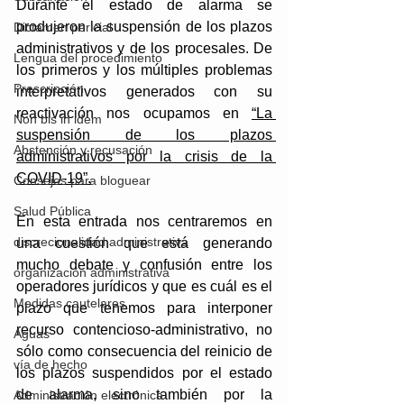
Durante el estado de alarma se 
produjeron la suspensión de los plazos 
Dictamen pericial
administrativos y de los procesales. De 
Lengua del procedimiento
los primeros y los múltiples problemas 
Prescripción
interpretativos generados con su 
reactivación nos ocupamos en 
“La 
Non bis in idem
suspensión de los plazos 
Abstención y recusación
administrativos por la crisis de la 
COVID-19”.
Consejos para bloguear
Salud Pública
En esta entrada nos centraremos en 
discrecionalidad administrativa
una cuestión que está generando 
mucho debate y confusión entre los 
organización administrativa
operadores jurídicos y que es cuál es el 
Medidas cautelares
plazo que tenemos para interponer 
recurso contencioso-administrativo, no 
Aguas
sólo como consecuencia del reinicio de 
vía de hecho
los plazos suspendidos por el estado 
de alarma, sino también por la 
Administración electrónica