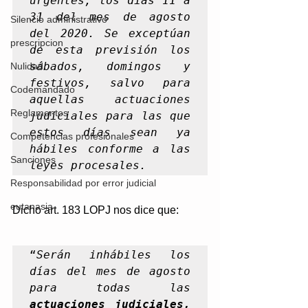
urgentes, los días 11 a 
31 del mes de agosto 
Silencio administrativo
del 2020. Se exceptúan 
prescripcion
de esta previsión los 
sábados, domingos y 
Nulidad
festivos, salvo para 
Codemandado
aquellas actuaciones 
Reglamentos
judiciales para las que 
estos días sean ya 
Competencias profesionales
hábiles conforme a las 
Sanciones
leyes procesales.
Responsabilidad por error judicial
eutanasia
Dicho art. 183 LOPJ nos dice que: 
“
Serán inhábiles los 
días del mes de agosto 
para todas las 
actuaciones judiciales, 