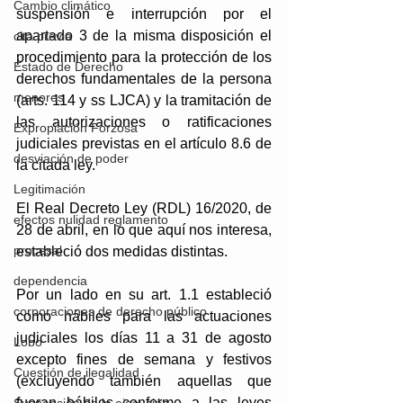
Cambio climático
suspensión e interrupción por el 
apartado 3 de la misma disposición el 
cita previa
procedimiento para la protección de los 
Estado de Derecho
derechos fundamentales de la persona 
menores
(arts. 114 y ss LJCA) y la tramitación de 
las autorizaciones o ratificaciones 
Expropiación Forzosa
judiciales previstas en el artículo 8.6 de 
desviación de poder
la citada ley.
Legitimación
El Real Decreto Ley (RDL) 16/2020, de 
efectos nulidad reglamento
28 de abril, en lo que aquí nos interesa, 
procesal
estableció dos medidas distintas. 
dependencia
Por un lado en su art. 1.1 estableció 
corporaciones de derecho público
como hábiles para las actuaciones 
judiciales los días 11 a 31 de agosto 
Lobo
excepto fines de semana y festivos 
Cuestión de ilegalidad
(excluyendo también aquellas que 
fueran hábiles conforme a las leyes 