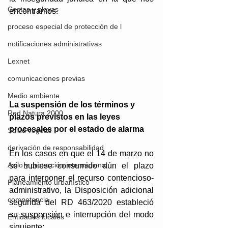
Costas y playas
encontramos. 
proceso especial de protección de l
notificaciones administrativas
Lexnet
comunicaciones previas
Medio ambiente
La suspensión de los términos y 
Red Natura 2000
plazos previstos en las leyes 
procesales por el estado de alarma
Salud vegetal
derivación de responsabilidad
En los casos en que el 14 de marzo no 
Asilo y protección internacional
se hubiese consumido aún el plazo 
para interponer el recurso contencioso-
Planeamiento urbanístico
administrativo, la Disposición adicional 
competencia
segunda del RD 463/2020 estableció 
su suspensión e interrupción del modo 
Entidades locales
siguiente: 