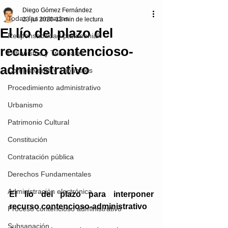
Diego Gómez Fernández
Todas las entradas
23 jul 2020
12 min de lectura
El lío del plazo del
Responsabilidad patrimonial
recurso contencioso-
Urbanismo y Tribunales
administrativo
Compraventa y Tribunales
Procedimiento administrativo
Urbanismo
Patrimonio Cultural
Constitución
Contratación pública
Derechos Fundamentales
Administración electrónica
El lío del plazo para interponer 
recurso contencioso-administrativo 
Proceso contencioso administrativo
Subsanación