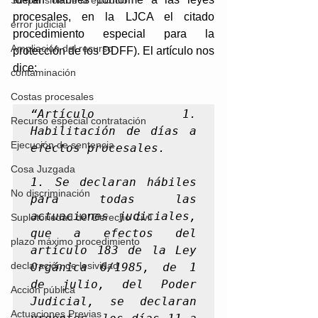
Suspensión de la ejecución
procesales, en la LJCA el citado 
error judicial
procedimiento especial para la 
Ampliación del recurso
protección de los DDFF). El artículo nos 
dice: 
contaminación
Costas procesales
“Artículo 1. 
Recurso especial contratación
Habilitación de días a 
Ejecución de sentencia
efectos procesales.
Cosa Juzgada
1. Se declaran hábiles 
No discriminación
para todas las 
actuaciones judiciales, 
Supletoriedad del Derecho Civil
que a efectos del 
plazo máximo procedimiento
artículo 183 de la Ley 
declaración de lesividad
Orgánica 6/1985, de 1 
de julio, del Poder 
Acción pública
Judicial, se declaran 
Actuaciones Previas