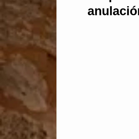
anulació
Administración electrónic
Dictamen pericial
Len
Abstención y recusación
discrecionalidad administ
Aguas
vía de hecho