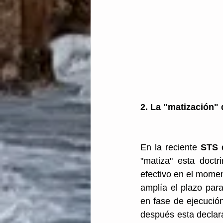
2. La "matización" 
En la reciente
 STS 
"matiza" esta doctr
efectivo en el momen
amplía el plazo par
en fase de ejecución
después esta declara