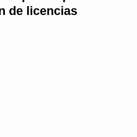
n de licencias
a
Proceso contencioso administrativo
Subs
gua del procedimiento
Prescripción
Non bis
Consejos para bloguear
Salud Pública
rativa
organización administrativa
Medidas 
Administración electrónica
blogs
licenci