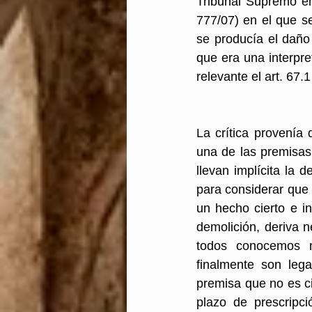
Tribunal Supremo e
777/07) en el que se
se producía el daño 
que era una interpret
relevante el art. 67
La crítica provenía 
una de las premisas 
llevan implícita la 
para considerar que 
un hecho cierto e i
demolición, deriva 
todos conocemos m
finalmente son leg
premisa que no es ci
plazo de prescripci