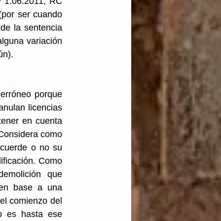
 1.06.2011, RC 
(por ser cuando 
de la sentencia 
lguna variación 
ún).
 erróneo porque 
nulan licencias 
tener en cuenta 
 Considera como 
cuerde o no su 
ficación. Como 
emolición que 
 en base a una 
el comienzo del 
o es hasta ese 