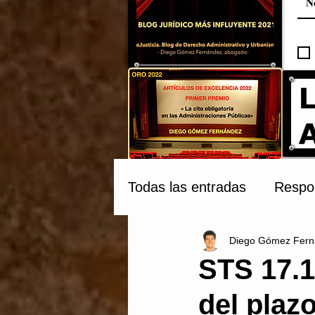
Todas las entradas
Respon
Diego Gómez Fern
Compraventa y Tribunale
STS 17.1
del plaz
Patrimonio Cultural
C