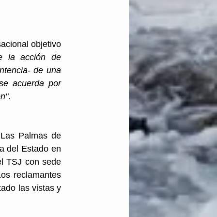
cional objetivo 
e la acción de 
ntencia- de una 
se acuerda por 
ón"
.
 Las Palmas de 
a del Estado en 
el TSJ con sede 
os reclamantes 
ado las vistas y 