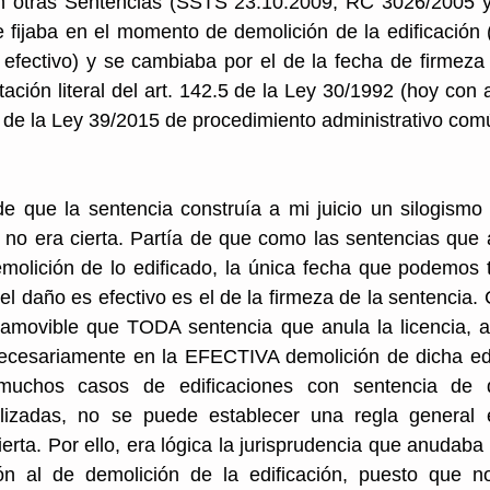
n otras Sentencias (SSTS 23.10.2009, RC 3026/2005 y
 fijaba en el momento de demolición de la edificación 
efectivo) y se cambiaba por el de la fecha de firmeza 
ación literal del 
art. 142.5 de la Ley 30/1992
 (hoy con a
.1 de la Ley 39/2015 de procedimiento administrativo com
de que la sentencia construía a mi juicio un silogismo
no era cierta. Partía de que como las sentencias que a
demolición de lo edificado, la única fecha que podemos 
el daño es efectivo es el de la firmeza de la sentencia.
namovible que TODA sentencia que anula la licencia, a
necesariamente en la EFECTIVA demolición de dicha edi
uchos casos de edificaciones con sentencia de d
alizadas, no se puede establecer una regla general
erta. Por ello, era lógica la jurisprudencia que anudaba 
ón al de demolición de la edificación, puesto que n