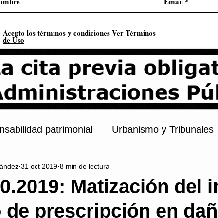
Acepto los términos y condiciones
Ver Términos
de Uso
sabilidad patrimonial
Urbanismo y Tribunales
ández
31 oct 2019
8 min de lectura
s
Procedimiento administrativo
Urbanismo
0.2019: Matización del i
o de prescripción en da
onstitución
Contratación pública
Derechos 