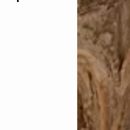
anación
 in idem
cautelares
as