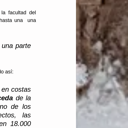
 facultad del 
 hasta una  una 
 una parte 
o así:
en costas 
ceda 
de la 
no de los 
tos, las 
en 18.000 