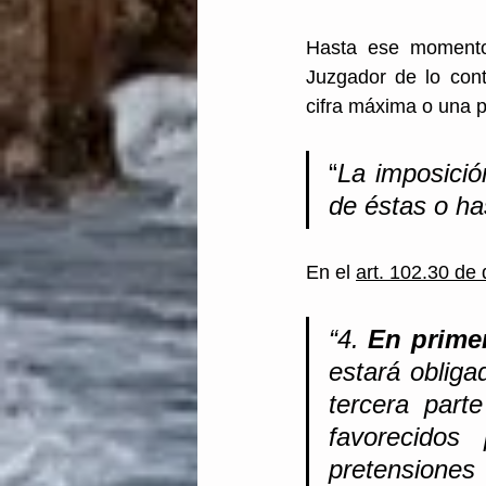
Hasta ese momento 
Juzgador de lo cont
cifra máxima o una p
“
La imposición
de éstas o ha
En el 
art. 102.30 de
“4. 
En primer
estará obliga
tercera part
favorecidos
pretensiones