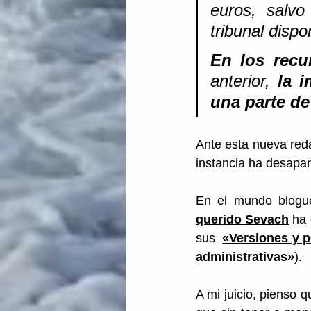
euros, salvo
tribunal disp
En los recu
anterior,
 la i
una parte de
Ante esta nueva reda
instancia ha desapare
En el mundo blogu
querido Sevach
 ha
sus  
«Versiones y p
administrativas»
).
A mi juicio, pienso q