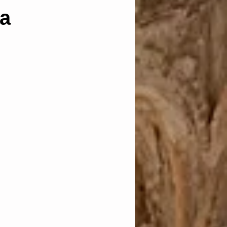
ca
anación
 in idem
cautelares
as