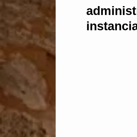
administ
Administración electrónic
instanci
Dictamen pericial
Len
Abstención y recusación
discrecionalidad administ
Aguas
vía de hecho