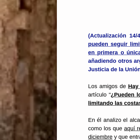
(Actualización 14/
pueden seguir limi
en primera o únic
añadiendo otros arg
Justicia de la Uni
Los amigos de 
Hay
artículo "
¿
Pueden lo
limitando las cost
En él analizo el alc
como los que 
aquí r
diciembre
 y que ent