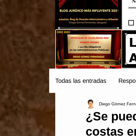
Todas las entradas
Respon
Diego Gómez Fern
Compraventa y Tribunale
¿Se pued
costas e
Patrimonio Cultural
C