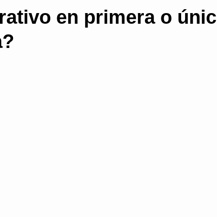
rativo en primera o úni
a
Proceso contencioso administrativo
Subs
a?
gua del procedimiento
Prescripción
Non bis
Consejos para bloguear
Salud Pública
rativa
organización administrativa
Medidas 
Administración electrónica
blogs
licenci