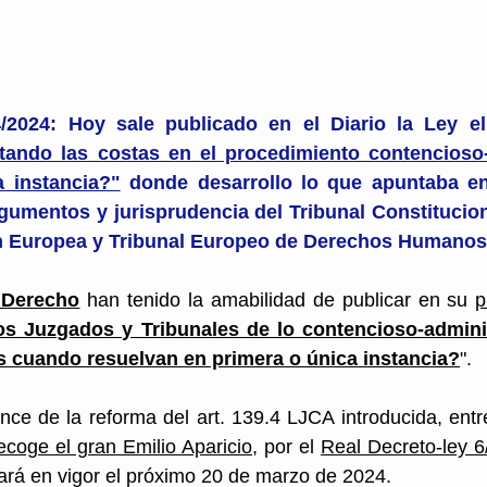
4/2024: Hoy sale publicado en el Diario la Ley el
tando las costas en el procedimiento contencioso-a
a instancia?"
 donde desarrollo lo que apuntaba en 
umentos y jurisprudencia del Tribunal Constituciona
ón Europea y Tribunal Europeo de Derechos Humanos
 Derecho
 han tenido la amabilidad de publicar en su 
p
s Juzgados y Tribunales de lo contencioso-adminis
as cuando resuelvan en primera o única instancia?
".
ance de la reforma del art. 139.4 LJCA introducida, entr
ecoge el gran Emilio Aparicio
, por el 
Real Decreto-ley 6
rará en vigor el próximo 20 de marzo de 2024.