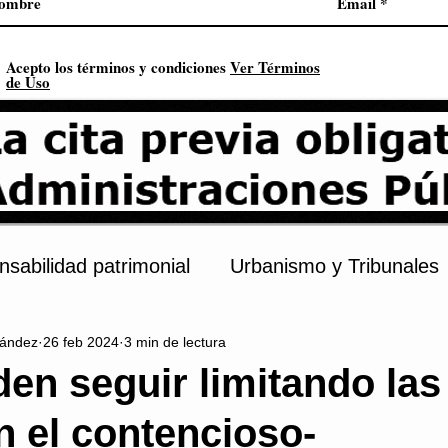
Acepto los términos y condiciones
Ver Términos
de Uso
sabilidad patrimonial
Urbanismo y Tribunales
ández
26 feb 2024
3 min de lectura
s
Procedimiento administrativo
Urbanismo
en seguir limitando las
n el contencioso-
onstitución
Contratación pública
Derechos 