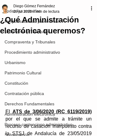
Diego Gómez Fernández
Todas las entradas
29 jul 2020
7 min de lectura
¿Qué Administración
Responsabilidad patrimonial
electrónica queremos?
Urbanismo y Tribunales
Compraventa y Tribunales
Procedimiento administrativo
Urbanismo
Patrimonio Cultural
Constitución
Contratación pública
Derechos Fundamentales
El 
ATS de 3/06/2020 (RC 6119/2019)
Administración electrónica
por el que se admite a trámite un 
Proceso contencioso administrativo
recurso de casación interpuesto contra 
la STSJ de Andalucía de 23/05/2019 
Subsanación