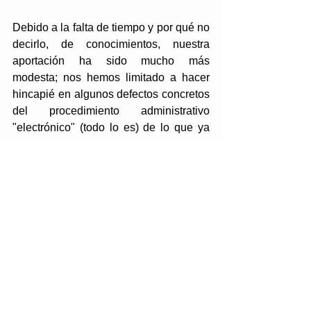
Debido a la falta de tiempo y por qué no 
decirlo, de conocimientos, nuestra 
aportación ha sido mucho más 
modesta; nos hemos limitado a hacer 
hincapié en algunos defectos concretos 
del procedimiento administrativo 
"electrónico" (todo lo es) de lo que ya 
hemos hablado en este blog y que 
tienen incidencia directa en los 
derechos digitales de la ciudadanía. 
Por si es de interés aquí está: 
Consulta Carta Derechos Digitales
.pdf
Descargar PDF • 46KB
El Auto de admisión del recurso citado y 
las minas anti persona que se 
encuentran en la Ley 39/2015 deberían 