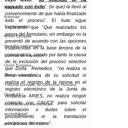
cursado con éxito
", (lo que) la llevó al 
blogs
convencimiento de que había finalizado 
licencias
todo el proceso
". El Auto sigue 
Transparencia
explicando que "
Que realizados los 
pasos del formulario, sin embargo no la 
Unión Europea
presentó de acuerdo con las opciones 
derecho sancionador
establecidas en la base tercera de la 
convocatoria, siendo por tanto la causa 
Libertad de expresión
de la exclusión del proceso selectivo 
Unión Europea
que Doña  Remedios
  "
no realiza ni 
Directiva europea
firma electrónica de su solicitud ni 
realiza el registro de la misma en el 
Tribunal Europeo de Derechos Humano
registro electrónico de la Junta de 
Covid-19
Andalucía ARIES, no realiza ningún 
contacto con CAUCE para solicitar 
notificaciones electrónicas
información o dudas sobre el 
accesibilidad
procedimiento ni la tramitación 
electrónica del mismo
". 
principio non bis in idem