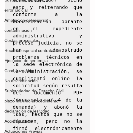
convocatoria. Dicho 
Suspensión de la ejecución
esto y reiterando que 
error judicial
conforme a la 
Ampliación del recurso
documentación obrante 
en el expediente 
contaminación
administrativo y 
Costas procesales
proceso judicial no se 
han demostrado 
Recurso especial contratación
problemas técnicos en 
Ejecución de sentencia
la sede electrónica de 
Cosa Juzgada
la Administración, se 
cumplimentó online la 
No discriminación
solicitud según resulta 
Supletoriedad del Derecho Civil
del documento PDF 
(documento nº 4 de la 
plazo máximo procedimiento
demanda) y abonó la 
declaración de lesividad
tasa, hechos que no se 
discuten, pero no la 
Acción pública
firmó electrónicamente 
Actuaciones Previas