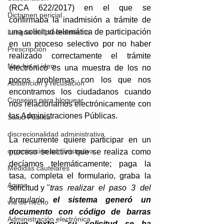
(RCA 622/2017) en el que se 
Dictamen pericial
confirmaba la inadmisión a trámite de 
una solicitud telemática de participación 
Lengua del procedimiento
en un proceso selectivo por no haber 
Prescripción
realizado correctamente el trámite 
Non bis in idem
electrónico es una muestra de los no 
pocos problemas con los que nos 
Abstención y recusación
encontramos los ciudadanos cuando 
Consejos para bloguear
nos relacionamos electrónicamente con 
las Administraciones Públicas. 
Salud Pública
discrecionalidad administrativa
La recurrente quiere participar en un 
organización administrativa
proceso selectivo que se realiza como 
decíamos telemáticamente; paga la 
Medidas cautelares
tasa, completa el formulario, graba la 
Aguas
solicitud y "
tras  realizar  el  paso  3  del 
formulario 
el sistema generó un 
vía de hecho
documento con código de barras 
Administración electrónica
cuyo texto:
 "
su solicitud se ha 