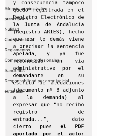
y consecuencia tampoco 
Silencio administrativo
quedó registrada en el 
Registro Electrónico de 
prescripcion
la Junta de Andalucía 
Nulidad
(Registro ARIES), hecho 
que por lo demás viene 
Codemandado
a precisar la sentencia 
Reglamentos
apelada, y ya fue 
Competencias profesionales
reconocido en vía 
administrativa por el 
Sanciones
demandante en su 
Responsabilidad por error judicial
escrito de alegaciones 
(documento nº 8 adjunto 
eutanasia
a la demanda) al 
expresar que "no recibo 
registro de 
entrada...", dato 
cierto pues 
el PDF 
aportado por el actor 