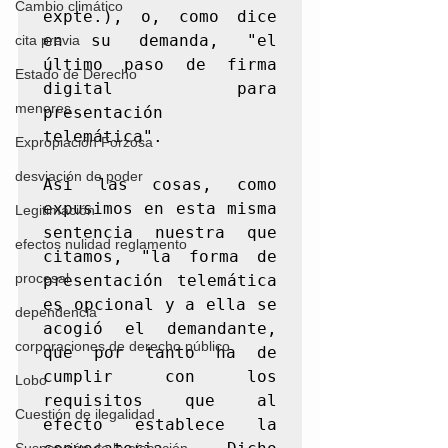
Cambio climático
expte.), o, como dice 
en su demanda, "el 
cita previa
último paso de firma 
Estado de Derecho
digital para 
menores
presentación 
telemática".

Expropiación Forzosa
desviación de poder
Así las cosas, como 
expusimos en esta misma 
Legitimación
sentencia nuestra que 
efectos nulidad reglamento
citamos, "la forma de 
procesal
presentación telemática 
es opcional y a ella se 
dependencia
acogió el demandante, 
corporaciones de derecho público
que por tanto ha de 
cumplir con los 
Lobo
requisitos que al 
Cuestión de ilegalidad
efecto establece la 