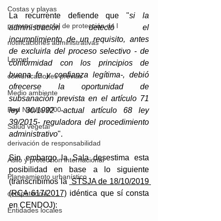
Costas y playas
La recurrente defiende que "
si la 
proceso especial de protección de l
administración detectó el 
incumplimiento de un requisito, antes 
notificaciones administrativas
de excluirla del proceso selectivo - de 
Lexnet
conformidad con los principios de 
buena fe y confianza legítima-, debió 
comunicaciones previas
ofrecerse la oportunidad de 
Medio ambiente
subsanación prevista en el artículo 71 
Red Natura 2000
ley 30/1992 -actual artículo 68 ley 
39/2015- reguladora del procedimiento 
Salud vegetal
administrativo
".
derivación de responsabilidad
Sin embargo la Sala desestima esta 
Asilo y protección internacional
posibilidad en base a lo siguiente 
Planeamiento urbanístico
(transcribimos la 
 STSJA de 18/10/2019 
(RCA 617/2017)
 idéntica que sí consta 
competencia
en CENDOJ):
Entidades locales