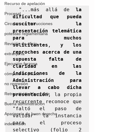
Recurso de apelación
 "...más allá de 
la 
Procesal
dificultad que pueda 
suscitar la 
Circulares e instrucciones
presentación telemática 
potestad reglamentaria
para muchos 
Revisión de oficio
solicitantes
, 
y los 
reproches acerca de una 
extranjería
supuesta falta de 
Ejecución forzosa
claridad en las 
indicaciones de la 
cómputo de plazos
Administración para 
no regresión
llevar a cabo dicha 
Retroactividad favorable
presentación
, la propia 
recurrente reconoce que 
Buena administración
"faltó el paso de 
Apariencia de buen derecho
validar" la instancia 
para el proceso 
indefensión
selectivo (folio 2 