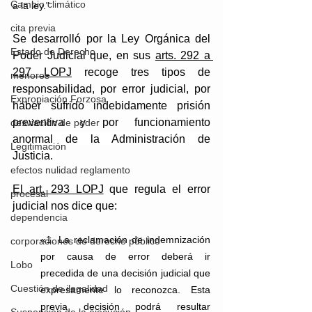
Cambio climático
a la ley." 
cita previa
Se desarrolló por la Ley Orgánica del 
Estado de Derecho
Poder Judicial que, en sus 
arts. 292 a 
297 LOPJ
 recoge tres tipos de 
menores
responsabilidad, por error judicial, por 
Expropiación Forzosa
haber sufrido indebidamente prisión 
preventiva y por 
funcionamiento 
desviación de poder
anormal de la Administración de 
Legitimación
Justicia. 
efectos nulidad reglamento
El art. 293 LOPJ
 que regula el error 
procesal
judicial nos dice que: 
dependencia
«1. La reclamación de indemnización 
corporaciones de derecho público
por causa de error deberá ir 
Lobo
precedida de una decisión judicial que 
Cuestión de ilegalidad
expresamente lo reconozca. Esta 
previa decisión podrá resultar 