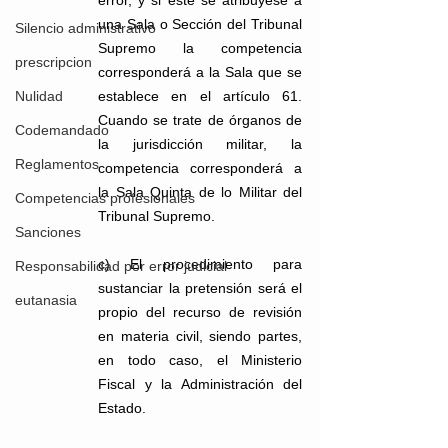
error, y si éste se atribuyese a 
una Sala o Sección del Tribunal 
Silencio administrativo
Supremo la competencia 
prescripcion
corresponderá a la Sala que se 
Nulidad
establece en el artículo 61. 
Cuando se trate de órganos de 
Codemandado
la jurisdicción militar, la 
Reglamentos
competencia corresponderá a 
la Sala Quinta de lo Militar del 
Competencias profesionales
Tribunal Supremo.
Sanciones
c) El procedimiento para 
Responsabilidad por error judicial
sustanciar la pretensión será el 
eutanasia
propio del recurso de revisión 
en materia civil, siendo partes, 
en todo caso, el Ministerio 
Fiscal y la Administración del 
Estado.