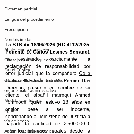
Dictamen pericial
Lengua del procedimiento
Prescripción
Non bis in idem
La STS de 18/06/2026 (RC 4112/2025. 
Abstención y recusación
Ponente D. Carlos Lesmes Serrano)
,
ha estimado parcialmente la 
Consejos para bloguear
reclamación de responsabilidad por 
Salud Pública
error judicial que la compañera 
Celia 
discrecionalidad administrativa
Carbonell Fernández
, 
IX Premio Hay 
Derecho
, presentó en nombre de su 
organización administrativa
cliente, el 
albañil marroquí 
Ahmed 
Medidas cautelares
Tommouhi quien estuvo 18 años en 
prisión pese a ser inocente, 
Aguas
condenando al Ministerio de Justicia a 
vía de hecho
pagarle la cantidad de 2.500.000.-€ 
más los intereses legales desde la 
Administración electrónica