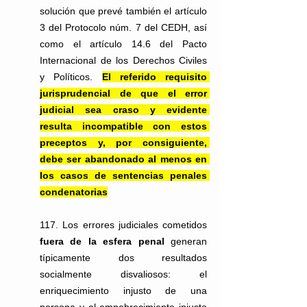
solución que prevé también el artículo 
3 del Protocolo núm. 7 del CEDH, así 
como el artículo 14.6 del Pacto 
Internacional de los Derechos Civiles 
y Políticos. 
El referido requisito 
jurisprudencial de que el error 
judicial sea craso y evidente 
resulta incompatible con estos 
preceptos y, por consiguiente, 
debe ser abandonado al menos en 
los casos de sentencias penales 
condenatorias
117. Los errores judiciales cometidos 
fuera de la esfera penal
 generan 
típicamente dos resultados 
socialmente disvaliosos: el 
enriquecimiento injusto de una 
persona y el empobrecimiento injusto 