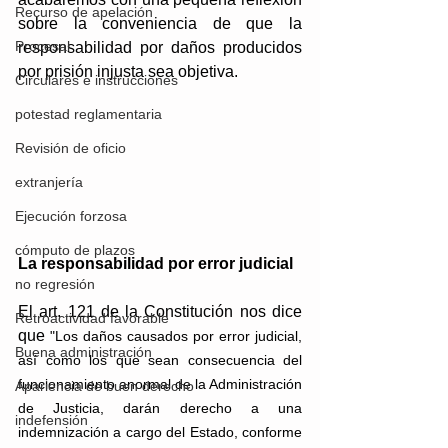
Recurso de apelación
sobre la conveniencia de que la 
Procesal
responsabilidad por daños producidos 
por prisión injusta sea objetiva. 
Circulares e instrucciones
potestad reglamentaria
Revisión de oficio
extranjería
Ejecución forzosa
cómputo de plazos
La responsabilidad por error judicial
no regresión
El art. 121 de la Constitución nos dice 
Retroactividad favorable
que 
"Los daños causados por error judicial, 
Buena administración
así como los que sean consecuencia del 
funcionamiento anormal de la Administración 
Apariencia de buen derecho
de Justicia, darán derecho a una 
indefensión
indemnización a cargo del Estado, conforme 