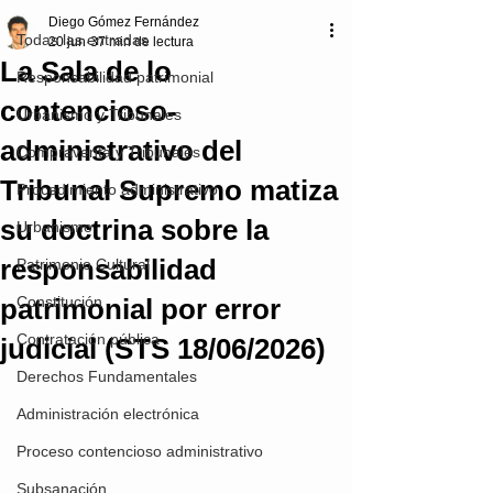
Diego Gómez Fernández
Todas las entradas
20 jun
37 min de lectura
La Sala de lo
Responsabilidad patrimonial
contencioso-
Urbanismo y Tribunales
administrativo del
Compraventa y Tribunales
Tribunal Supremo matiza
Procedimiento administrativo
su doctrina sobre la
Urbanismo
responsabilidad
Patrimonio Cultural
patrimonial por error
Constitución
Contratación pública
judicial (STS 18/06/2026)
Derechos Fundamentales
Administración electrónica
Proceso contencioso administrativo
Subsanación