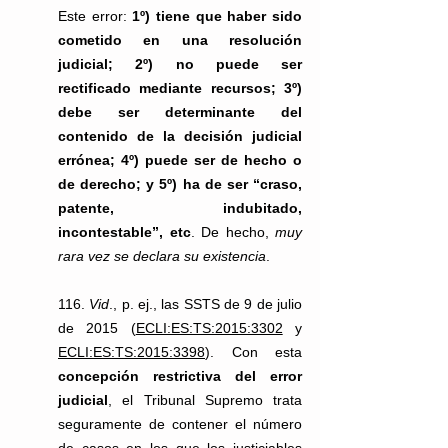
Este error: 
1º) tiene que haber sido 
cometido en una resolución 
judicial; 2º) no puede ser 
rectificado mediante recursos; 3º) 
debe ser determinante del 
contenido de la decisión judicial 
errónea; 4º) puede ser de hecho o 
de derecho; y 5º) ha de ser “craso, 
patente, indubitado, 
incontestable”, etc
. De hecho, 
muy 
rara vez se declara su existencia
.
116. 
Vid
., p. ej., las SSTS de 9 de julio 
de 2015 (
ECLI:ES:TS:2015:3302
 y 
ECLI:ES:TS:2015:3398
). Con esta 
concepción restrictiva del error 
judicial
, el Tribunal Supremo trata 
seguramente de contener el número 
de casos en los que los justiciables 