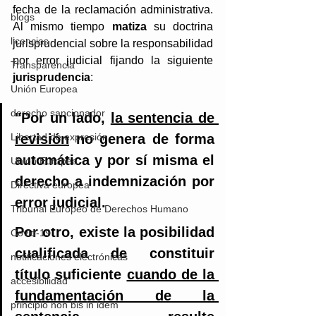
fecha de la reclamación administrativa. 
blogs
Al mismo tiempo 
matiza
 su doctrina 
licencias
jurisprudencial sobre la responsabilidad 
por error judicial fijando la siguiente 
Transparencia
jurisprudencia
: 
Unión Europea
derecho sancionador
"Por un lado, 
la sentencia de 
Libertad de expresión
revisión
 no genera de forma 
automática y por sí misma el 
Unión Europea
derecho a indemnización por 
Directiva europea
error judicial. 
Tribunal Europeo de Derechos Humano
Por otro, existe la posibilidad 
Covid-19
cualificada de constituir 
notificaciones electrónicas
título suficiente 
cuando de la 
accesibilidad
fundamentación de la 
principio non bis in idem