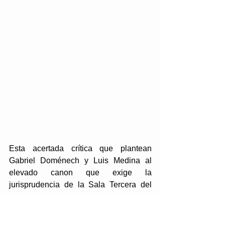
Esta acertada crítica que plantean 
Gabriel Doménech y Luis Medina al 
elevado canon que exige la 
jurisprudencia de la Sala Tercera del 
Tribunal Supremo para conceder 
indemnización en casos de un error 
judicial que nos encontremos ante un 