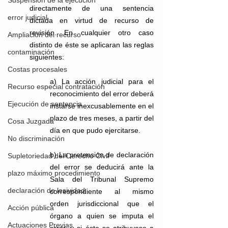
Suspensión de la ejecución
directamente de una sentencia 
error judicial
dictada en virtud de recurso de 
revisión. En cualquier otro caso 
Ampliación del recurso
distinto de éste se aplicaran las reglas 
contaminación
siguientes:
Costas procesales
a) La acción judicial para el 
Recurso especial contratación
reconocimiento del error deberá 
Ejecución de sentencia
instarse inexcusablemente en el 
plazo de tres meses, a partir del 
Cosa Juzgada
día en que pudo ejercitarse.
No discriminación
b) La pretensión de declaración 
Supletoriedad del Derecho Civil
del error se deducirá ante la 
plazo máximo procedimiento
Sala del Tribunal Supremo 
declaración de lesividad
correspondiente al mismo 
orden jurisdiccional que el 
Acción pública
órgano a quien se imputa el 
Actuaciones Previas