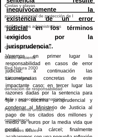
sentencia resulte 
Costas y playas
inequívocamente la 
proceso especial de protección de l
existencia de un error 
notificaciones administrativas
judicial
 en los términos 
exigidos por la 
Lexnet
jurisprudencia".
comunicaciones previas
Veremos en primer lugar la 
Medio ambiente
responsabilidad en casos de error 
Red Natura 2000
judicial; a continuación las 
circunstancias concretas de este 
Salud vegetal
impactante caso; en tercer lugar las 
derivación de responsabilidad
razones dadas por la sentencia para 
Asilo y protección internacional
fijar esa doctrina jurisprudencial y 
condenar al Ministerio de Justicia al 
Planeamiento urbanístico
pago de los citados dos millones y 
competencia
medio de euros por la media vida que 
perdió en la cárcel; finalmente 
Entidades locales
acabaremos con una pequeña reflexión 