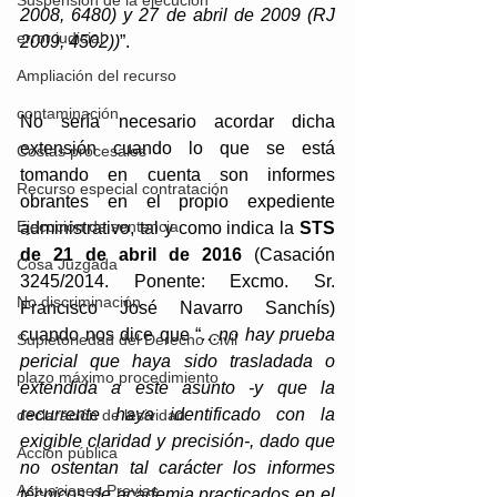
Suspensión de la ejecución
2008, 6480) y 27 de abril de 2009 (RJ 
error judicial
2009, 4502))
”.
Ampliación del recurso
contaminación
No sería necesario acordar dicha 
extensión cuando lo que se está 
Costas procesales
tomando en cuenta son informes 
Recurso especial contratación
obrantes en el propio expediente 
Ejecución de sentencia
administrativo, tal y como indica la 
STS 
de 21 de abril de 2016
 (Casación 
Cosa Juzgada
3245/2014. Ponente: Excmo. Sr. 
No discriminación
Francisco José Navarro Sanchís) 
cuando nos dice que “
…no hay prueba 
Supletoriedad del Derecho Civil
pericial que haya sido trasladada o 
plazo máximo procedimiento
extendida a este asunto -y que la 
recurrente haya identificado con la 
declaración de lesividad
exigible claridad y precisión-, dado que 
Acción pública
no ostentan tal carácter los informes 
Actuaciones Previas
técnicos de academia practicados en el 