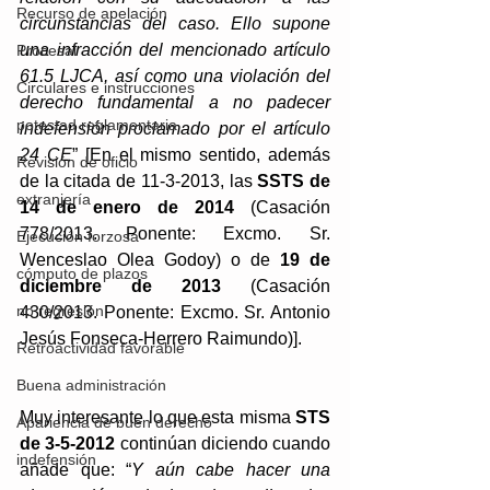
Recurso de apelación
circunstancias del caso. Ello supone 
una infracción del mencionado artículo 
Procesal
61.5 LJCA, así como una violación del 
Circulares e instrucciones
derecho fundamental a no padecer 
potestad reglamentaria
indefensión proclamado por el artículo 
24 CE
” [En el mismo sentido, además 
Revisión de oficio
de la citada de 11-3-2013, las 
SSTS de 
extranjería
14 de enero de 2014
 (Casación 
778/2013. Ponente: Excmo. Sr. 
Ejecución forzosa
Wenceslao Olea Godoy) o de 
19 de 
cómputo de plazos
diciembre de 2013
 (Casación 
no regresión
430/2013. Ponente: Excmo. Sr. Antonio 
Jesús Fonseca-Herrero Raimundo)].
Retroactividad favorable
Buena administración
Muy interesante lo que esta misma 
STS 
Apariencia de buen derecho
de 3-5-2012
 continúan diciendo cuando 
indefensión
añade que: “
Y aún cabe hacer una 