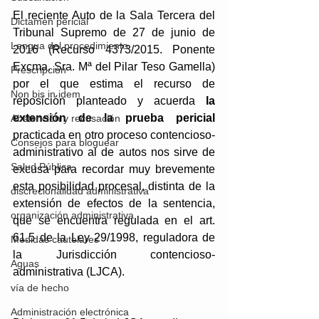
El reciente 
Auto de la Sala Tercera del 
Dictamen pericial
Tribunal Supremo de 27 de junio de 
Lengua del procedimiento
2016
 (Recurso 4373/2015. Ponente 
Excma. Sra. Mª del Pilar Teso Gamella) 
Prescripción
por el que estima el recurso de 
Non bis in idem
reposición planteado y acuerda 
la 
extensión de la prueba pericial
Abstención y recusación
practicada en otro proceso contencioso-
Consejos para bloguear
administrativo al de autos nos sirve de 
Salud Pública
excusa para recordar muy brevemente 
esta posibilidad procesal, distinta de la 
discrecionalidad administrativa
extensión de efectos de la sentencia, 
organización administrativa
que se encuentra regulada en el art. 
61.5 de la Ley 29/1998, reguladora de 
Medidas cautelares
la Jurisdicción contencioso-
Aguas
administrativa (LJCA).
vía de hecho
Administración electrónica