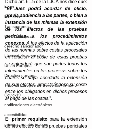
Dicho art. 61.5 de la LJCA nos dice que: 
blogs
“
El Juez podrá acordar de oficio, 
previa audiencia a las partes, o bien a 
licencias
instancia de las mismas la extensión 
Transparencia
de los efectos de las pruebas 
periciales a los procedimientos 
Unión Europea
conexos
. A los efectos de la aplicación 
derecho sancionador
de las normas sobre costas procesales 
Libertad de expresión
en relación al coste de estas pruebas 
se entenderá que son partes todos los 
Unión Europea
intervinientes en los procesos sobre los 
Directiva europea
cuales se haya acordado la extensión 
de sus efectos, prorrateándose su coste 
Tribunal Europeo de Derechos Humano
entre los obligados en dichos procesos 
Covid-19
al pago de las costas.
”.
notificaciones electrónicas
accesibilidad
El 
primer requisito
 para la extensión 
principio non bis in idem
de los efectos de las pruebas periciales 