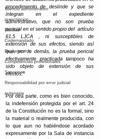
procedimiento de deslinde y que se 
Silencio administrativo
integran en el expediente 
prescripcion
administrativo, que no son prueba 
pericial en el sentido propio del  artículo 
Nulidad
61.5 LJCA , ni susceptibles de 
Codemandado
extensión de sus efectos, siendo así 
Reglamentos
que, por lo demás, la prueba pericial 
efectivamente practicada tampoco ha 
Competencias profesionales
sido objeto de extensión de sus 
Sanciones
efectos
.”
Responsabilidad por error judicial
eutanasia
Por otra parte, como es bien conocido, 
la indefensión protegida por el art. 24 
de la Constitución no es la formal, sino 
la material o realmente producida, con 
lo que aun no habiéndose acordado 
expresamente por la Sala de instancia 