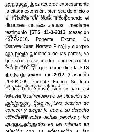
será que el Juez acuerde expresamente 
Costas y playas
la citada extensión, bien sea de oficio o 
proceso especial de protección de l
a instancia de parte, incorporando el 
dictamen a los autos mediante 
notificaciones administrativas
testimonio [
STS 11-3-2013
 (casación 
Lexnet
4977/2010. Ponente: Excmo. Sr. 
comunicaciones previas
Octavio Juan Herrero Pina)] y siempre 
con previa audiencia de las partes, ya 
Medio ambiente
que si no, no se pueden tener en cuenta 
Red Natura 2000
esa prueba, ya que, como dice la 
STS 
de 3 de mayo de 2012 
(Casación 
Salud vegetal
2030/2009. Ponente: Excmo. Sr. Juan 
derivación de responsabilidad
Carlos Trillo Alonso), sino se hace así 
Asilo y protección internacional
se deja “
…al recurrente en situación de 
indefensión. Éste no tuvo ocasión de 
Planeamiento urbanístico
conocer y alegar lo que a su derecho 
competencia
conviniera sobre dichas pericias y los 
valores adoptados en las mismas en 
Entidades locales
relación con su adecuación a las 