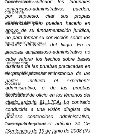
observación ulterior: los tribunales 
Cambio climático
contencioso-administrativos pueden, 
cita previa
por supuesto, citar sus propias 
Estado de Derecho
sentencias; pero pueden hacerlo en 
apoyo de su fundamentación jurídica, 
menores
no para formar su convicción sobre los 
Expropiación Forzosa
hechos relevantes del litigio. En el 
proceso contencioso-administrativo no 
desviación de poder
cabe valorar los hechos sobre bases 
Legitimación
distintas de las pruebas practicadas en 
efectos nulidad reglamento
el propio proceso a instancia de las 
partes, incluido el expediente 
procesal
administrativo, o de las pruebas 
dependencia
acordadas de oficio en los términos del 
citado artículo 61 LJCA. Lo contrario 
corporaciones de derecho público
conduciría a una visión dirigista del 
Lobo
proceso contencioso- administrativo, 
incompatible con el artículo 24 CE 
Cuestión de ilegalidad
(Sentencias de 19 de junio de 2008 (RJ 