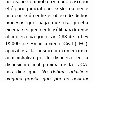
necesario comprobar en cada caso por 
el órgano judicial que existe realmente 
una conexión entre el objeto de dichos 
procesos que haga que esa prueba 
externa sea pertinente y útil para traerse 
al proceso, ya que el art. 283 de la Ley 
1/2000, de Enjuiciamiento Civil (LEC), 
aplicable a la jurisdicción contencioso-
administrativa por lo dispuesto en la 
disposición final primera de la LJCA, 
nos dice que "
No deberá admitirse 
ninguna prueba que, por no guardar 
relación con lo que sea objeto del 
proceso, haya de considerarse 
impertinente
" y que "
Tampoco deben 
admitirse, por inútiles, aquellas pruebas 
que, según reglas y criterios razonables 
y seguros, en ningún caso puedan 
contribuir a esclarecer los hechos 