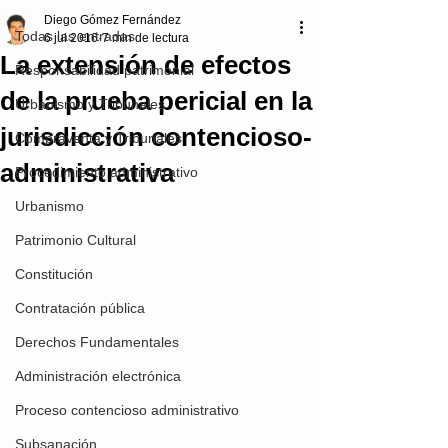
Diego Gómez Fernández
Todas las entradas
6 jul 2016
7 min de lectura
La extensión de efectos
Responsabilidad patrimonial
de la prueba pericial en la
Urbanismo y Tribunales
jurisdicción contencioso-
Compraventa y Tribunales
administrativa
Procedimiento administrativo
Urbanismo
Patrimonio Cultural
Constitución
Contratación pública
Derechos Fundamentales
Administración electrónica
Proceso contencioso administrativo
Subsanación