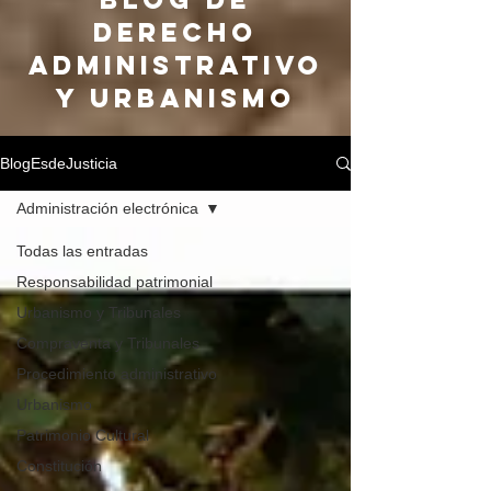
DERECHO
ADMINISTRATIVO
Y URBANISMO
BlogEsdeJusticia
Administración electrónica
Todas las entradas
Responsabilidad patrimonial
Urbanismo y Tribunales
Compraventa y Tribunales
Procedimiento administrativo
Urbanismo
Patrimonio Cultural
Constitución