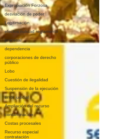
Expropiación Forzosa
desviación de poder
Legitimación
efectos nulidad reglamento
procesal
dependencia
corporaciones de derecho
público
Lobo
Cuestión de ilegalidad
Suspensión de la ejecución
error judicial
Ampliación del recurso
contaminación
Costas procesales
Recurso especial
contratación