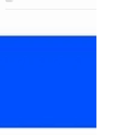
Real Decreto 1155/2024 de 19 de noviembre, por
el que se aprueba el Reglamento de la Ley
Orgánica 4/2000, de 11 de enero, sobre derechos
y libertades de los extranjeros en España y su
integración social (En adelante, RLOEX) estima
parcialmente el recurso interpuesto por varias
asociaciones de defensa de los derechos de los
inmigrantes y anula diversos preceptos de dicho
reglamento, en