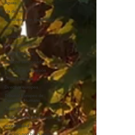
Aguas
vía de hecho
Administración electrónica
blogs
licencias
Transparencia
Unión Europea
derecho sancionador
Libertad de expresión
Unión Europea
Directiva europea
Tribunal Europeo de
Derechos Humano
Covid-19
notificaciones electrónicas
accesibilidad
principio non bis in idem