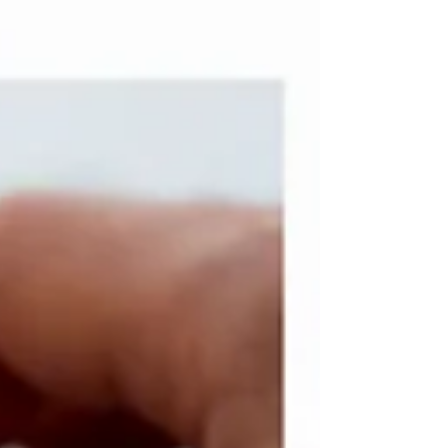
electrónica en vez de la factura en papel, ha
reiterado lo ya dicho en las SSTS nº 722/2024 de
29/04/2024 (RC 4322/2021) , nº 1935/2024 de
9/12/2024 (RC 7881/2021) y nº 471/2025 de
24/04/2025 (RC 1020/2022) y declarado que para
que las empresas pue