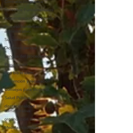
Contratación pública
Derechos Fundamentales
Administración electrónica
Proceso contencioso
administrativo
Subsanación
Dictamen pericial
Lengua del procedimiento
Prescripción
Non bis in idem
Abstención y recusación
Consejos para bloguear
Salud Pública
discrecionalidad
administrativa
organización administrativa
Medidas cautelares