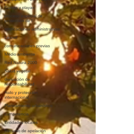
Costas y playas
proceso especial de
protección de l
notificaciones administrativas
Lexnet
comunicaciones previas
Medio ambiente
Red Natura 2000
Salud vegetal
derivación de
responsabilidad
Asilo y protección
internacional
Planeamiento urbanístico
competencia
Entidades locales
Recurso de apelación