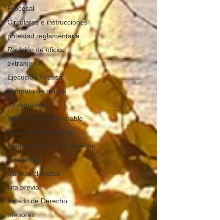
Procesal
Circulares e instrucciones
potestad reglamentaria
Revisión de oficio
extranjería
Ejecución forzosa
cómputo de plazos
no regresión
Retroactividad favorable
Buena administración
Apariencia de buen derecho
indefensión
Cambio climático
cita previa
Estado de Derecho
menores