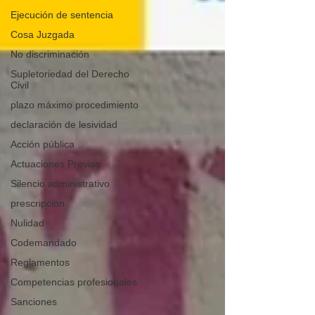
Ejecución de sentencia
Cosa Juzgada
No discriminación
Supletoriedad del Derecho
Civil
plazo máximo procedimiento
declaración de lesividad
Acción pública
Actuaciones Previas
Silencio administrativo
prescripcion
Nulidad
Codemandado
Reglamentos
Competencias profesionales
Sanciones