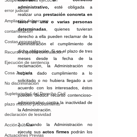
Suspensión de la ejecución
administrativo,
 esté obligada a 
error judicial
realizar una 
prestación concreta en 
Ampliación del recurso
favor de una o varias personas
determinadas
, quienes tuvieran 
contaminación
derecho a ella pueden reclamar de la 
Costas procesales
Administración el cumplimiento de 
dicha obligación. Si en el plazo de tres 
Recurso especial contratación
meses desde la fecha de la 
Ejecución de sentencia
reclamación, la Administración no 
Cosa Juzgada
hubiera dado cumplimiento a lo 
solicitado o no hubiera llegado a un 
No discriminación
acuerdo con los interesados, éstos 
Supletoriedad del Derecho Civil
pueden deducir recurso contencioso-
administrativo contra la inactividad de 
plazo máximo procedimiento
la Administración.
declaración de lesividad
2. Cuando la Administración no 
Acción pública
ejecute sus 
actos firmes
 podrán los 
Actuaciones Previas