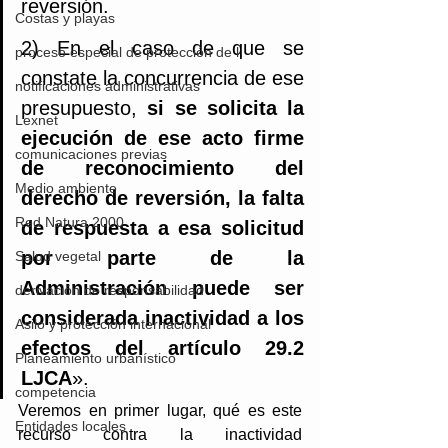
reversión.
Costas y playas
2) En el caso de que se 
proceso especial de protección de l
constate la concurrencia de ese 
notificaciones administrativas
presupuesto, 
si se solicita la 
Lexnet
ejecución de ese acto firme 
comunicaciones previas
de reconocimiento del 
Medio ambiente
derecho de reversión, la falta 
Red Natura 2000
de respuesta a esa solicitud 
por parte de la 
Salud vegetal
Administración puede ser 
derivación de responsabilidad
considerada inactividad a los 
Asilo y protección internacional
efectos del artículo 29.2 
Planeamiento urbanístico
LJCA
».
competencia
Veremos en primer lugar, qué es este 
Entidades locales
recurso contra la inactividad 