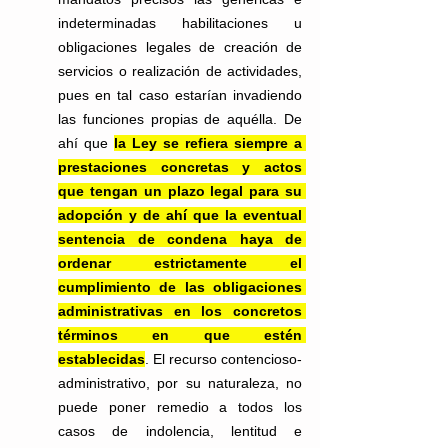
indeterminadas habilitaciones u 
obligaciones legales de creación de 
servicios o realización de actividades, 
pues en tal caso estarían invadiendo 
las funciones propias de aquélla. De 
ahí que 
la Ley se refiera siempre a 
prestaciones concretas y actos 
que tengan un plazo legal para su 
adopción y de ahí que la eventual 
sentencia de condena haya de 
ordenar estrictamente el 
cumplimiento de las obligaciones 
administrativas en los concretos 
términos en que estén 
establecidas
. El recurso contencioso-
administrativo, por su naturaleza, no 
puede poner remedio a todos los 
casos de indolencia, lentitud e 