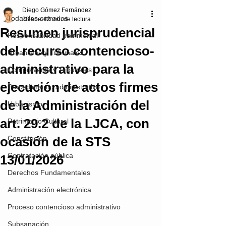
Diego Gómez Fernández
Todas las entradas
28 ene
42 min de lectura
Resumen jurisprudencial
Responsabilidad patrimonial
del recurso contencioso-
Urbanismo y Tribunales
administrativo para la
Compraventa y Tribunales
ejecución de actos firmes
Procedimiento administrativo
de la Administración del
Urbanismo
art. 29.2 de la LJCA, con
Patrimonio Cultural
ocasión de la STS
Constitución
Contratación pública
13/01/2026
Derechos Fundamentales
Administración electrónica
Proceso contencioso administrativo
Subsanación