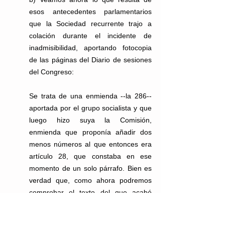
esos antecedentes parlamentarios 
que la Sociedad recurrente trajo a 
colación durante el incidente de 
inadmisibilidad, aportando fotocopia 
de las páginas del Diario de sesiones 
del Congreso:
Se trata de una enmienda --la 286-- 
aportada por el grupo socialista y que 
luego hizo suya la Comisión, 
enmienda que proponía añadir dos 
menos números al que entonces era 
artículo 28, que constaba en ese 
momento de un solo párrafo. Bien es 
verdad que, como ahora podremos 
comprobar el texto del que acabó 
siendo artículo 29, anda lejos de 
coincidir con la propuesta. Eso sí, la 