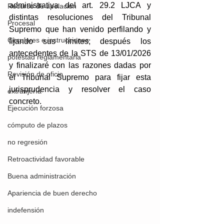
administrativa del art. 29.2 LJCA y 
Recurso de apelación
distintas resoluciones del Tribunal 
Procesal
Supremo que han venido perfilando y 
Circulares e instrucciones
fijando sus límites; después los 
antecedentes de la STS de 13/01/2026 
potestad reglamentaria
y finalizaré con las razones dadas por 
Revisión de oficio
el Tribunal Supremo para fijar esta 
jurisprudencia y resolver el caso 
extranjería
concreto.
Ejecución forzosa
cómputo de plazos
no regresión
Retroactividad favorable
Buena administración
Apariencia de buen derecho
indefensión