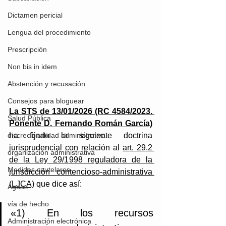
Dictamen pericial
Lengua del procedimiento
Prescripción
Non bis in idem
Abstención y recusación
Consejos para bloguear
La STS de 13/01/2026 (RC 4584/2023. 
Salud Pública
Ponente D. Fernando Román García)
discrecionalidad administrativa
ha fijado la siguiente doctrina 
jurisprudencial con relación al 
art. 29.2 
organización administrativa
de la Ley 29/1998 reguladora de la 
Medidas cautelares
jurisdicción contencioso-administrativa 
(LJCA)
 que dice así: 
Aguas
vía de hecho
«1) En los recursos 
Administración electrónica