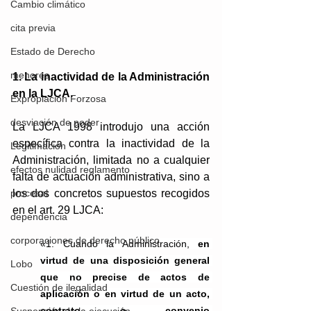
Cambio climático
cita previa
Estado de Derecho
menores
1. La inactividad de la Administración 
en la LJCA.
Expropiación Forzosa
desviación de poder
La LJCA 1998 introdujo una acción 
específica contra la inactividad de la 
Legitimación
Administración, limitada no a cualquier 
efectos nulidad reglamento
falta de actuación administrativa, sino a 
procesal
los dos concretos supuestos recogidos 
en el art. 29 LJCA: 
dependencia
corporaciones de derecho público
«1. Cuando la Administración, 
en 
virtud de una disposición general 
Lobo
que no precise de actos de 
Cuestión de ilegalidad
aplicación o en virtud de un acto, 
contrato o convenio 