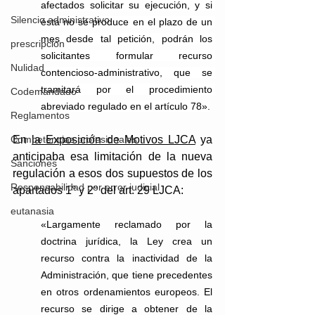
afectados solicitar su ejecución, y si 
Silencio administrativo
ésta no se produce en el plazo de un 
mes desde tal petición, podrán los 
prescripcion
solicitantes formular recurso 
Nulidad
contencioso-administrativo, que se 
tramitará por el procedimiento 
Codemandado
abreviado regulado en el artículo 78».
Reglamentos
Competencias profesionales
En 
la Exposición de Motivos LJCA
 ya 
anticipaba esa limitación de la nueva 
Sanciones
regulación a esos dos supuestos de los 
Responsabilidad por error judicial
apartados 1° y 2° del art. 29 LJCA: 
eutanasia
«Largamente reclamado por la 
doctrina jurídica, la Ley crea un 
recurso contra la inactividad de la 
Administración, que tiene precedentes 
en otros ordenamientos europeos. El 
recurso se dirige a obtener de la 