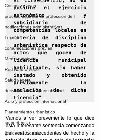
en consecuencia, 
no es 
Costas y playas
posible el ejercicio 
autonómico y 
proceso especial de protección de l
subsidiario de 
notificaciones administrativas
competencias locales en 
materia de disciplina 
Lexnet
urbanística respecto de 
comunicaciones previas
actos que gocen de 
Medio ambiente
licencia municipal 
habilitante, sin haber 
Red Natura 2000
instado y obtenido 
Salud vegetal
previamente la 
anulación de dicha 
derivación de responsabilidad
licencia
".
Asilo y protección internacional
Planeamiento urbanístico
Vamos a ver brevemente lo que dice 
competencia
esta interesante sentencia comenzando 
por ver los antecedentes de hecho y la 
Entidades locales