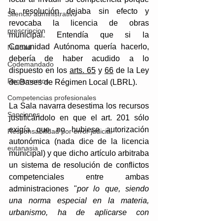
la resolución dejaba sin efecto y 
Silencio administrativo
revocaba la licencia de obras 
prescripcion
municipal. Entendía que si la 
Comunidad Autónoma quería hacerlo, 
Nulidad
debería de haber acudido a lo 
Codemandado
dispuesto en los 
arts. 65
 y 
66
 de la Ley 
Reglamentos
de Bases de Régimen Local (LBRL). 
Competencias profesionales
La Sala navarra desestima los recursos 
Sanciones
justificándolo en que el art. 201 sólo 
exigía que no hubiese autorización 
Responsabilidad por error judicial
autonómica (nada dice de la licencia 
eutanasia
municipal) y que dicho artículo arbitraba 
un sistema de resolución de conflictos 
competenciales entre ambas 
administraciones "
por lo que, siendo 
una norma especial en la materia, 
urbanismo, ha de aplicarse con 