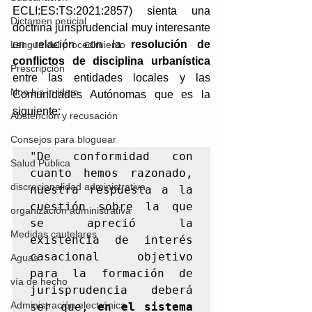
ECLI:ES:TS:2021:2857) sienta una 
Dictamen pericial
doctrina jurisprudencial muy interesante 
en relación con la 
resolución de 
Lengua del procedimiento
conflictos de disciplina urbanística
Prescripción
entre las entidades locales y las 
Non bis in idem
Comunidades Autónomas que es la 
siguiente: 
Abstención y recusación
Consejos para bloguear
"De conformidad con 
Salud Pública
cuanto hemos razonado, 
discrecionalidad administrativa
nuestra respuesta a la 
cuestión sobre la que 
organización administrativa
se apreció la 
Medidas cautelares
existencia de interés 
casacional objetivo 
Aguas
para la formación de 
vía de hecho
jurisprudencia deberá 
Administración electrónica
ser que, 
en el sistema 