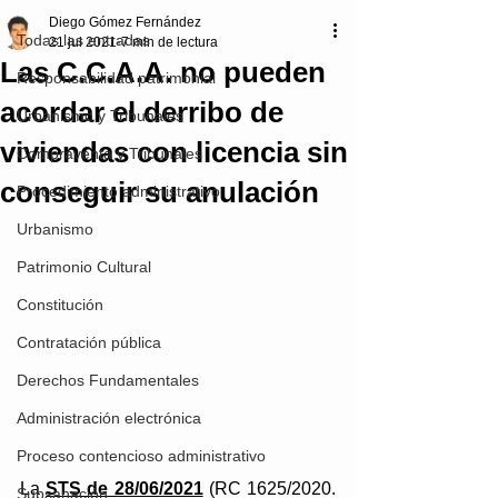
Diego Gómez Fernández
Todas las entradas
21 jul 2021
7 min de lectura
Las C.C.A.A. no pueden
Responsabilidad patrimonial
acordar el derribo de
Urbanismo y Tribunales
viviendas con licencia sin
Compraventa y Tribunales
conseguir su anulación
Procedimiento administrativo
Urbanismo
Patrimonio Cultural
Constitución
Contratación pública
Derechos Fundamentales
Administración electrónica
Proceso contencioso administrativo
La 
STS de 28/06/2021
 (RC 1625/2020. 
Subsanación