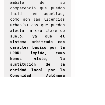
ámbito de su 
competencia que puedan 
incidir en aquéllas, 
como son las licencias 
urbanísticas que puedan 
afectar a esa clase de 
suelo, ya que 
el 
sistema arbitrado con 
carácter básico por la 
LRBRL impide, como 
hemos visto, la 
sustitución de la 
entidad local por la 
Comunidad Autónoma 
cuando el 
incumplimiento que se 
le atribuye se reﬁera a 
la valoración de la 
ilegalidad de un acto.
"