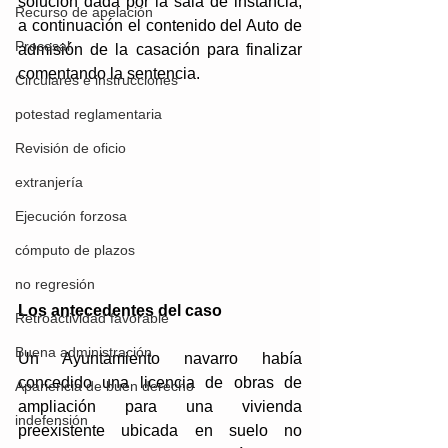
solución dada por la sala de instancia; 
Recurso de apelación
a continuación el contenido del Auto de 
Procesal
admisión de la casación para finalizar 
comentando la sentencia.
Circulares e instrucciones
potestad reglamentaria
Revisión de oficio
extranjería
Ejecución forzosa
cómputo de plazos
no regresión
Los antecedentes del caso
Retroactividad favorable
Buena administración
Un Ayuntamiento navarro había 
concedido una licencia de obras de 
Apariencia de buen derecho
ampliación para una vivienda 
indefensión
preexistente ubicada en suelo no 