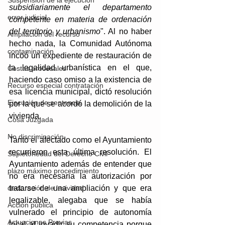
Suspensión de la ejecución
subsidiariamente el departamento 
error judicial
competente en materia de ordenación 
del territorio y urbanismo
". Al no haber 
Ampliación del recurso
hecho nada, la Comunidad Autónoma 
contaminación
incoó un expediente de restauración de 
la legalidad urbanística en el que, 
Costas procesales
haciendo caso omiso a la existencia de 
Recurso especial contratación
esa licencia municipal, dictó resolución 
Ejecución de sentencia
por la que se acordó la demolición de la 
vivienda.
Cosa Juzgada
No discriminación
Tanto el afectado como el Ayuntamiento 
recurrieron esta última resolución. El 
Supletoriedad del Derecho Civil
Ayuntamiento además de entender que 
plazo máximo procedimiento
no era necesaria la autorización por 
declaración de lesividad
tratarse de una ampliación y que era 
legalizable, alegaba que se había 
Acción pública
vulnerado el principio de autonomía 
Actuaciones Previas
local al invadir su competencia porque 