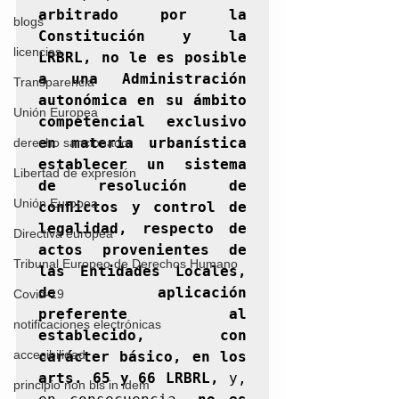
arbitrado por la 
blogs
Constitución y la 
licencias
LRBRL, no le es posible 
a una Administración 
Transparencia
autonómica en su ámbito 
Unión Europea
competencial exclusivo 
en materia urbanística 
derecho sancionador
establecer un sistema 
Libertad de expresión
de resolución de 
Unión Europea
conﬂictos y control de 
legalidad, respecto de 
Directiva europea
actos provenientes de 
Tribunal Europeo de Derechos Humano
las Entidades Locales, 
de aplicación 
Covid-19
preferente al 
notificaciones electrónicas
establecido, con 
accesibilidad
carácter básico, en los 
arts. 65 y 66 LRBRL,
 y, 
principio non bis in idem