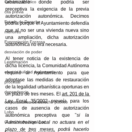
Cambio climático
urbanizable donde podría ser 
preceptiva la exigencia de la previa 
cita previa
autorización autonómica. Decimos 
Estado de Derecho
podría porque el Ayuntamiento defendía 
que al no ser una vivienda nueva sino 
menores
una ampliación, dicha autorización 
Expropiación Forzosa
autonómica no era necesaria.
desviación de poder
Al tener noticia de la existencia de 
Legitimación
dicha licencia, la Comunidad Autónoma 
efectos nulidad reglamento
requirió al Ayuntamiento para que 
adoptase las medidas de restauración 
procesal
de la legalidad urbanística oportunas en 
dependencia
un plazo de tres meses. El 
art. 201 de la 
Ley Foral 35/2002
 preveía para los 
corporaciones de derecho público
casos de ausencia de autorización 
Lobo
autonómica preceptiva que "
si la 
Cuestión de ilegalidad
Administracion Local no actuara en el 
plazo de tres meses, podrá hacerlo 