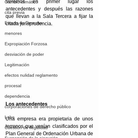
Veremos en primer lugar los 
Cambio climático
antecedentes y después las razones 
cita previa
que llevan a la Sala Tercera a fijar la 
Estado de Derecho
citada jurisprudencia.
menores
Expropiación Forzosa
desviación de poder
Legitimación
efectos nulidad reglamento
procesal
dependencia
Los antecedentes
corporaciones de derecho público
Lobo
Una empresa era propietaria de unos 
terrenos que venían clasificados por el 
Cuestión de ilegalidad
Plan General de Ordenación Urbana de 