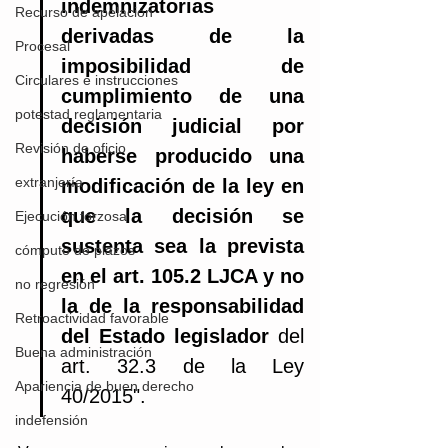
indemnizatorias 
Recurso de apelación
derivadas de la 
Procesal
imposibilidad de 
Circulares e instrucciones
cumplimiento de una 
potestad reglamentaria
decisión judicial por 
Revisión de oficio
haberse producido una 
extranjería
modificación de la ley en 
que la decisión se 
Ejecución forzosa
sustenta sea la prevista 
cómputo de plazos
en el art. 105.2 LJCA y no 
no regresión
la de la responsabilidad 
Retroactividad favorable
del Estado legislador
 del 
Buena administración
art. 32.3 de la Ley 
Apariencia de buen derecho
40/2015".
indefensión