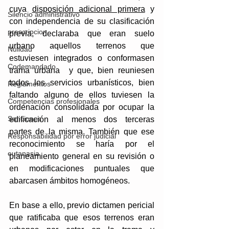
cuya 
disposición adicional primera
 y 
Silencio administrativo
con independencia de su clasificación 
prescripcion
previa, declaraba que eran suelo 
urbano aquellos terrenos que 
Nulidad
estuviesen integrados o conformasen 
Codemandado
trama urbana  y que, bien reuniesen 
todos los servicios urbanísticos, bien 
Reglamentos
faltando alguno de ellos tuviesen la 
Competencias profesionales
ordenación consolidada por ocupar la 
Sanciones
edificación al menos dos terceras 
partes de la misma. También que ese 
Responsabilidad por error judicial
reconocimiento se haría por el 
eutanasia
planeamiento general en su revisión o 
en modificaciones puntuales que 
abarcasen ámbitos homogéneos. 
En base a ello, previo dictamen pericial 
que ratificaba que esos terrenos eran 