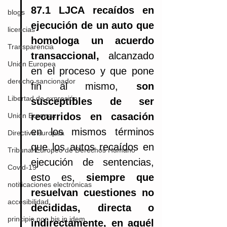
87.1 LJCA recaídos en 
blogs
ejecución de un auto que 
licencias
homologa un acuerdo 
Transparencia
transaccional,
 alcanzado 
Unión Europea
en el proceso y que pone 
derecho sancionador
fin al mismo, 
son 
Libertad de expresión
susceptibles de ser 
recurridos en casación
Unión Europea
en los mismos términos 
Directiva europea
que los autos recaídos en 
Tribunal Europeo de Derechos Humano
ejecución de sentencias, 
Covid-19
esto es, 
siempre que 
notificaciones electrónicas
resuelvan cuestiones no 
accesibilidad
decididas, directa o 
principio non bis in idem
indirectamente, en aquél 