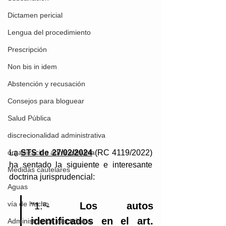
Dictamen pericial
Lengua del procedimiento
Prescripción
Non bis in idem
Abstención y recusación
Consejos para bloguear
Salud Pública
discrecionalidad administrativa
organización administrativa
La 
STS de 27/02/2024
 (RC 4119/2022) 
ha sentado la siguiente e interesante 
Medidas cautelares
doctrina jurisprudencial:
Aguas
vía de hecho
"1.ª- 
Los autos 
identificados en el art. 
Administración electrónica