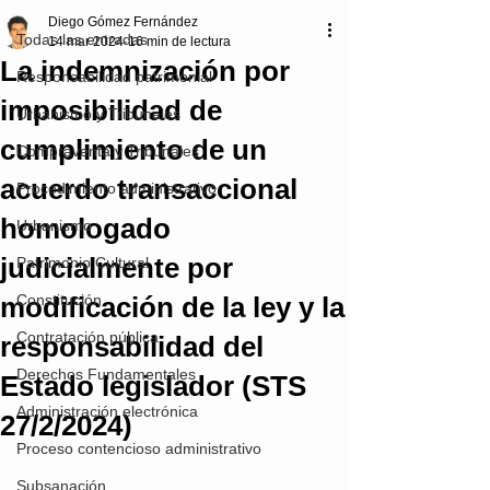
Diego Gómez Fernández
Todas las entradas
14 mar 2024
16 min de lectura
La indemnización por
Responsabilidad patrimonial
imposibilidad de
Urbanismo y Tribunales
cumplimiento de un
Compraventa y Tribunales
acuerdo transaccional
Procedimiento administrativo
homologado
Urbanismo
judicialmente por
Patrimonio Cultural
modificación de la ley y la
Constitución
Contratación pública
responsabilidad del
Derechos Fundamentales
Estado legislador (STS
Administración electrónica
27/2/2024)
Proceso contencioso administrativo
Subsanación