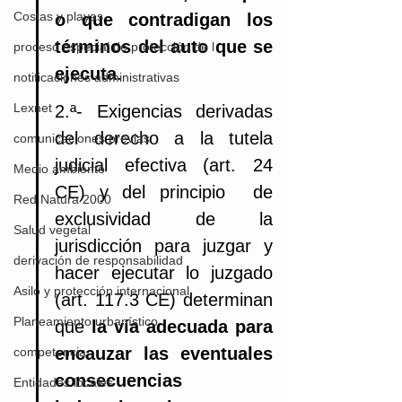
Costas y playas
o que contradigan los 
términos del auto que se 
proceso especial de protección de l
ejecuta
.
notificaciones administrativas
Lexnet
2.ª- Exigencias derivadas 
del derecho a la tutela 
comunicaciones previas
judicial efectiva (art. 24 
Medio ambiente
CE) y del principio  de 
Red Natura 2000
exclusividad de la 
Salud vegetal
jurisdicción para juzgar y 
derivación de responsabilidad
hacer ejecutar lo juzgado 
Asilo y protección internacional
(art. 117.3 CE) determinan 
Planeamiento urbanístico
que 
la vía adecuada para 
encauzar las eventuales 
competencia
consecuencias 
Entidades locales