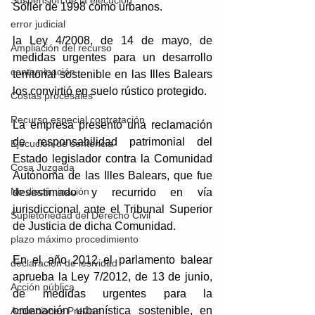
Suspensión de la ejecución
Sóller de 1998 como urbanos. 
error judicial
la Ley 4/2008, de 14 de mayo, de 
Ampliación del recurso
medidas urgentes para un desarrollo 
contaminación
territorial sostenible en las Illes Balears 
los convirtió en suelo rústico protegido.
Costas procesales
Recurso especial contratación
La empresa presentó una reclamación 
de responsabilidad patrimonial del 
Ejecución de sentencia
Estado legislador contra la Comunidad 
Cosa Juzgada
Autónoma de las Illes Balears, que fue 
No discriminación
desestimado y recurrido en vía 
jurisdiccional ante el Tribunal Superior 
Supletoriedad del Derecho Civil
de Justicia de dicha Comunidad. 
plazo máximo procedimiento
En el año 2012 el parlamento balear 
declaración de lesividad
aprueba la Ley 7/2012, de 13 de junio, 
Acción pública
de medidas urgentes para la 
ordenación urbanística sostenible, en 
Actuaciones Previas