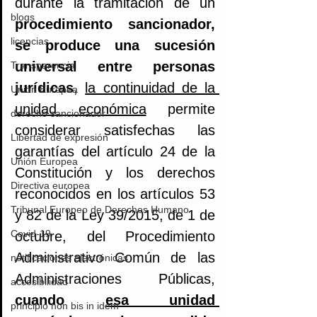
durante la tramitación de un 
blogs
procedimiento sancionador, 
licencias
se produce una sucesión 
universal entre personas 
Transparencia
jurídicas
, 
la continuidad de la 
Unión Europea
unidad económica
 permite 
derecho sancionador
considerar satisfechas las 
Libertad de expresión
garantías del artículo 24 de la 
Unión Europea
Constitución y los derechos 
Directiva europea
reconocidos en los artículos 53 
Tribunal Europeo de Derechos Humano
y 82 de la Ley 39/2015, de 1 de 
Covid-19
octubre, del Procedimiento 
Administrativo Común de las 
notificaciones electrónicas
Administraciones Públicas, 
accesibilidad
cuando 
esa unidad 
principio non bis in idem