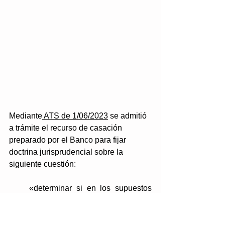
Mediante
 ATS de 1/06/2023
 se admitió 
a trámite el recurso de casación 
preparado por el Banco para fijar 
doctrina jurisprudencial sobre la 
siguiente cuestión: 
«determinar si en los supuestos 
en los que durante la tramitación 
de un procedimiento sancionador 
seguido por la Ley 26/1988, de 29 