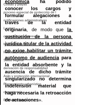
económica
 ha podido 
Costas y playas
conocer los cargos y 
proceso especial de protección de l
formular alegaciones a 
notificaciones administrativas
través de la entidad 
Lexnet
originaria
, de modo que 
la 
sustitución de la persona 
comunicaciones previas
jurídica titular de la actividad 
Medio ambiente
no exige habilitar un trámite 
Red Natura 2000
autónomo de audiencia
 para 
Salud vegetal
la entidad absorbente y la 
derivación de responsabilidad
ausencia de dicho trámite 
Asilo y protección internacional
singularizado no determina 
Planeamiento urbanístico
indefensión material que 
competencia
haga necesaria la retroacción 
de actuaciones
».
Entidades locales