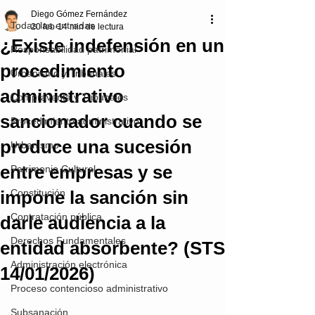
Diego Gómez Fernández
Todas las entradas
20 feb
14 min de lectura
¿Existe indefensión en un
Responsabilidad patrimonial
procedimiento
Urbanismo y Tribunales
administrativo
Compraventa y Tribunales
sancionador cuando se
Procedimiento administrativo
produce una sucesión
Urbanismo
entre empresas y se
Patrimonio Cultural
impone la sanción sin
Constitución
Contratación pública
darle audiencia a la
Derechos Fundamentales
entidad absorbente? (STS
Administración electrónica
14/01/2026)
Proceso contencioso administrativo
Subsanación