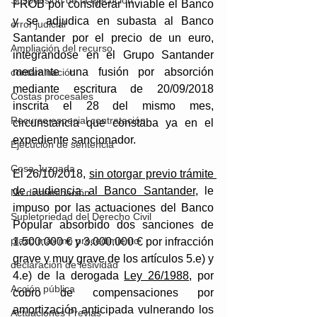
Suspensión de la ejecución
FROB por considerar inviable el Banco 
y se adjudica en subasta al Banco 
error judicial
Santander por el precio de un euro, 
Ampliación del recurso
integrándose en el Grupo Santander 
mediante una fusión por absorción 
contaminación
mediante escritura de 20/09/2018 
Costas procesales
inscrita el 28 del mismo mes, 
Recurso especial contratación
circunstancia que constaba ya en el 
expediente sancionador.
Ejecución de sentencia
Cosa Juzgada
El 26/10/2018, 
sin otorgar previo trámite 
de audiencia al Banco Santander
, le 
No discriminación
impuso por las actuaciones del Banco 
Supletoriedad del Derecho Civil
Popular absorbido dos sanciones de 
plazo máximo procedimiento
1.500.000 € y 3.000.000 € por infracción 
grave y muy grave de los artículos 5.e) y 
declaración de lesividad
4.e) de la derogada 
Ley 26/1988
, por 
Acción pública
cobro de compensaciones por 
amortización anticipada vulnerando los 
Actuaciones Previas