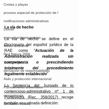
Costas y playas
proceso especial de protección de l
notificaciones administrativas
La vía de hecho 
Lexnet
comunicaciones previas
La vía de hecho se define en el 
Diccionario del español jurídico de la 
Medio ambiente
RAE como “
Actuación de la 
Red Natura 2000
Administración realizada sin 
competencia o prescindiendo 
Salud vegetal
totalmente del procedimiento 
derivación de responsabilidad
legalmente establecido
”
Asilo y protección internacional
La 
Sentencia del Juzgado de lo 
Planeamiento urbanístico
contencioso-administrativo nº 1 de 
competencia
Pontevedra (Rec. 358/2017) 
recoge 
también una atinada definición: 
Entidades locales