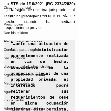
La 
STS de 1/10/2021 (RC 2374/2020
)
Dictamen pericial
fija la siguiente doctrina jurisprudencial 
sobre el plazo para recurrir en vía de 
Lengua del procedimiento
hecho cuando ha mediado 
Prescripción
requerimiento previo:
Non bis in idem
Abstención y recusación
“…ante una actuación de 
la Administración 
Consejos para bloguear
aparentemente realizada 
Salud Pública
en vía de hecho, 
discrecionalidad administrativa
consistente en la 
ocupación ilegal de una 
organización administrativa
propiedad privada, el 
Medidas cautelares
interesado podrá 
reiterar sus 
Aguas
requerimientos de cese 
vía de hecho
en dicha ocupación 
Administración electrónica
mientras ésta persista, 