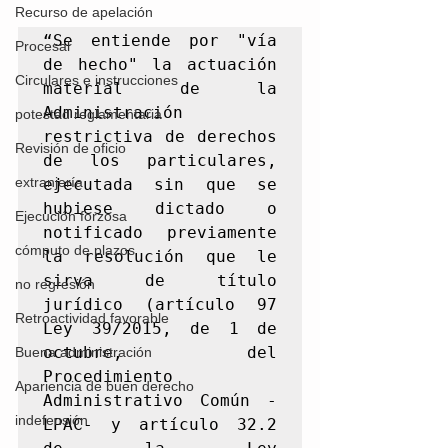
Recurso de apelación
“Se entiende por "vía 
Procesal
de hecho" la actuación 
Circulares e instrucciones
material de la 
Administración 
potestad reglamentaria
restrictiva de derechos 
Revisión de oficio
de los particulares, 
extranjería
ejecutada sin que se 
hubiese dictado o 
Ejecución forzosa
notificado previamente 
cómputo de plazos
la resolución que le 
sirva de título 
no regresión
jurídico (artículo 97 
Retroactividad favorable
Ley 39/2015, de 1 de 
octubre, del 
Buena administración
Procedimiento 
Apariencia de buen derecho
Administrativo Común -
indefensión
LPAC- y artículo 32.2 