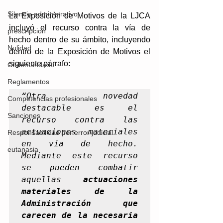
Silencio administrativo
La Exposición de Motivos de la LJCA 
incluyó el recurso contra la vía de 
prescripcion
hecho dentro de su ámbito, incluyendo 
Nulidad
dentro de la Exposición de Motivos el 
siguiente párrafo:
Codemandado
Reglamentos
“Otra novedad 
Competencias profesionales
destacable es el 
Sanciones
recurso contra las 
actuaciones materiales 
Responsabilidad por error judicial
en vía de hecho. 
eutanasia
Mediante este recurso 
se pueden combatir 
aquellas 
actuaciones 
materiales de la 
Administración que 
carecen de la necesaria 