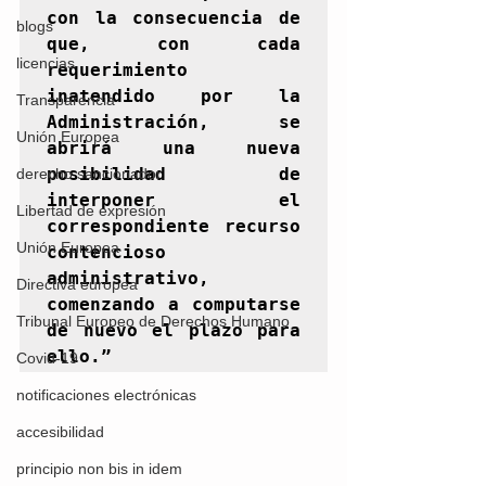
con la consecuencia de 
blogs
que, con cada 
licencias
requerimiento 
inatendido por la 
Transparencia
Administración, se 
Unión Europea
abrirá una nueva 
posibilidad de 
derecho sancionador
interponer el 
Libertad de expresión
correspondiente recurso 
Unión Europea
contencioso 
administrativo, 
Directiva europea
comenzando a computarse 
Tribunal Europeo de Derechos Humano
de nuevo el plazo para 
ello.”
Covid-19
notificaciones electrónicas
accesibilidad
principio non bis in idem