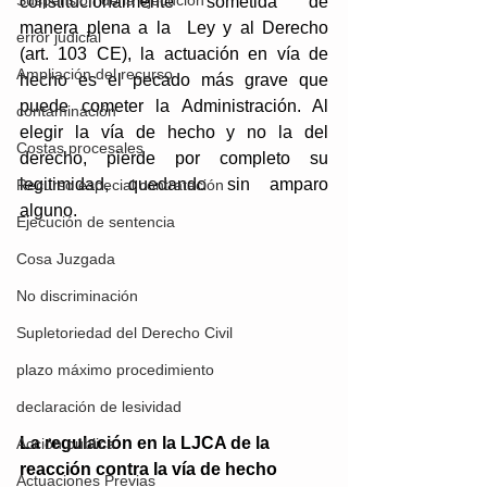
Suspensión de la ejecución
constitucionalmente sometida de 
manera plena a la  Ley y al Derecho 
error judicial
(art. 103 CE), la actuación en vía de 
Ampliación del recurso
hecho es el pecado más grave que 
puede cometer la Administración. Al 
contaminación
elegir la vía de hecho y no la del 
Costas procesales
derecho, pierde por completo su 
legitimidad, quedando sin amparo 
Recurso especial contratación
alguno. 
Ejecución de sentencia
Cosa Juzgada
No discriminación
Supletoriedad del Derecho Civil
plazo máximo procedimiento
declaración de lesividad
La regulación en la LJCA de la 
Acción pública
reacción contra la vía de hecho
Actuaciones Previas