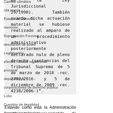
de la Ley 
Cambio climático
Jurisdiccional 
cita previa
29/1998). También 
cuando dicha actuación 
Estado de Derecho
material se hubiese 
menores
realizado al amparo de 
Expropiación Forzosa
un procedimiento 
administrativo 
desviación de poder
posteriormente 
Legitimación
declarado nulo de pleno 
derecho (sentencias del 
efectos nulidad reglamento
Tribunal Supremo de 5 
procesal
de marzo de 2018 -rec. 
2792/2016- y 5 de 
dependencia
diciembre de 2009 -rec. 
corporaciones de derecho público
4238/2006-)”.
Lobo
Cuestión de ilegalidad
Estando como está la Administración 