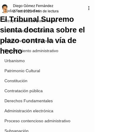
Diego Gómez Fernández
Todas las entradas
27 oct 2021
6 min de lectura
El Tribunal Supremo
Responsabilidad patrimonial
sienta doctrina sobre el
Urbanismo y Tribunales
plazo contra la vía de
Compraventa y Tribunales
hecho
Procedimiento administrativo
Urbanismo
Patrimonio Cultural
Constitución
Contratación pública
Derechos Fundamentales
Administración electrónica
Proceso contencioso administrativo
Subsanación