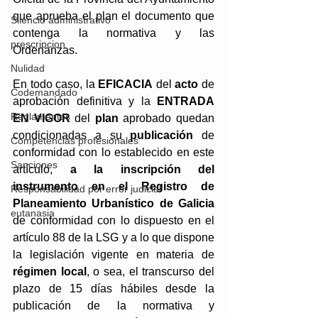
que aprueba el plan el documento que 
Silencio administrativo
contenga la normativa y las 
prescripcion
Ordenanzas. 
Nulidad
En todo caso, la 
EFICACIA
 del 
acto
 de 
Codemandado
aprobación definitiva y la 
ENTRADA 
Reglamentos
EN VIGOR 
del 
plan
 aprobado quedan 
condicionadas a su 
publicación
 de 
Competencias profesionales
conformidad con lo establecido en este 
Sanciones
artículo, 
a la inscripción del 
instrumento en el Registro de 
Responsabilidad por error judicial
Planeamiento Urbanístico de Galicia
eutanasia
de conformidad con lo dispuesto en el 
artículo 88 de la LSG y a lo que dispone 
la legislación vigente en materia de 
régimen local
, o sea, el transcurso del 
plazo de 15 días hábiles desde la 
publicación de la normativa y 