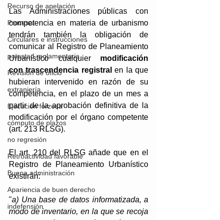
Recurso de apelación
Las Administraciones públicas con 
competencia en materia de urbanismo 
Procesal
tendrán también la obligación de 
Circulares e instrucciones
comunicar al Registro de Planeamiento 
potestad reglamentaria
Urbanístico cualquier 
modificación 
con trascendencia registral
 en la que 
Revisión de oficio
hubieran intervenido en razón de su 
extranjería
competencia, en el plazo de un mes a 
partir de la aprobación definitiva de la 
Ejecución forzosa
modificación por el órgano competente 
cómputo de plazos
(art. 213 RLSG).
no regresión
El art. 210 del RLSG añade que en el 
Retroactividad favorable
Registro de Planeamiento Urbanístico 
Buena administración
existirán:
Apariencia de buen derecho
"
a) Una base de datos informatizada, a 
indefensión
modo de inventario, en la que se recoja 