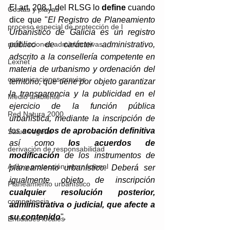
El art. 208.1 del RLSG lo 
define
 cuando 
Costas y playas
dice que "
El Registro de Planeamiento 
proceso especial de protección de l
Urbanístico de Galicia es un registro 
público de carácter administrativo, 
notificaciones administrativas
adscrito a la consellería competente en 
Lexnet
materia de urbanismo y ordenación del 
comunicaciones previas
territorio, que tiene por objeto garantizar 
la transparencia y la publicidad en el 
Medio ambiente
ejercicio de la función pública 
Red Natura 2000
urbanística, mediante la inscripción de 
los 
acuerdos de aprobación definitiva 
Salud vegetal
así como 
los acuerdos de 
derivación de responsabilidad
modificación
 de los instrumentos de 
Asilo y protección internacional
planeamiento urbanístico. Deberá ser 
igualmente objeto de inscripción 
Planeamiento urbanístico
cualquier resolución posterior, 
competencia
administrativa o judicial, que afecte a 
su contenido
".
Entidades locales