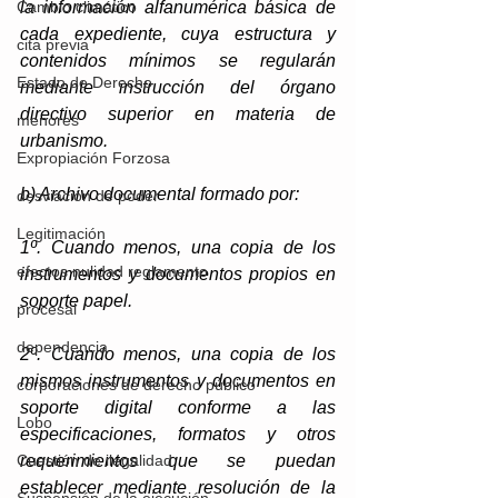
la información alfanumérica básica de 
Cambio climático
cada expediente, cuya estructura y 
cita previa
contenidos mínimos se regularán 
Estado de Derecho
mediante instrucción del órgano 
directivo superior en materia de 
menores
urbanismo.
Expropiación Forzosa
b) Archivo documental formado por:
desviación de poder
Legitimación
1º. Cuando menos, una copia de los 
efectos nulidad reglamento
instrumentos y documentos propios en 
soporte papel.
procesal
dependencia
2º. Cuando menos, una copia de los 
mismos instrumentos y documentos en 
corporaciones de derecho público
soporte digital conforme a las 
Lobo
especificaciones, formatos y otros 
requerimientos que se puedan 
Cuestión de ilegalidad
establecer mediante resolución de la 