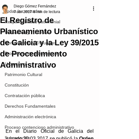
Diego Gómez Fernández
Todas las entradas
7 abr 2017
8 min de lectura
El Registro de
Responsabilidad patrimonial
Planeamiento Urbanístico
Urbanismo y Tribunales
de Galicia y la Ley 39/2015
Compraventa y Tribunales
de Procedimiento
Procedimiento administrativo
Administrativo
Urbanismo
Patrimonio Cultural
Constitución
Contratación pública
Derechos Fundamentales
Administración electrónica
Proceso contencioso administrativo
En el Diario Oficial de Galicia del 
Subsanación
pasado 30.03.2017 se publicó l
a 
Orden 