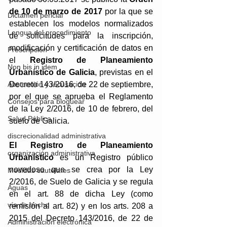
de 10 de marzo de 2017
 por la que se 
Dictamen pericial
establecen los modelos normalizados 
Lengua del procedimiento
de solicitudes para la inscripción, 
modificación y certificación de datos en 
Prescripción
el 
Registro de Planeamiento 
Non bis in idem
Urbanístico de Galicia
, previstas en el 
Decreto 143/2016, de 22 de septiembre, 
Abstención y recusación
por el que se aprueba el Reglamento 
Consejos para bloguear
de la Ley 2/2016, de 10 de febrero, del 
Salud Pública
suelo de Galicia. 
discrecionalidad administrativa
El Registro de Planeamiento 
organización administrativa
Urbanístico
 es un Registro público 
novedoso que se crea por la Ley 
Medidas cautelares
2/2016, de Suelo de Galicia y se regula 
Aguas
en el art. 88 de dicha Ley (como 
vía de hecho
remisión al art. 82) y en los arts. 208 a 
2015 del Decreto 143/2016, de 22 de 
Administración electrónica