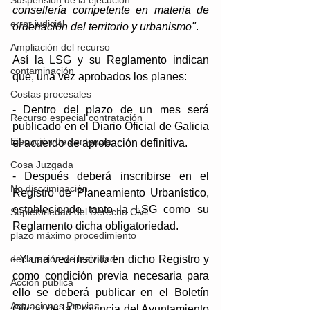
Suspensión de la ejecución
consellería competente en materia de 
error judicial
ordenación del territorio y urbanismo"
.
Ampliación del recurso
Así la LSG y su Reglamento indican 
contaminación
que, una vez aprobados los planes: 
Costas procesales
- Dentro del plazo de un mes será 
Recurso especial contratación
publicado en el Diario Oficial de Galicia 
Ejecución de sentencia
el acuerdo de aprobación definitiva.
Cosa Juzgada
- Después deberá inscribirse en el 
No discriminación
Registro de Planeamiento Urbanístico, 
estableciendo tanto la LSG como su 
Supletoriedad del Derecho Civil
Reglamento dicha obligatoriedad. 
plazo máximo procedimiento
- Y una vez inscrito en dicho Registro y 
declaración de lesividad
como condición previa necesaria para 
Acción pública
ello se deberá publicar en el Boletín 
Actuaciones Previas
Oficial de la Provincia del Ayuntamiento 