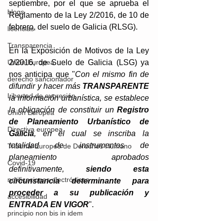
septiembre, por el que se aprueba el 
blogs
Reglamento de la Ley 2/2016, de 10 de 
febrero, del suelo de Galicia (RLSG).
licencias
Transparencia
En la Exposición de Motivos de la Ley 
2/2016, de Suelo de Galicia (LSG) ya 
Unión Europea
nos anticipa que "
Con el mismo fin de 
derecho sancionador
difundir y hacer más 
TRANSPARENTE
Libertad de expresión
la información urbanística, se establece 
la obligación de constituir un 
Registro 
Unión Europea
de Planeamiento Urbanístico de 
Directiva europea
Galicia
, en el cual se inscriba la 
totalidad de instrumentos de 
Tribunal Europeo de Derechos Humano
planeamiento aprobados 
Covid-19
definitivamente, 
siendo esta 
notificaciones electrónicas
circunstancia determinante para 
proceder a su publicación y 
accesibilidad
ENTRADA EN VIGOR
".
principio non bis in idem