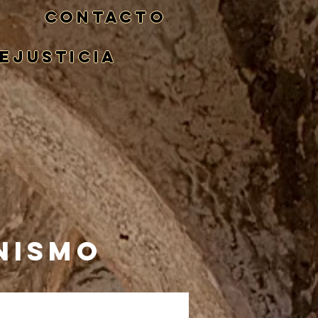
CONTACTO
eJusticia
NISMO