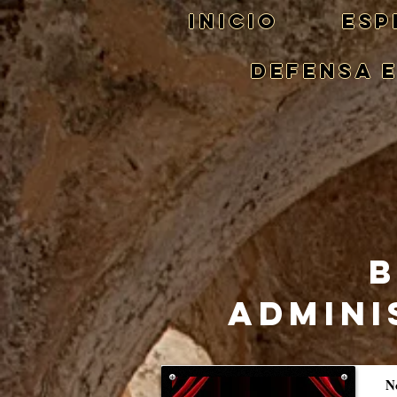
Inicio
ESP
DEFENSA 
B
ADMINI