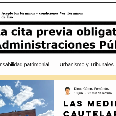
Acepto los términos y condiciones
Ver Términos
de Uso
sabilidad patrimonial
Urbanismo y Tribunales
s
Procedimiento administrativo
Urbanismo
Diego Gómez Fernández
10 jun
22 min de lectura
Las med
onstitución
Contratación pública
Derechos 
cautela