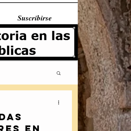
Suscribirse
idas
Fundamentales
res en