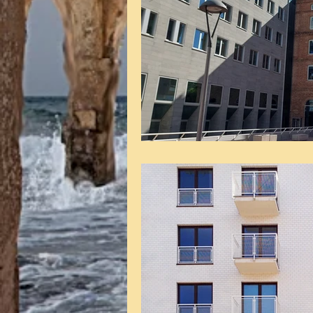
Administración electrónic
Dictamen pericial
Len
Abstención y recusación
discrecionalidad administ
Aguas
vía de hecho
Transparencia
Unión