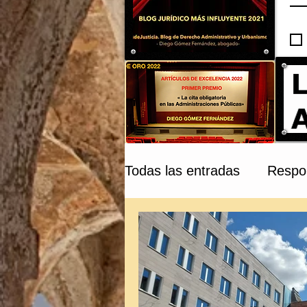
Todas las entradas
Respon
Compraventa y Tribunale
Patrimonio Cultural
C