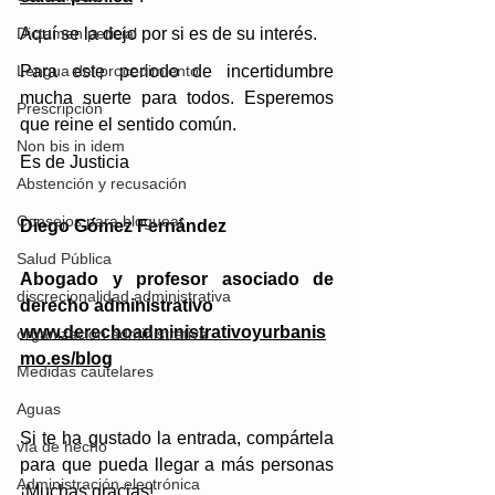
Aquí se la dejo por si es de su interés.  
Dictamen pericial
Para este periodo de incertidumbre 
Lengua del procedimiento
mucha suerte para todos. Esperemos 
Prescripción
que reine el sentido común.
Non bis in idem
Es de Justicia 
Abstención y recusación
Consejos para bloguear
Diego Gómez Fernández
Salud Pública
Abogado y profesor asociado de 
discrecionalidad administrativa
derecho administrativo
www.derechoadministrativoyurbanis
organización administrativa
mo.es/blog
Medidas cautelares
Aguas
Si te ha gustado la entrada, compártela 
vía de hecho
para que pueda llegar a más personas 
Administración electrónica
¡Muchas gracias! 