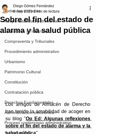
Diego Gómez Fernández
Todas las entradas
6 may 2021
1 min de lectura
Sobre el fin del estado de
Responsabilidad patrimonial
alarma y la salud pública
Urbanismo y Tribunales
Compraventa y Tribunales
Procedimiento administrativo
Urbanismo
Patrimonio Cultural
Constitución
Contratación pública
Derechos Fundamentales
Los amigos de Almacén de Derecho 
han tenido la amabilidad de acoger en 
Administración electrónica
su blog "
Op Ed: Algunas reflexiones 
Proceso contencioso administrativo
sobre el fin del estado de alarma y la 
salud pública
".
Subsanación