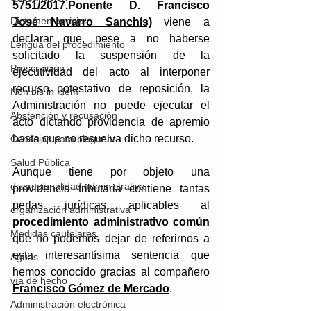
5751/2017.Ponente D. Francisco 
Dictamen pericial
José Navarro Sanchís)
 viene a 
declarar que, pese a no haberse 
Lengua del procedimiento
solicitado la suspensión de la 
Prescripción
ejecutividad del acto al interponer 
recurso potestativo de reposición, la 
Non bis in idem
Administración no puede ejecutar el 
Abstención y recusación
acto dictando providencia de apremio 
hasta que no resuelva dicho recurso.
Consejos para bloguear
Salud Pública
Aunque tiene por objeto una 
discrecionalidad administrativa
providencia tributaria contiene tantas 
perlas jurídicas aplicables al 
organización administrativa
procedimiento administrativo común
Medidas cautelares
que no podemos dejar de referirnos a 
esta interesantísima sentencia que 
Aguas
hemos conocido gracias al compañero 
vía de hecho
Francisco Gómez de Mercado
. 
Administración electrónica