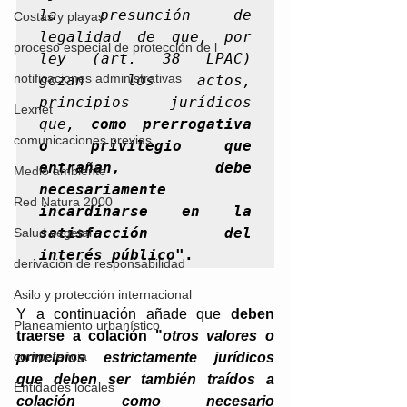
la presunción de 
Costas y playas
legalidad de que, por 
proceso especial de protección de l
ley (art. 38 LPAC) 
notificaciones administrativas
gozan los actos, 
principios jurídicos 
Lexnet
que, 
como prerrogativa 
comunicaciones previas
o privilegio que 
entrañan, debe 
Medio ambiente
necesariamente 
Red Natura 2000
incardinarse en la 
satisfacción del 
Salud vegetal
interés público
".
derivación de responsabilidad
Asilo y protección internacional
Y a continuación añade que 
deben 
Planeamiento urbanístico
traerse a colación "
otros valores o 
competencia
principios estrictamente jurídicos 
que deben ser también traídos a 
Entidades locales
colación como necesario 