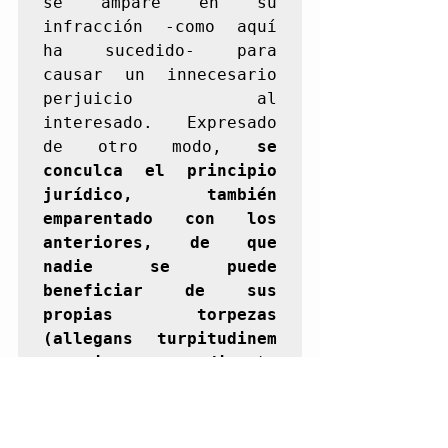
se ampare en su 
infracción -como aquí 
ha sucedido- para 
causar un innecesario 
perjuicio al 
interesado. Expresado 
de otro modo, 
se 
conculca el principio 
jurídico, también 
emparentado con los 
anteriores, de que 
nadie se puede 
beneficiar de sus 
propias torpezas 
(allegans turpitudinem 
propriam non auditur
), 
lo que sucede en casos 
como el presente en que 
el incumplido deber de 