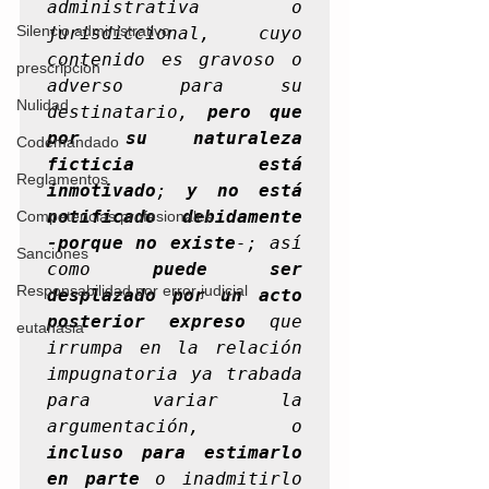
administrativa o 
Silencio administrativo
jurisdiccional, cuyo 
contenido es gravoso o 
prescripcion
adverso para su 
Nulidad
destinatario, 
pero que 
por su naturaleza 
Codemandado
ficticia está 
Reglamentos
inmotivado
; 
y no está 
notificado debidamente 
Competencias profesionales
-porque no existe
-; así 
Sanciones
como 
puede ser 
Responsabilidad por error judicial
desplazado por un acto 
posterior expreso
 que 
eutanasia
irrumpa en la relación 
impugnatoria ya trabada 
para variar la 
argumentación, o 
incluso para estimarlo 
en parte
 o inadmitirlo 