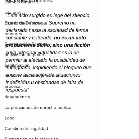
recursosprocedentes:
Cambio climático
cita previa
"
Este acto surgido ex lege del silencio, 
como este Tribunal Supremo ha 
Estado de Derecho
declarado hasta la saciedad de forma 
menores
constante y reiterada, 
no es un acto 
Expropiación Forzosa
propiamente dicho, sino una ficción
cuya principal virtualidad es la de 
desviación de poder
permitir al afectado la posibilidad de 
Legitimación
impugnarlo, impidiendo el bloqueo que 
supone la creación de situaciones 
efectos nulidad reglamento
indefinidas u obstinadas de falta de 
procesal
respuesta
"
dependencia
corporaciones de derecho público
Lobo
Cuestión de ilegalidad