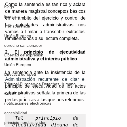
Como la sentencia es tan rica y aclara 
blogs
de manera magistral conceptos básicos 
licencias
en el ámbito del ejercicio y control de 
las potestades administrativas nos 
Transparencia
vamos a limitar a transcribir extractos,  
Unión Europea
remitiéndonos a su lectura completa. 
derecho sancionador
2. El principio de ejecutividad 
Libertad de expresión
administrativa y el interés público
Unión Europea
La sentencia ante la insistencia de la 
Directiva europea
Administración recurrente de citar el
Tribunal Europeo de Derechos Humano
principio de ejecutividad de los actos 
administrativos señala la primera de las 
Covid-19
perlas jurídicas a las que nos referimos:
notificaciones electrónicas
accesibilidad
"
Tal principio de 
principio non bis in idem
ejecutividad dimana de 