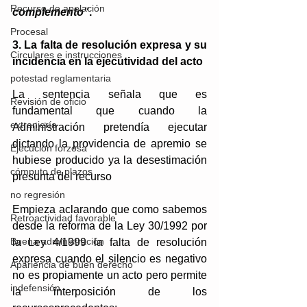
Recurso de apelación
complemento"
.
Procesal
3. La falta de resolución expresa y su 
Circulares e instrucciones
incidencia en la ejecutividad del acto
potestad reglamentaria
La sentencia señala que es 
Revisión de oficio
fundamental que cuando la 
extranjería
Administración pretendía ejecutar 
dictando la providencia de apremio se 
Ejecución forzosa
hubiese producido ya la desestimación 
cómputo de plazos
presunta del recurso
no regresión
Empieza aclarando que como sabemos 
Retroactividad favorable
desde la reforma de la Ley 30/1992 por 
Buena administración
la Ley 4/1999 la falta de resolución 
expresa cuando el silencio es negativo 
Apariencia de buen derecho
no es propiamente un acto pero permite 
indefensión
la interposición de los 