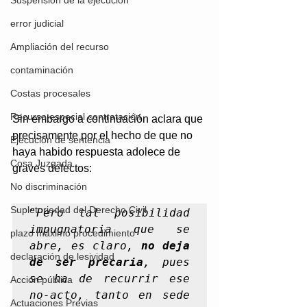
Suspensión de la ejecución
error judicial
Ampliación del recurso
contaminación
Costas procesales
Recurso especial contratación
Sin embargo a continuación aclara que 
precisamente por el hecho de que no 
Ejecución de sentencia
haya habido respuesta adolece de 
Cosa Juzgada
graves defectos:
No discriminación
Supletoriedad del Derecho Civil
"
Pero tal posibilidad 
impugnatoria que se 
plazo máximo procedimiento
abre, es claro, 
no deja 
declaración de lesividad
de ser precaria
, pues 
se ha de recurrir ese 
Acción pública
no-acto, tanto en sede 
Actuaciones Previas