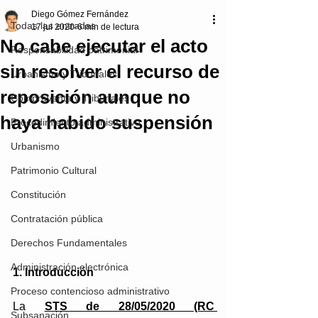
Diego Gómez Fernández
Todas las entradas
17 jul 2020
6 min de lectura
No cabe ejecutar el acto
Responsabilidad patrimonial
sin resolver el recurso de
Urbanismo y Tribunales
reposición aunque no
Compraventa y Tribunales
haya habido suspensión
Procedimiento administrativo
Urbanismo
Patrimonio Cultural
Constitución
Contratación pública
Derechos Fundamentales
Administración electrónica
1. Introducción
Proceso contencioso administrativo
La 
STS de 28/05/2020 (RC 
Subsanación