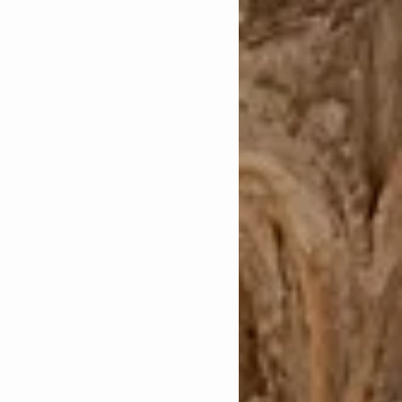
anación
 in idem
cautelares
as