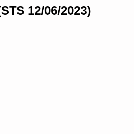
(STS 12/06/2023)
a
Proceso contencioso administrativo
Subs
gua del procedimiento
Prescripción
Non bis
Consejos para bloguear
Salud Pública
rativa
organización administrativa
Medidas 
Administración electrónica
blogs
licenci