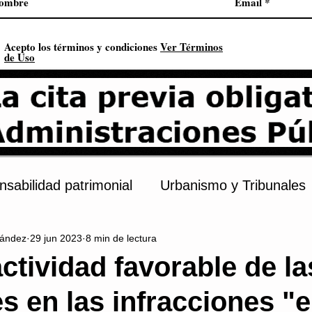
Acepto los términos y condiciones
Ver Términos
de Uso
sabilidad patrimonial
Urbanismo y Tribunales
ández
29 jun 2023
8 min de lectura
s
Procedimiento administrativo
Urbanismo
actividad favorable de la
s en las infracciones "
onstitución
Contratación pública
Derechos 