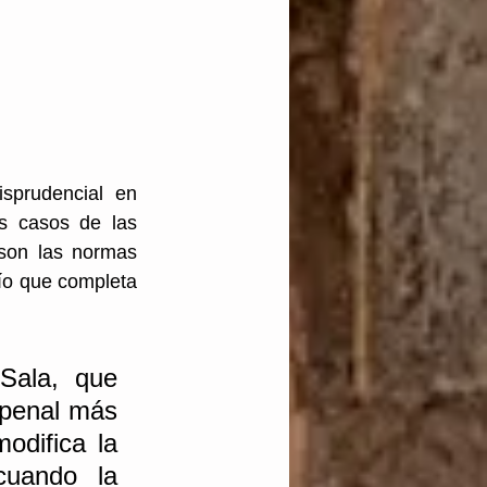
sprudencial en 
os casos de las 
son las normas 
ío que completa 
 Sala, que 
 penal más 
difica la 
uando la 