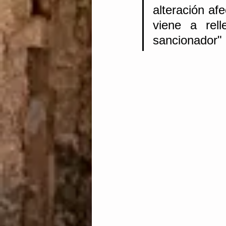
alteración af
viene a rell
sancionador"