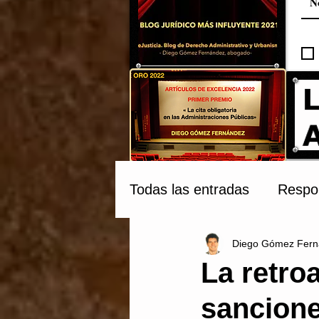
Todas las entradas
Respon
Diego Gómez Fern
Compraventa y Tribunale
La retro
sancione
Patrimonio Cultural
C