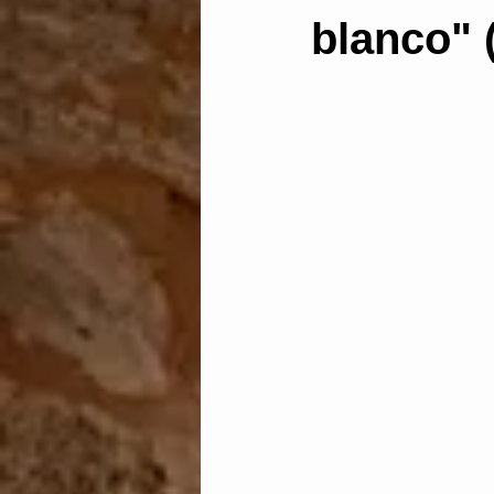
blanco" 
Administración electrónic
Dictamen pericial
Len
Abstención y recusación
discrecionalidad administ
Aguas
vía de hecho