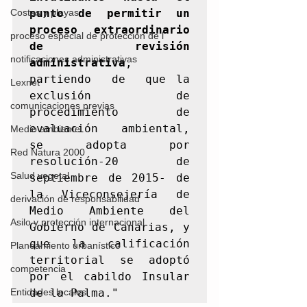
punto de permitir un 
Costas y playas
proceso extraordinario 
proceso especial de protección de l
de revisión 
notificaciones administrativas
administrativa
,  
partiendo  de  que la 
Lexnet
exclusión de 
comunicaciones previas
procedimiento de 
evaluación  ambiental, 
Medio ambiente
se adopta por 
Red Natura 2000
resolución-20 de 
Salud vegetal
septiembre de 2015- de 
la Viceconsejería de 
derivación de responsabilidad
Medio Ambiente del 
Asilo y protección internacional
Gobierno de Canarias, y 
que la calificación 
Planeamiento urbanístico
territorial se adoptó 
competencia
por el cabildo Insular 
de la Palma." 
Entidades locales