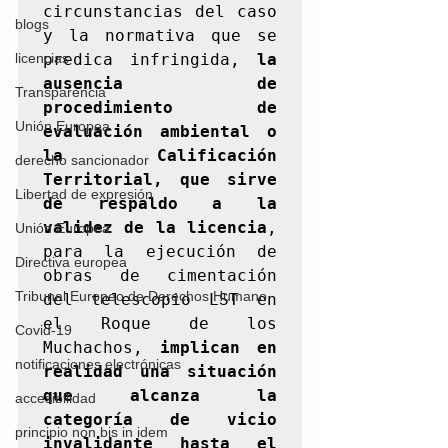
circunstancias del caso 
blogs
y la normativa que se 
predica infringida, 
la 
licencias
ausencia de 
Transparencia
procedimiento de 
Unión Europea
evaluación ambiental o 
la Calificación 
derecho sancionador
Territorial, que sirve 
Libertad de expresión
de respaldo a la 
validez de la licencia
, 
Unión Europea
para la ejecución de 
Directiva europea
obras de cimentación 
Tribunal Europeo de Derechos Humano
del telescopio LST en 
el Roque de los 
Covid-19
Muchachos, 
implican en 
notificaciones electrónicas
realidad una situación 
que alcanza la 
accesibilidad
categoría de vicio 
principio non bis in idem
invalidante hasta el 