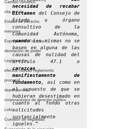
Cambio climático
necesidad de recabar 
cita previa
Dictamen 
del Consejo de 
Estado u órgano 
Estado de Derecho
consultivo de la 
menores
Comunidad Autónoma, 
cuando 
las mismas no se 
Expropiación Forzosa
basen en alguna de las 
desviación de poder
causas de nulidad del 
Legitimación
artículo 47.1 o 
carezcan 
efectos nulidad reglamento
manifiestamente de 
procesal
fundamento
, así como en 
el supuesto de que se 
dependencia
hubieran desestimado en 
corporaciones de derecho público
cuanto al fondo otras 
solicitudes 
Lobo
sustancialmente 
Cuestión de ilegalidad
iguales.
"