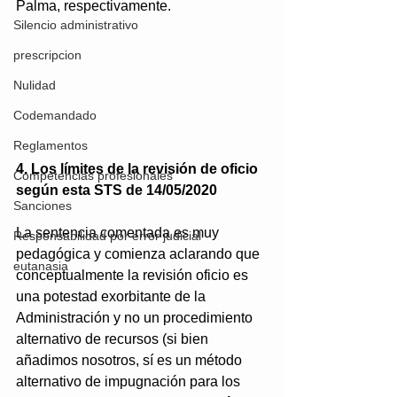
Palma, respectivamente.
Silencio administrativo
prescripcion
Nulidad
Codemandado
Reglamentos
4. Los límites de la revisión de oficio 
Competencias profesionales
según esta STS de 14/05/2020
Sanciones
La sentencia comentada es muy 
Responsabilidad por error judicial
pedagógica y comienza aclarando que 
eutanasia
conceptualmente la revisión oficio es 
una potestad exorbitante de la 
Administración y no un procedimiento 
alternativo de recursos (si bien 
añadimos nosotros, sí es un método 
alternativo de impugnación para los 