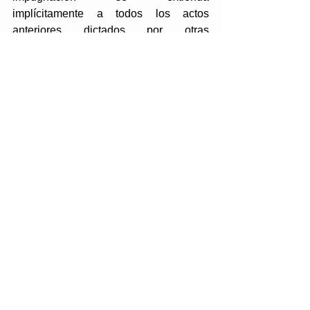
implícitamente a todos los actos 
anteriores dictados por otras 
Administraciones distintas. 
Nos dice la sentencia:
"...
sin que pueda 
acogerse el 
planteamiento de la 
recurrente, que 
reiteradamente se 
refiere a la 
consideración de 
la 
licencia como el acto 
que pone fin a un 
procedimiento del que 
forman parte tales 
actuaciones previas
, 
que en tal sentido 