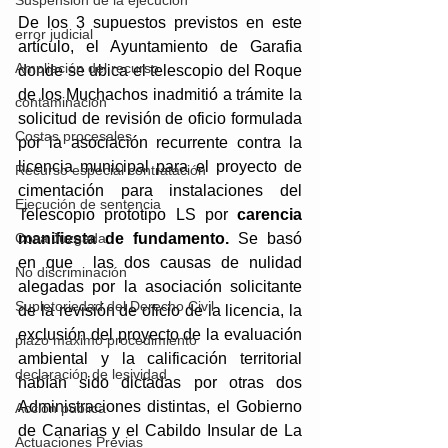
Suspensión de la ejecución
De los 3 supuestos previstos en este 
error judicial
artículo, el Ayuntamiento de Garafia 
Ampliación del recurso
donde se ubica el telescopio del Roque 
de los Muchachos inadmitió a trámite la 
contaminación
solicitud de revisión de oficio formulada 
Costas procesales
por la asociación recurrente contra la 
licencia municipal para el proyecto de 
Recurso especial contratación
cimentación para instalaciones del 
Ejecución de sentencia
Telescopio prototipo LS por 
carencia 
manifiesta de fundamento. 
Se basó 
Cosa Juzgada
en que  las dos causas de nulidad 
No discriminación
alegadas por la asociación solicitante 
Supletoriedad del Derecho Civil
de la revisión de oficio de la licencia, la 
exclusión del proyecto de la evaluación 
plazo máximo procedimiento
ambiental y la calificación territorial 
declaración de lesividad
habían sido dictadas por otras dos 
Administraciones distintas, el Gobierno 
Acción pública
de Canarias y el Cabildo Insular de La 
Actuaciones Previas