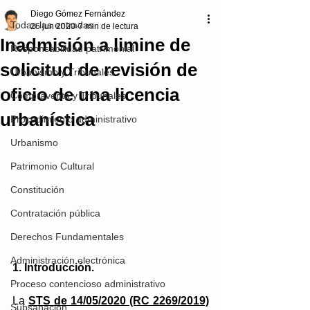
Diego Gómez Fernández
Todas las entradas
26 jun 2020
7 min de lectura
Inadmisión a limine de
Responsabilidad patrimonial
solicitud de revisión de
Urbanismo y Tribunales
oficio de una licencia
Compraventa y Tribunales
urbanística
Procedimiento administrativo
Urbanismo
Patrimonio Cultural
Constitución
Contratación pública
Derechos Fundamentales
Administración electrónica
1. Introducción.
Proceso contencioso administrativo
La 
STS de 14/05/2020 (RC 2269/2019)
Subsanación