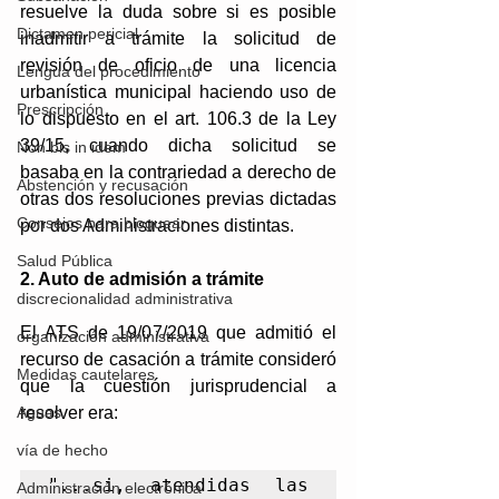
resuelve la duda sobre si es posible
Dictamen pericial
inadmitir a trámite la solicitud de 
revisión de oficio de una licencia 
Lengua del procedimiento
urbanística municipal haciendo uso de 
Prescripción
lo dispuesto en el art. 106.3 de la Ley 
39/15, cuando dicha solicitud se 
Non bis in idem
basaba en la contrariedad a derecho de 
Abstención y recusación
otras dos resoluciones previas dictadas 
Consejos para bloguear
por dos Administraciones distintas.
Salud Pública
2. Auto de admisión a trámite 
discrecionalidad administrativa
El ATS de 19/07/2019 que admitió el 
organización administrativa
recurso de casación a trámite consideró 
Medidas cautelares
que la cuestión jurisprudencial a 
resolver era: 
Aguas
vía de hecho
"...si, atendidas las 
Administración electrónica