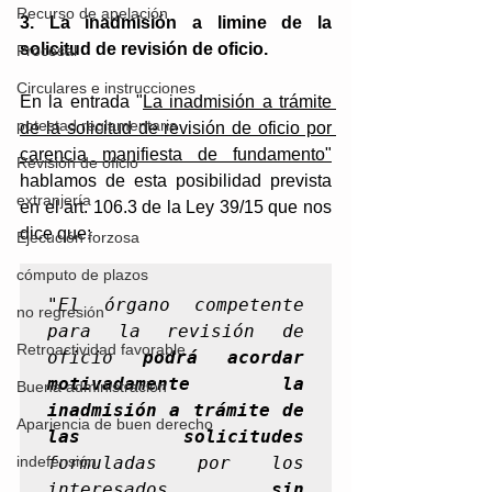
Recurso de apelación
3. La inadmisión a limine de la 
solicitud de revisión de oficio.
Procesal
Circulares e instrucciones
En la entrada "
La inadmisión a trámite 
potestad reglamentaria
de la solicitud de revisión de oficio por 
carencia manifiesta de fundamento"
Revisión de oficio
hablamos de esta posibilidad prevista 
extranjería
en el art. 106.3 de la Ley 39/15 que nos 
dice que:
Ejecución forzosa
cómputo de plazos
"
El órgano competente 
no regresión
para la revisión de 
Retroactividad favorable
oficio 
podrá acordar 
motivadamente la 
Buena administración
inadmisión a trámite de 
Apariencia de buen derecho
las solicitudes
formuladas por los 
indefensión
interesados, 
sin 