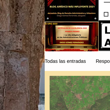
Todas las entradas
Respon
Compraventa y Tribunale
Patrimonio Cultural
C