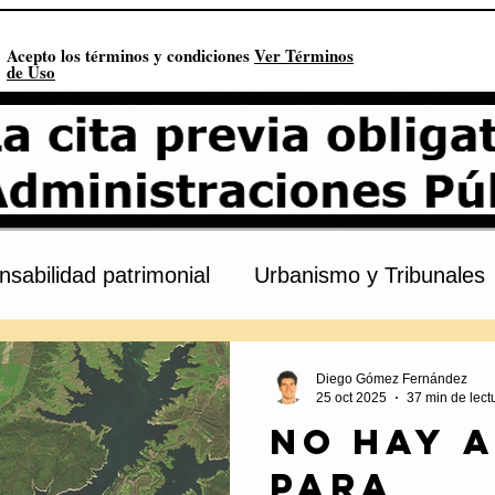
Acepto los términos y condiciones
Ver Términos
de Uso
sabilidad patrimonial
Urbanismo y Tribunales
s
Procedimiento administrativo
Urbanismo
Diego Gómez Fernández
25 oct 2025
37 min de lect
No hay 
onstitución
Contratación pública
Derechos 
para