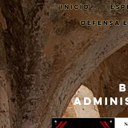
Inicio
ESP
DEFENSA 
B
ADMINI