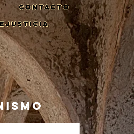
CONTACTO
eJusticia
NISMO