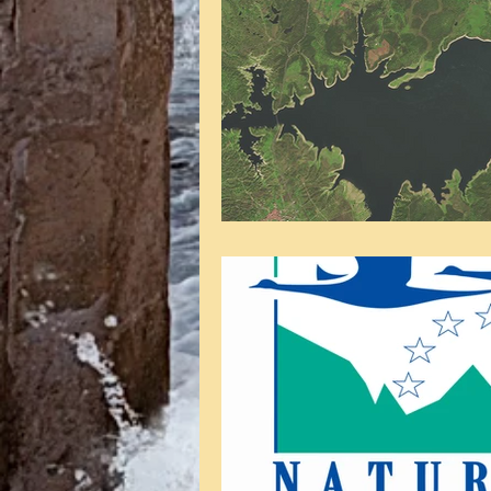
Administración electrónic
Dictamen pericial
Len
Abstención y recusación
discrecionalidad administ
Aguas
vía de hecho
Transparencia
Unión