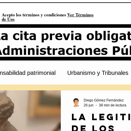
Acepto los términos y condiciones
Ver Términos
de Uso
sabilidad patrimonial
Urbanismo y Tribunales
s
Procedimiento administrativo
Urbanismo
Diego Gómez Fernández
26 jun
38 min de lectura
La legit
onstitución
Contratación pública
Derechos 
de los