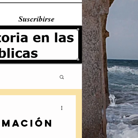
Suscribirse
imación
Fundamentales