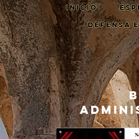
Inicio
ESP
DEFENSA 
B
ADMINI