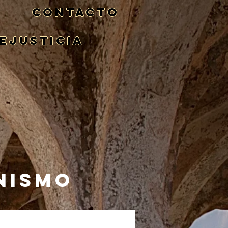
CONTACTO
eJusticia
NISMO