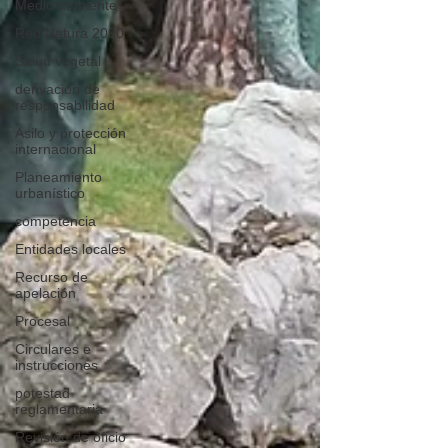
Medio ambiente
Red Natura 2000
Salud vegetal
derivación de
responsabilidad
Asilo y protección
internacional
Planeamiento
urbanístico
competencia
Entidades locales
Recurso de
apelación
Procesal
Circulares e
instrucciones
potestad
reglamentaria
Revisión de oficio