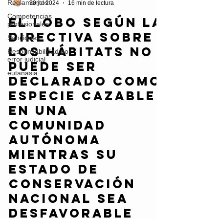
Reglamentos
Diego Gómez Fernández
Competencias
30 jul 2024
16 min de lectura
profesionales
Sanciones
El lobo según la
Responsabilidad por
Directiva sobre
error judicial
los hábitats no
eutanasia
puede ser
declarado como
especie cazable
en una
Comunidad
Autónoma
mientras su
estado de
conservación
nacional sea