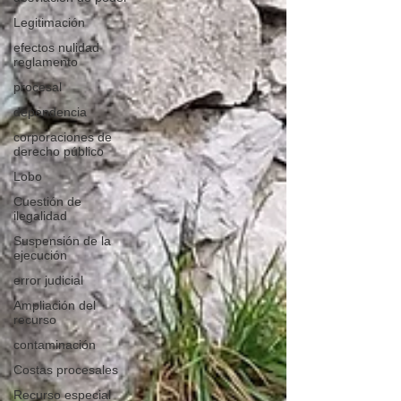
Legitimación
efectos nulidad
reglamento
procesal
dependencia
corporaciones de
derecho público
Lobo
Cuestión de
ilegalidad
Suspensión de la
ejecución
error judicial
Ampliación del
recurso
contaminación
Costas procesales
Recurso especial