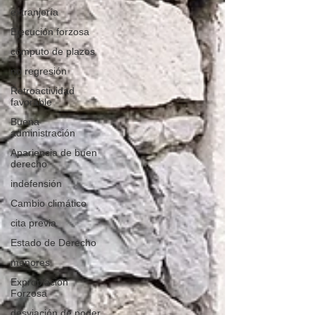
extranjería
Ejecución forzosa
cómputo de plazos
no regresión
Retroactividad
favorable
Buena
administración
Apariencia de buen
derecho
indefensión
Cambio climático
cita previa
Estado de Derecho
menores
Expropiación
Forzosa
desviación de poder