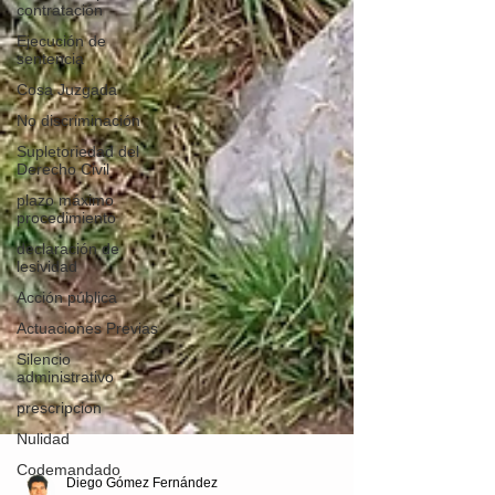
contratación
Ejecución de
sentencia
Cosa Juzgada
No discriminación
Supletoriedad del
Derecho Civil
plazo máximo
procedimiento
declaración de
lesividad
Acción pública
Actuaciones Previas
Silencio
administrativo
prescripcion
Nulidad
Codemandado