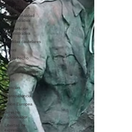
Salud Pública
discrecionalidad
administrativa
organización
administrativa
Medidas cautelares
Aguas
vía de hecho
Administración
electrónica
blogs
licencias
Transparencia
Unión Europea
derecho
sancionador
Libertad de
expresión