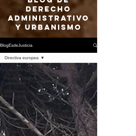
DERECHO
ADMINISTRATIVO
Y URBANISMO
BlogEsdeJusticia
Directiva europea
Todas las entradas
Responsabilidad
patrimonial
Urbanismo y
Tribunales
Compraventa y
Tribunales
Procedimiento
administrativo
Urbanismo