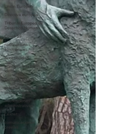
Unión Europea
Directiva europea
Tribunal Europeo de
Derechos Humano
Covid-19
notificaciones
electrónicas
accesibilidad
principio non bis in
idem
Costas y playas
proceso especial de
protección de l
notificaciones
administrativas
Lexnet
comunicaciones
previas