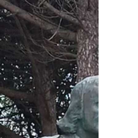
Patrimonio Cultural
Constitución
Contratación pública
Derechos
Fundamentales
Administración
electrónica
Proceso contencioso
administrativo
Subsanación
Dictamen pericial
Lengua del
procedimiento
Prescripción
Non bis in idem
Abstención y
recusación
Consejos para
bloguear