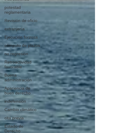
potestad
reglamentaria
Revisión de oficio
extranjería
Ejecución forzosa
cómputo de plazos
no regresión
Retroactividad
favorable
Buena
administración
Apariencia de
buen derecho
indefensión
Cambio climático
cita previa
Estado de
Derecho