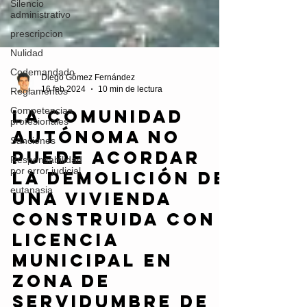
Silencio
administrativo
prescripcion
Nulidad
Codemandado
Reglamentos
Diego Gómez Fernández
Competencias
16 feb 2024
10 min de lectura
profesionales
La Comunidad
Sanciones
Autónoma no
Responsabilidad
por error judicial
puede acordar
eutanasia
la demolición de
una vivienda
construida con
licencia
municipal en
zona de