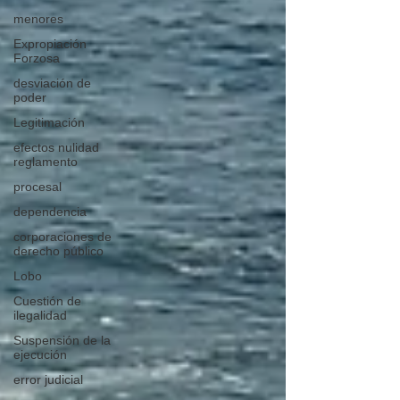
menores
Expropiación
Forzosa
desviación de
poder
Legitimación
efectos nulidad
reglamento
procesal
dependencia
corporaciones de
derecho público
Lobo
Cuestión de
ilegalidad
Suspensión de la
ejecución
error judicial