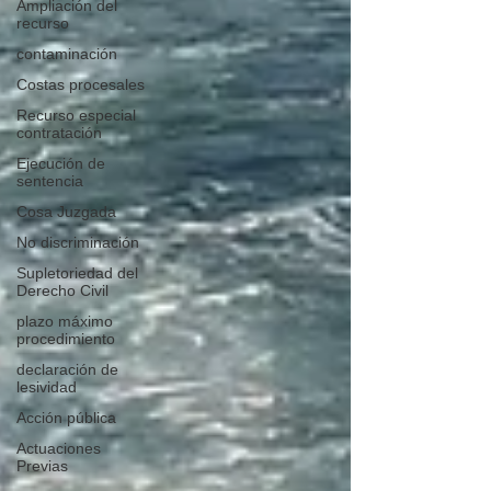
Ampliación del
recurso
contaminación
Costas procesales
Recurso especial
contratación
Ejecución de
sentencia
Cosa Juzgada
No discriminación
Supletoriedad del
Derecho Civil
plazo máximo
procedimiento
declaración de
lesividad
Acción pública
Actuaciones
Previas