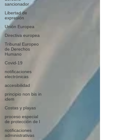
sancionador
Libertad de
expresión
Unión Europea
Directiva europea
Tribunal Europeo
de Derechos
Humano
Covid-19
notificaciones
electrónicas
accesibilidad
principio non bis in
idem
Costas y playas
proceso especial
de protección de l
notificaciones
administrativas