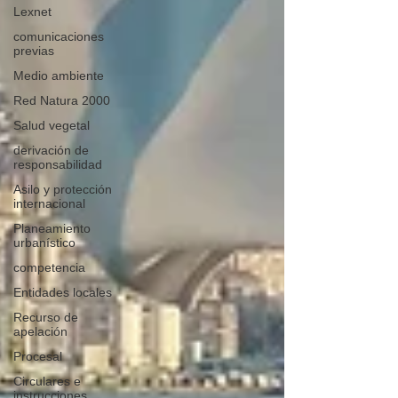
Lexnet
comunicaciones
previas
Medio ambiente
Red Natura 2000
Salud vegetal
derivación de
responsabilidad
Asilo y protección
internacional
Planeamiento
urbanístico
competencia
Entidades locales
Recurso de
apelación
Procesal
Circulares e
instrucciones