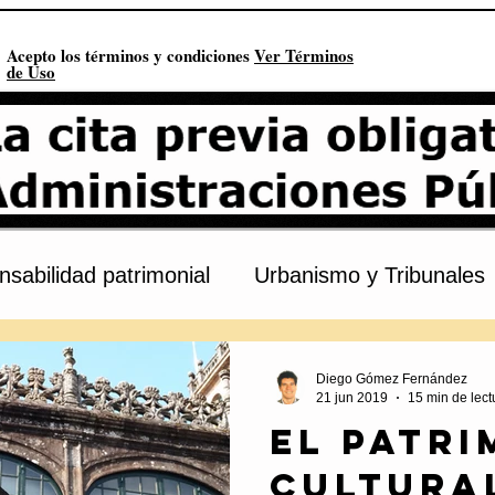
Acepto los términos y condiciones
Ver Términos
de Uso
sabilidad patrimonial
Urbanismo y Tribunales
s
Procedimiento administrativo
Urbanismo
Diego Gómez Fernández
21 jun 2019
15 min de lect
El Patri
onstitución
Contratación pública
Derechos 
Cultural