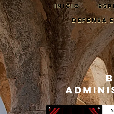
Inicio
ESP
DEFENSA 
B
ADMINI