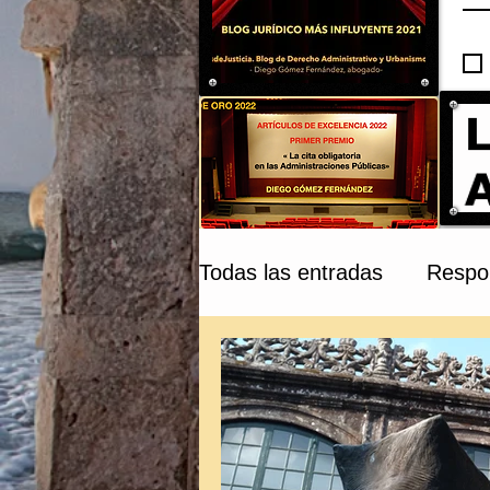
Todas las entradas
Respon
Compraventa y Tribunale
Patrimonio Cultural
C