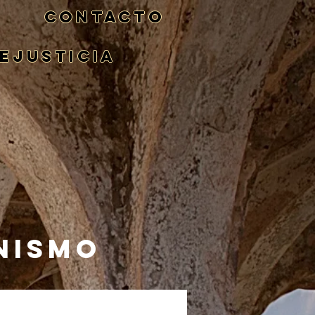
CONTACTO
eJusticia
NISMO