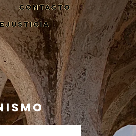
CONTACTO
eJusticia
NISMO