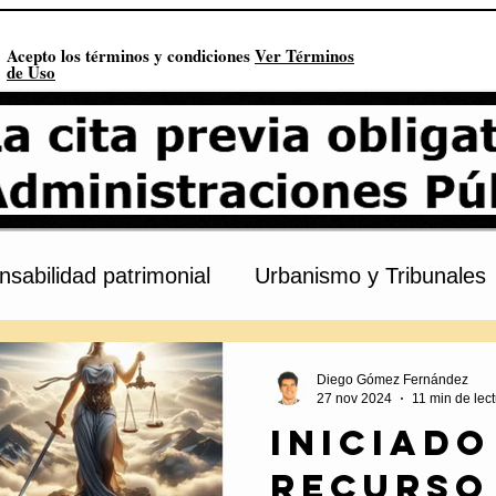
Acepto los términos y condiciones
Ver Términos
de Uso
sabilidad patrimonial
Urbanismo y Tribunales
s
Procedimiento administrativo
Urbanismo
Diego Gómez Fernández
27 nov 2024
11 min de lec
Iniciado
onstitución
Contratación pública
Derechos 
recurso