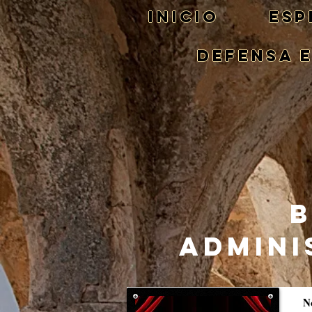
Inicio
ESP
DEFENSA 
B
ADMINI