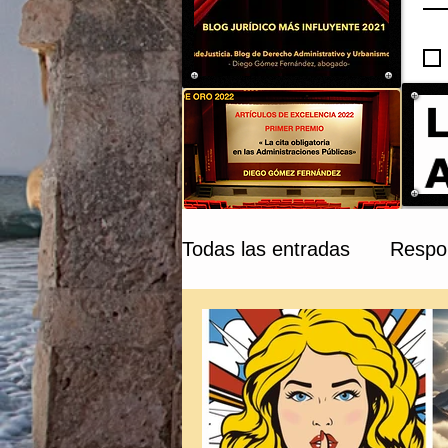
Todas las entradas
Respon
Compraventa y Tribunale
Patrimonio Cultural
C